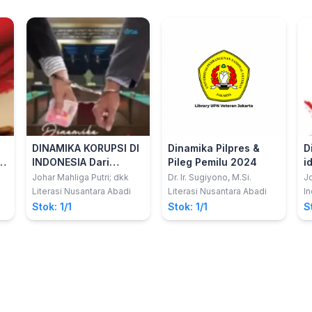
DINAMIKA KORUPSI DI
Dinamika Pilpres &
D
INDONESIA Dari
Pileg Pemilu 2024
i
Money Politik Sampai
Johar Mahliga Putri; dkk
Dr. lr. Sugiyono, M.Si.
J
Korupsi Dana Desa
Literasi Nusantara Abadi
Literasi Nusantara Abadi
I
Stok: 1/1
Stok: 1/1
S