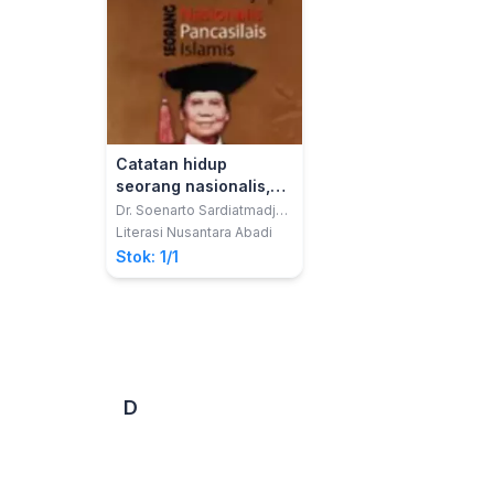
Catatan hidup
seorang nasionalis,
Pancasilais, Islamis :
Dr. Soenarto Sardiatmadja,
MBA., MM.
sebuah jihat sejati
Literasi Nusantara Abadi
untuk mencintai
Stok: 1/1
sesama, agama,
bangsa, negara, dan
keluarga
D