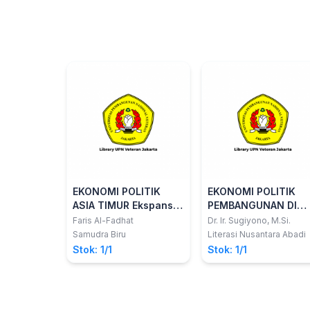
EKONOMI POLITIK
EKONOMI POLITIK
ASIA TIMUR Ekspansi
PEMBANGUNAN DI
Kapital dan Kontestasi
INDONESIA
Faris Al-Fadhat
Dr. Ir. Sugiyono, M.Si.
Geopolitik
Samudra Biru
Literasi Nusantara Abadi
Stok: 1/1
Stok: 1/1