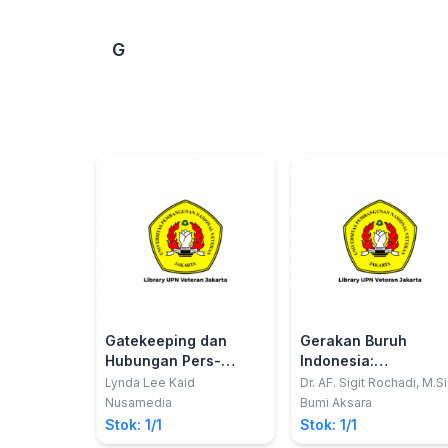
G
Gatekeeping dan
Gerakan Buruh
Hubungan Pers-
Indonesia:
Pemerintah:
Perlawanan Dan
Lynda Lee Kaid
Dr. AF. Sigit Rochadi, M.Si
Handbook Penelitian
Fragmentasi
Nusamedia
Bumi Aksara
Komunikasi Politik
Stok: 1/1
Stok: 1/1