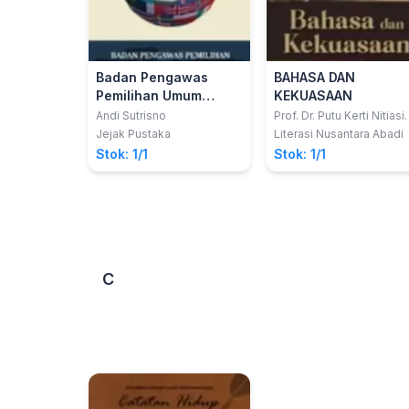
Badan Pengawas
BAHASA DAN
Pemilihan Umum
KEKUASAAN
Republik Indonesia
Andi Sutrisno
Prof. Dr. Putu Kerti Nitiasih
MA.
dan Diplomasi
Jejak Pustaka
Literasi Nusantara Abadi
Peradilan Pemilu:
Stok: 1/1
Stok: 1/1
Kepemimpinan di
Global Network on
Electoral Justice
C