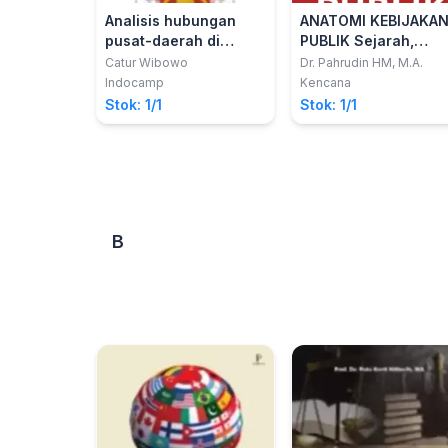
Analisis hubungan
ANATOMI KEBIJAKA
pusat-daerah di
PUBLIK Sejarah,
indonesia
Konsepsi, Analisis,
Catur Wibowo
Dr. Pahrudin HM, M.A.
dan Inovasi Kebijak
Indocamp
Kencana
Stok: 1/1
Stok: 1/1
B