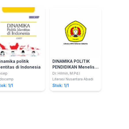
inamika politik
DINAMIKA POLITIK
dentitas di Indonesia
PENDIDIKAN Menelisik
Kebijakan Publik
osep
Dr. Hilmin, M.Pd.I
Program Sekolah
ndocamp
Literasi Nusantara Abadi
Gratis
tok: 1/1
Stok: 1/1