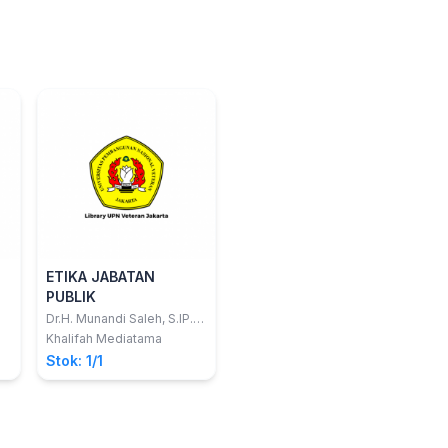
ETIKA JABATAN
PUBLIK
Dr.H. Munandi Saleh, S.IP.,
M.Si.; Dr. Drs. H. Erry
Khalifah Mediatama
Sunarya, M.Si.
Stok: 1/1