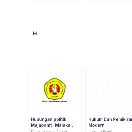
H
Hubungan politik
Hukum Dan Pemikira
Majapahit -Malaka
Modern
dalam teks teks
Dr.phil. Ichwan Azhari
Jerome Frank