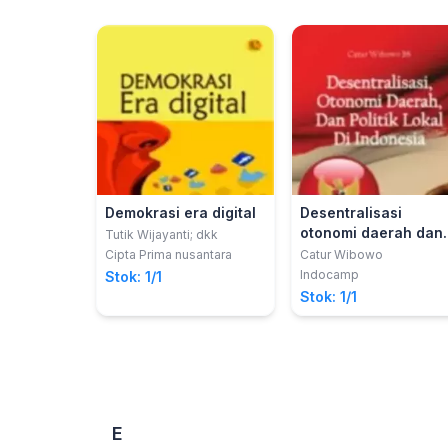
Demokrasi era digital
Desentralisasi
otonomi daerah dan
Tutik Wijayanti; dkk
politik lokal di
Cipta Prima nusantara
Catur Wibowo
Indonesia
Indocamp
Stok: 1/1
Stok: 1/1
E