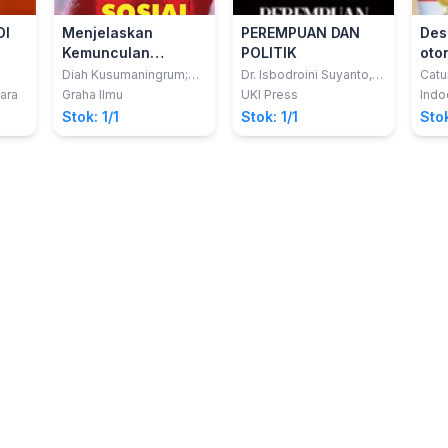
DI
Menjelaskan
PEREMPUAN DAN
Des
Kemunculan
POLITIK
oto
Gerakan Sosial;
poli
Diah Kusumaningrum;
Dr. Isbodroini Suyanto,
Catu
Rizky Alif Alvian; Andeta
MA
Ruang Lingkup,
Ind
ara
Graha Ilmu
UKI Press
Ind
Karamina
Metode, dan Kasus
Stok: 1/1
Stok: 1/1
Stok