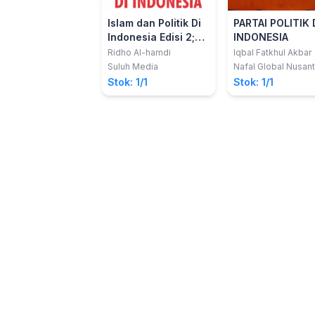
Islam dan Politik Di
PARTAI POLITIK 
Indonesia Edisi 2;
INDONESIA
Pemikiran Muslim
Ridho Al-hamdi
Iqbal Fatkhul Akbar
Modernis Pasca
Suluh Media
Nafal Global Nusant
Orde Baru
Stok: 1/1
Stok: 1/1