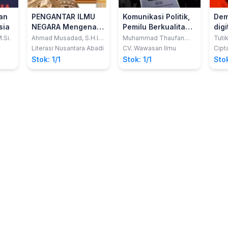
an
PENGANTAR ILMU
Komunikasi Politik,
Dem
sia
NEGARA Mengenal
Pemilu Berkualitas
digi
Dasar-Dasar
dan Demokrasi di
.Si.
Ahmad Musadad, S.H.I.,
Muhammad Thaufan
Tutik
M.S.I. Dr.; K.H. Ahmad
Arifuddin; Dalmenda
Teoretis dan
Era Digital
Literasi Nusantara Abadi
CV. Wawasan Ilmu
Cipt
Agus Ramdlany, S.H.,
Filosofis
Stok: 1/1
Stok: 1/1
Stok
M.H.
Pembentukan
Negara