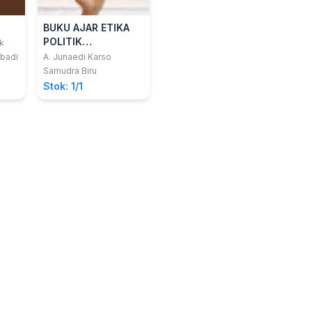
BUKU AJAR ETIKA
POLITIK
k
PEMERINTAHAN
Abadi
A. Junaedi Karso
Samudra Biru
Stok: 1/1