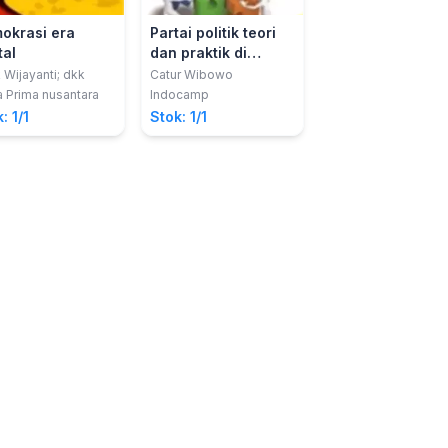
okrasi era
Partai politik teori
Parlemen Terbu
tal
dan praktik di
DPR RI: Antara Ci
Indonesia
Cita dan
 Wijayanti; dkk
Catur Wibowo
Arif Adiputro
Realitasnya
a Prima nusantara
Indocamp
Jejak Pustaka
: 1/1
Stok: 1/1
Stok: 1/1