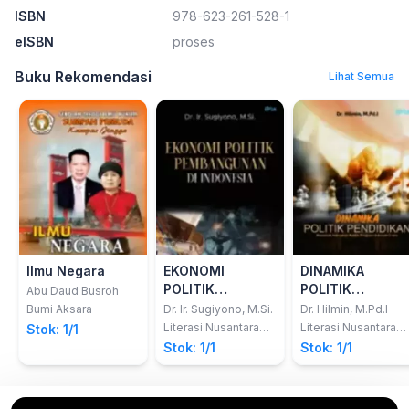
ISBN
978-623-261-528-1
eISBN
proses
Buku Rekomendasi
Lihat Semua
Ilmu Negara
EKONOMI
DINAMIKA
POLITIK
POLITIK
Abu Daud Busroh
PEMBANGUNAN
PENDIDIKAN
Bumi Aksara
Dr. Ir. Sugiyono, M.Si.
Dr. Hilmin, M.Pd.I
DI INDONESIA
Menelisik
Literasi Nusantara
Literasi Nusantara
Stok: 1/1
Abadi
Abadi
Kebijakan Publik
Stok: 1/1
Stok: 1/1
Program Sekola
Gratis