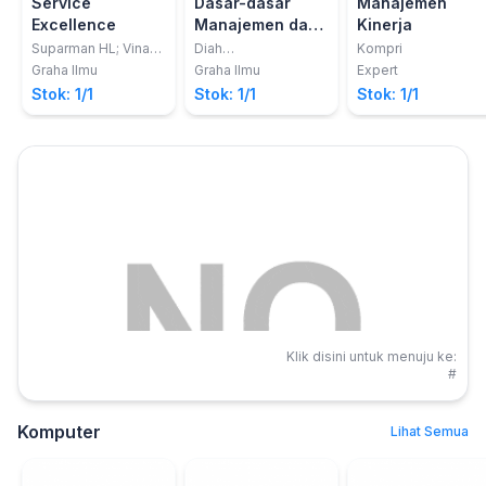
Service
Dasar-dasar
Manajemen
Excellence
Manajemen dan
Kinerja
Bisnis
Suparman HL; Vina
Diah
Kompri
Islami; Fera Nelfianti
Pradiatiningtyas, S.E.,
Graha Ilmu
Graha Ilmu
Expert
M.Sc.; Chriswardana
Stok: 1/1
Stok: 1/1
Stok: 1/1
Bayu Dewa, SE.,
M.Sc.
Klik disini untuk menuju ke:
#
Komputer
Lihat Semua