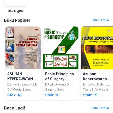
Rak Digital
Buku Populer
Lihat Semua
ASUHAN
Basic Principles
Asuhan
KEPERAWATAN
of Surgery:
Keperawatan
GAWAT DARURAT
Beberapa Prinsip
Klien dengan
Denny Susanto; dkk
DR.,dr. Aryono D
Ermawati Dalami,
Pusponegoro SpB
S.Kp; dkk.
Acute Care
Gangguan Jiwa
CV Media Sains
Sagung Seto
Trans Info Media
(K) BD., FICS.,
Indonesia
Surgery Edisi 2
Stok: 1/1
Stok: 1/1
Stok: 1/1
FRCSEd (Ad
Hom).;Professor
Emeritus
Baca Lagi!
Lihat Semua