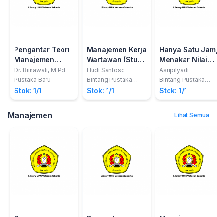
Pengantar Teori
Manajemen Kerja
Hanya Satu Jam
Manajemen
Wartawan (Studi
Menakar Nilai
Komunikasi dan
Terhadap Salah
Berita
Dr. Riinawati, M.Pd
Hudi Santoso
Asripilyadi
Organisasi
Satu Media
Pustaka Baru
Bintang Pustaka
Bintang Pustaka
Madani
Madani
Massa di Bogor)
Stok: 1/1
Stok: 1/1
Stok: 1/1
Manajemen
Lihat Semua