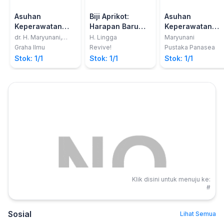
Asuhan
Biji Aprikot:
Asuhan
Keperawatan
Harapan Baru
Keperawatan
Pasien Penyakit
Penderita Kanker
Pasien PPOK di
dr. H. Maryunani,
H. Lingga
Maryunani
MS.Sp.KP
Diabetes Melitus
Pesawat
Graha Ilmu
Revive!
Pustaka Panasea
di Pesawat
Terbang pada
Stok: 1/1
Stok: 1/1
Stok: 1/1
Terbang
Transportasi
Aeromedis
Klik disini untuk menuju ke:
#
Sosial
Lihat Semua