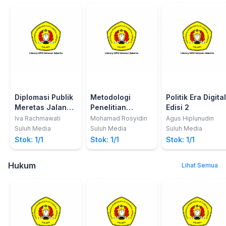
Diplomasi Publik
Metodologi
Politik Era Digital
Meretas Jalan
Penelitian
Edisi 2
Bagi Harmoni
Hubungan
Iva Rachmawati
Mohamad Rosyidin
Agus Hiplunudin
dalam Hubungan
Internasional
Suluh Media
Suluh Media
Suluh Media
Antarnegara
Edisi 2
Stok: 1/1
Stok: 1/1
Stok: 1/1
Edisi 2
Hukum
Lihat Semua