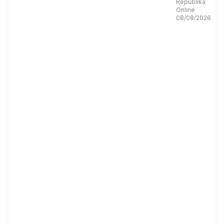
Kajian
Republika
Online
Islam
08/08/2026
Perkuat
Peran
Muslimah
Wujudkan
Keluarga
Tangguh