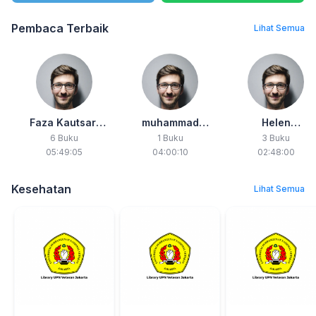
Pembaca Terbaik
Lihat Semua
Faza Kautsari
muhammad
Helen
Priasmoro
haikal
Marcellina
6 Buku
1 Buku
3 Buku
05:49:05
04:00:10
02:48:00
Kesehatan
Lihat Semua