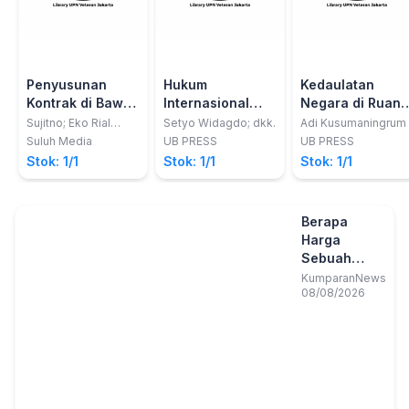
Penyusunan
Hukum
Kedaulatan
Kontrak di Bawah
Internasional
Negara di Ruang
Tangan
dalam Dinamika
Udara dan
Sujitno; Eko Rial
Setyo Widagdo; dkk.
Adi Kusumaningrum
Nugroho
Hubungan
Perkembangan
Suluh Media
UB PRESS
UB PRESS
Internasional
Angkutan Udara
Stok: 1/1
Stok: 1/1
Stok: 1/1
Internasional
Berapa
Harga
Sebuah
Kebaikan?
KumparanNews
08/08/2026