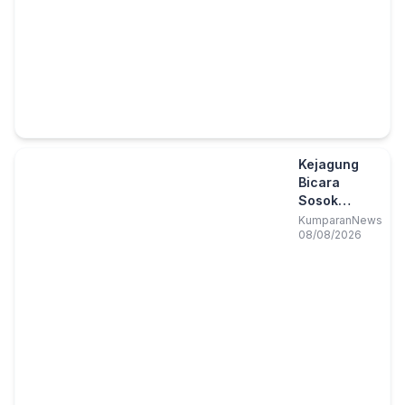
Kejagung
Bicara
Sosok
Febrio:
KumparanNews
08/08/2026
Pegawai
Kejaksaan,
tapi Bukan
Jaksa