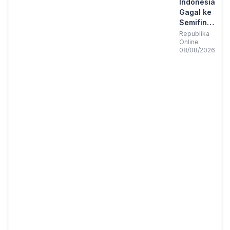
Indonesia
Gagal ke
Semifinal
Piala AFF
Republika
Online
2026 Usai
08/08/2026
Ditahan
Imbang
Singapura
1-1