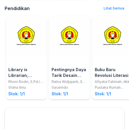
Press
Pendidikan
Lihat Semua
Library is
Pentingnya Daya
Buku Baru
Librarian;
Tarik Desain
Revolusi Literasi
Perpustakaan
Interior
Rhoni Rodin, S.Pd.I.,
Ratna Widjajanti, ST.
Afiyatul Fatimah; dk
M.Hum
MM
dan Pustakawan
Perpustakaan
Graha Ilmu
Gaceindo
Pustaka Rumah
C1nta
di Era Milenial
Bagi Pemustaka
Stok: 1/1
Stok: 1/1
Stok: 1/1
dan 4.0