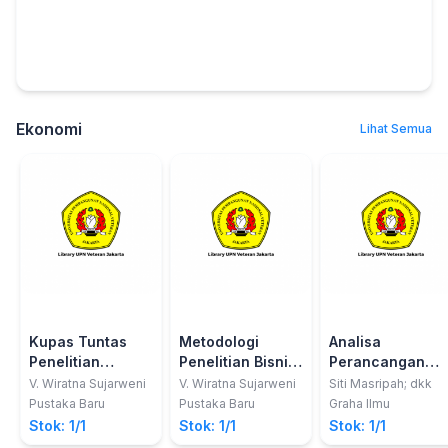
Ekonomi
Lihat Semua
Kupas Tuntas
Metodologi
Analisa
Penelitian
Penelitian Bisnis
Perancangan
Akuntansi
& Ekonomi
Sistem Informasi
V. Wiratna Sujarweni
V. Wiratna Sujarweni
Siti Masripah; dkk
Dengan SPSS
Pendekatan
Akuntansi
Pustaka Baru
Pustaka Baru
Graha Ilmu
Edisi Lengkap /
Kuantitatif
Stok: 1/1
Stok: 1/1
Stok: 1/1
Pustaka Baru