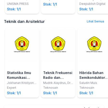
Arribe
Rahman Putera
Sains
UNISMA PRESS
Deepublish Digital
Stok: 1/1
Stok: 1/1
Stok: 1/1
Teknik dan Arsitektur
Lihat Semua
Statistika Ilmu
Teknik Frekuensi
Hibrida Bahan
Komunikasi
Radio dan
Semikonduktor-
Disertai Petunjuk
Gelombang
Superkonduktor
Jokhanan Kristiyono;
Mudrik Alaydrus, Dr.,
Saludin Muis
Suprihatin
Ing
Penggunaan
Mikro
Expert
Teknosain
Teknosain
Aplikasi SPSS
Stok: 1/1
Stok: 1/1
Stok: 1/1
Ver.31