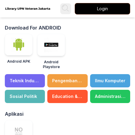
Login
Download For ANDROID
Android APK
Android
Playstore
Teknik Industri
Pengembangan Diri
Ilmu Komputer
Sosial Politik
Education & Teaching
Administrasi Negara
Aplikasi