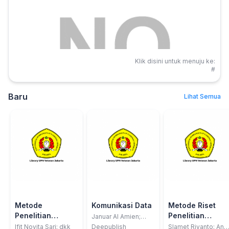
Klik disini untuk menuju ke:
#
Baru
Lihat Semua
Metode
Komunikasi Data
Metode Riset
Penelitian
Penelitian
Januar Al Amien;
Harun Mukhtar; Edo
Kualitatif
Kesehatan &
Ifit Novita Sari; dkk
Deepublish
Slamet Riyanto; And