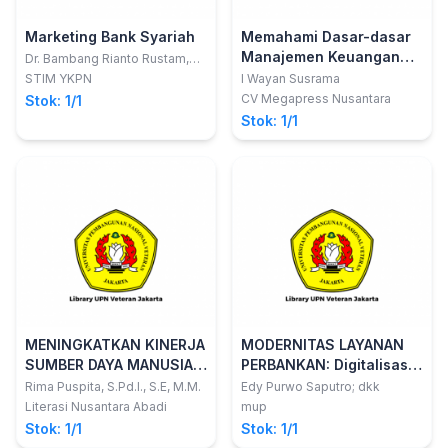
Marketing Bank Syariah
Memahami Dasar-dasar
Manajemen Keuangan
Dr. Bambang Rianto Rustam,
S.E., M.M
untuk Mengelola
STIM YKPN
I Wayan Susrama
Keuangan Dengan Lebih
CV Megapress Nusantara
Stok: 1/1
Efektif
Stok: 1/1
MENINGKATKAN KINERJA
MODERNITAS LAYANAN
SUMBER DAYA MANUSIA
PERBANKAN: Digitalisasi
Analisis Reward,
& Globalisasi
Rima Puspita, S.Pd.I., S.E, M.M.
Edy Purwo Saputro; dkk
Punishment dan Disiplin
Literasi Nusantara Abadi
mup
Kerja
Stok: 1/1
Stok: 1/1