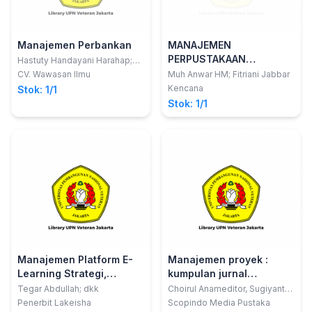
Manajemen Perbankan
MANAJEMEN
PERPUSTAKAAN
Hastuty Handayani Harahap;
Rizki Wulanita Batubara;
Transformasi
CV. Wawasan Ilmu
Muh Anwar HM; Fitriani Jabbar
Rakhmawati Purba
Perpustakaan Menuju
Kencana
Stok: 1/1
Pelayanan Berbasis
Stok: 1/1
Digital
Manajemen Platform E-
Manajemen proyek :
Learning Strategi,
kumpulan jurnal
Implementasi dan
penelitian terpublikasi
Tegar Abdullah; dkk
Choirul Anameditor, Sugiyanto;
Sugiyanto; Nur Alfin; Ali Hasan
Pengembangan
Penerbit Lakeisha
Scopindo Media Pustaka
Subakir [dan 4 Lainnya]