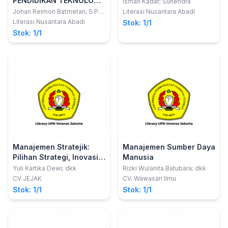
PENDIDIKAN TEKNOLOGI
Isman Kadar; Suhendra
KEJURUAN
Johan Reimon Batmetan, S.Pd.,
Literasi Nusantara Abadi
M.T.; Prof. Dr. Harol Reflie
Literasi Nusantara Abadi
Stok: 1/1
Lumapow, M.Pd.
Stok: 1/1
Manajemen Stratejik:
Manajemen Sumber Daya
Pilihan Strategi, Inovasi
Manusia
dan Kewirausahaan
Yuli Kartika Dewi; dkk
Rizki Wulanita Batubara; dkk
CV JEJAK
CV. Wawasan Ilmu
Stok: 1/1
Stok: 1/1