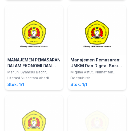
MANAJEMEN PEMASARAN
Manajemen Pemasaran:
DALAM EKONOMI DAN
UMKM Dan Digital Sosial
BISNIS
Media
Marjun; Syamsul Bachri;
Miguna Astuti; Nurhafifah
Maskuri Sutomo
Matondang
Literasi Nusantara Abadi
Deepublish
Stok: 1/1
Stok: 1/1