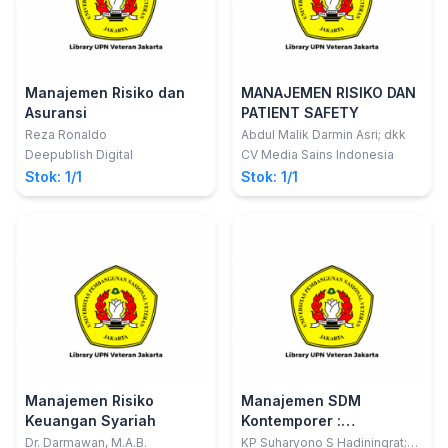
Manajemen Risiko dan
MANAJEMEN RISIKO DAN
Asuransi
PATIENT SAFETY
Reza Ronaldo
Abdul Malik Darmin Asri; dkk
Deepublish Digital
CV Media Sains Indonesia
Stok: 1/1
Stok: 1/1
Manajemen Risiko
Manajemen SDM
Keuangan Syariah
Kontemporer :
Transformasi
Dr. Darmawan, M.A.B.
KP Suharyono S Hadiningrat;