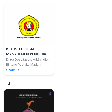
ISU-ISU GLOBAL
MANAJEMEN PENDIDIKAN
ISLAM
Dr (c) Desvitasari, ME.Sy; dkk
Bintang Pustaka Madani
Stok: 1/1
J