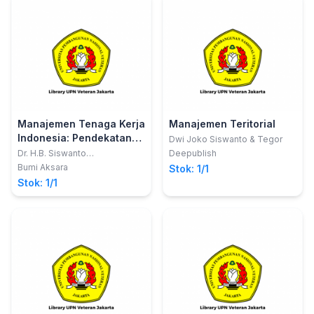
Manajemen Tenaga Kerja
Manajemen Teritorial
Indonesia: Pendekatan
Dwi Joko Siswanto & Tegor
Administratif dan
Dr. H.B. Siswanto
Deepublish
Sastrohadiwiryo dan Dra. Hj.
Operasional
Bumi Aksara
Stok: 1/1
Asrie Hadaningsih Syuhada
Stok: 1/1