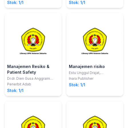
Stok: 1/1
Stok: 1/1
Manajemen Resiko &
Manajemen risiko
Patient Safety
Estu Unggul Drajat,
S.E.,M.Ec.Dev.
Dr.dr. Dien Gusa Anggraini
Inara Publisher
Nursal, MKM.; Dr.Dra. Sri
Penerbit Adab
Stok: 1/1
Siswati, Apt., SH., M.Kes.;
Stok: 1/1
Syafrawati, SKM., M.Comm
Health. Sc. Ph.D.