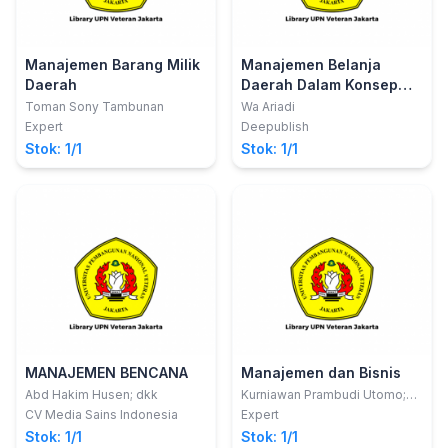
Manajemen Barang Milik
Manajemen Belanja
Daerah
Daerah Dalam Konsep
Dan Analisis
Toman Sony Tambunan
Wa Ariadi
Expert
Deepublish
Stok: 1/1
Stok: 1/1
MANAJEMEN BENCANA
Manajemen dan Bisnis
Abd Hakim Husen; dkk
Kurniawan Prambudi Utomo;
Sinta Rukiastiandari
CV Media Sains Indonesia
Expert
Stok: 1/1
Stok: 1/1