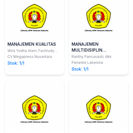
MANAJEMEN KUALITAS
MANAJEMEN
MULTIDISIPLIN
Wira Yudha Alam; Fachrudy
Asjari
Pendekatan Teoretis dan
CV Megapress Nusantara
Ranthy Pancasasti; dkk
Praktis
Penerbit Lakeisha
Stok: 1/1
Stok: 1/1