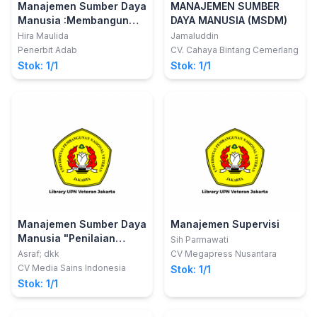
Manajemen Sumber Daya
MANAJEMEN SUMBER
Manusia :Membangun
DAYA MANUSIA (MSDM)
Kompetensi Global Di Era
Hira Maulida
Jamaluddin
Digital
Penerbit Adab
CV. Cahaya Bintang Cemerlang
Stok: 1/1
Stok: 1/1
Manajemen Sumber Daya
Manajemen Supervisi
Manusia "Penilaian
Sih Parmawati
Kinerja"
Asraf; dkk
CV Megapress Nusantara
CV Media Sains Indonesia
Stok: 1/1
Stok: 1/1