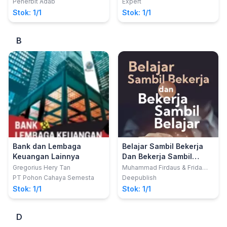
Penerbit Adab
Expert
Stok: 1/1
Stok: 1/1
B
Bank dan Lembaga
Belajar Sambil Bekerja
Keuangan Lainnya
Dan Bekerja Sambil
Belajar
Gregorius Hery Tan
Muhammad Firdaus & Frida
Chairunisa
PT Pohon Cahaya Semesta
Deepublish
Stok: 1/1
Stok: 1/1
D