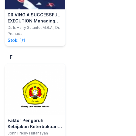
DRIVING A SUCCESSFUL
EXECUTION Managing
Strategic Initiatives with
Dr. Ir. Harry Sutanto, M.B.A.; Dr.
Mohammad Ichsan, Dipl.Ing.,
an Effective Project
Prenada
M.T.
Management Approach
Stok: 1/1
F
Faktor Pengaruh
Kebijakan Keterbukaan
Informasi Dan Kinerja
John Fresly Hutahayan