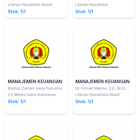
Saputra; Arde Lia Ningsih
Adopsi Pasar dan Difusi
Literasi Nusantara Abadi
Literasi Nusantara
Teknologi Mengelola
Stok: 1/1
Stok: 1/1
Inovasi Dalam
Perusahaan
Kewirausahaan
Teknologi
MANAJEMEN KEUANGAN
MANAJEMEN KEUANGAN
Badrus Zaman; Hery Purnomo
Dr. Firman Menne, S.E., M.Si.,
Ak., CA.
CV Media Sains Indonesia
Literasi Nusantara Abadi
Stok: 1/1
Stok: 1/1