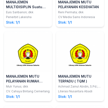
MANAJEMEN
MANAJEMEN MUTU
MULTIDISIPLIN Suatu
PELAYANAN KESEHATAN
Pengantar Komprehensif
Euis Saribanon; dkk
Reni Permata; dkk
Penerbit Lakeisha
CV Media Sains Indonesia
Stok: 1/1
Stok: 1/1
MANAJEMEN MUTU
MANAJEMEN MUTU
PELAYANAN RUMAH
TERPADU ( TQM )
SAKIT
Muh Yunus; dkk
Achmad Zainul Abidin, S.Pd.;
dkk
CV. Cahaya Bintang Cemerlang
Literasi Nusantara Abadi
Stok: 1/1
Stok: 1/1