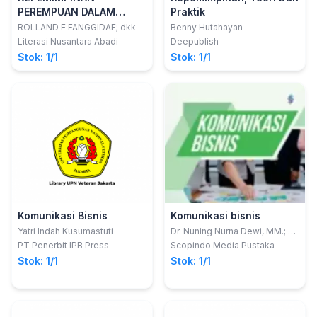
PEREMPUAN DALAM
Praktik
KONTEKS BUDAYA LOKAL
ROLLAND E FANGGIDAE; dkk
Benny Hutahayan
Literasi Nusantara Abadi
Deepublish
Stok: 1/1
Stok: 1/1
Komunikasi Bisnis
Komunikasi bisnis
Yatri Indah Kusumastuti
Dr. Nuning Nurna Dewi, MM.; Dr.
H. Achmad Fathoni Rodly, M.Pd
PT Penerbit IPB Press
Scopindo Media Pustaka
Stok: 1/1
Stok: 1/1