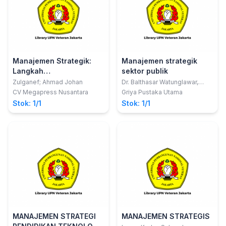
Manajemen Strategik:
Manajemen strategik
Langkah
sektor publik
MenujuKeunggulan
Zulganef; Ahmad Johan
Dr. Balthasar Watunglawar,
S.Pd., MAP
Kompetitif
CV Megapress Nusantara
Griya Pustaka Utama
Stok: 1/1
Stok: 1/1
MANAJEMEN STRATEGI
MANAJEMEN STRATEGIS