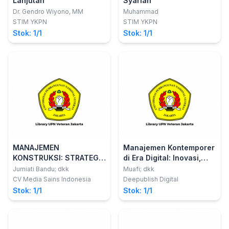
Lanjutan
Syariah
Dr. Gendro Wiyono, MM
Muhammad
STIM YKPN
STIM YKPN
Stok: 1/1
Stok: 1/1
MANAJEMEN
Manajemen Kontemporer
KONSTRUKSI: STRATEGI
di Era Digital: Inovasi,
DAN PENERAPANYA
Transformasi, dan
Jumiati Bandu; dkk
Muafi; dkk
DALAM PROYEK
Kapabilitas Strategis
CV Media Sains Indonesia
Deepublish Digital
Stok: 1/1
Stok: 1/1