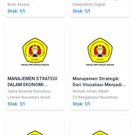
Laksma TNI Trismawan
Ketenagakerjaan
Bumi Aksara
Deepublish Digital
Djonisajoko; Teguh Yuwono
Indonesia Menuju Era
Stok: 1/1
Stok: 1/1
Revolusi Industri 4.0 :
Perspektif Ketahanan
Nasional
MANAJEMEN STRATEGI
Manajemen Strategik:
DALAM EKONOMI
Dari Visualiasi Menjadi
SYARIAH
Aksi
Satria Avianda Nurcahyo;
Ahmad Johan; Muafi
Meida Rachmawati
Literasi Nusantara Abadi
CV Megapress Nusantara
Stok: 1/1
Stok: 1/1