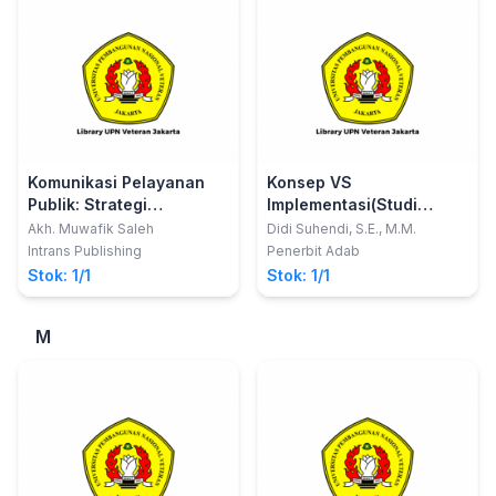
Komunikasi Pelayanan
Konsep VS
Publik: Strategi
Implementasi(Studi
Komunikasi dalam
Kasus Manajemen SDM,
Akh. Muwafik Saleh
Didi Suhendi, S.E., M.M.
Pelaksanaan Pelayanan
Pemasaran, Keuangan
Intrans Publishing
Penerbit Adab
Prima Pada Institusi
dan Operasional)
Stok: 1/1
Stok: 1/1
Pemerintahan
M