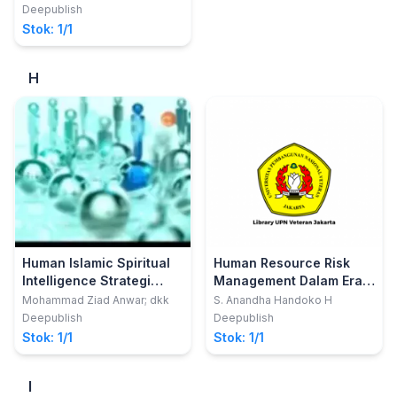
Pelayanan Publik (Studi
Deepublish
Pada Pemerintah Provinsi
Stok: 1/1
DKI Jakarta)
H
Human Islamic Spiritual
Human Resource Risk
Intelligence Strategi
Management Dalam Era
dalam Peningkatan
Revolusi Industri 4.0
Mohammad Ziad Anwar; dkk
S. Anandha Handoko H
Kinerja Sumber Daya
Deepublish
Deepublish
Manusia
Stok: 1/1
Stok: 1/1
I