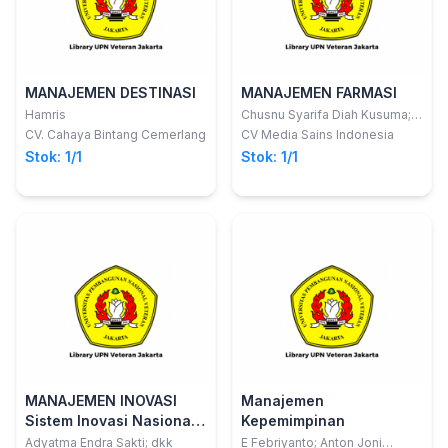
MANAJEMEN DESTINASI
MANAJEMEN FARMASI
Hamris
Chusnu Syarifa Diah Kusuma;
dkk
CV. Cahaya Bintang Cemerlang
CV Media Sains Indonesia
Stok: 1/1
Stok: 1/1
MANAJEMEN INOVASI
Manajemen
Sistem Inovasi Nasional
Kepemimpinan
dan Kewirausahaan
Adyatma Endra Sakti; dkk
E Febriyanto; Anton Joni