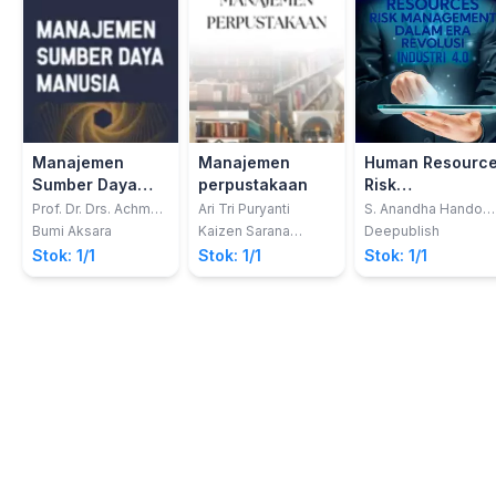
Manajemen
Manajemen
Human Resourc
Sumber Daya
perpustakaan
Risk
Manusia
Management
Prof. Dr. Drs. Achmad
Ari Tri Puryanti
S. Anandha Handok
Sudiro, M.E., C.P.H.R.;
H
Dalam Era
Bumi Aksara
Kaizen Sarana
Deepublish
Oktaria Ardika Putri,
Edukasi
Revolusi Industri
Stok: 1/1
Stok: 1/1
Stok: 1/1
S.Si., M.M.
4.0