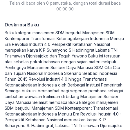
Telah di baca oleh 0 pemustaka, dengan total durasi baca
Djonisajoko; Teguh Yuwono
Nasional
00:00:00
Deskripsi Buku
Buku kategori manajemen SDM berjudul Manajemen SDM
Kontemporer Transformasi Ketenagakerjaan Indonesia Menuju
Era Revolusi Industri 4 0 Perspektif Ketahanan Nasional
merupakan karya K P Suharyono S Hadiningrat Laksma TNI
Trismawan Djonisajoko dan Teguh Yuwono Buku ini tersusun
atas sebelas pokok bahasan dengan sajian materi meliputi
Pentingnya Manajemen Sumber Daya Manusia SDM Cita Cita
dan Tujuan Nasional Indonesia Skenario Seabad Indonesia
Tahun 2045 Revolusi Industri 4 0 hingga Transformasi
Ketenagakerjaan Indonesia oleh Berbagai Institusi Pemerintah
Semoga buku ini bermanfaat bagi segenap pembaca sebagai
tambahan wawasan keilmuan di bidang Manajemen Sumber
Daya Manusia Selamat membaca Buku kategori manajemen
SDM berjudul Manajemen SDM Kontemporer : Transformasi
Ketenagakerjaan Indonesia Menuju Era Revolusi Industri 4.0 :
Perspektif Ketahanan Nasional merupakan karya K. P.
Suharyono S. Hadiningrat, Laksma TNI Trismawan Djonisajoko