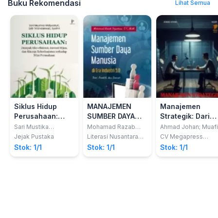
Buku Rekomendasi
Lihat Semua
Siklus Hidup
MANAJEMEN
Manajemen
Perusahaan:
SUMBER DAYA
Strategik: Dari
Dampak Eko-
MANUSIA DI ERA
Visualiasi
Sari Mustika
Mohamad Razab
Ahmad Johan; Muafi
Widyastuti
Iryadana
Efisiensi, Inovasi
INDUSTRI 5.0
Menjadi Aksi
Jejak Pustaka
Literasi Nusantara
CV Megapress
Abadi
Nusantara
Hijau, dan
Teori, Praktik,
Stok: 1/1
Stok: 1/1
Stok: 1/1
Kinerja
dan Inovasi
Keberlanjutan
terhadap Nilai
Perusahaan