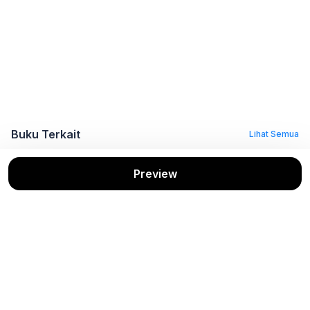
Buku Terkait
Lihat Semua
Preview
Komunikasi
KOMUNIKASI
KOMUNIKASI
Bisnis
BISNIS
BISNIS