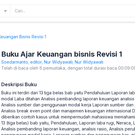
euangan Bisnis Revisi 1
Buku Ajar Keuangan bisnis Revisi 1
Soedarmanto; editor, Nur Widyawati; Nur Widyawati
Telah di baca oleh 6 pemustaka, dengan total durasi baca 00:09:0
Deskripsi Buku
Buku ini terdiri dari 13 tiga belas bab yaitu Pendahuluan Laporan 
modal Laba ditahan Analisis pembanding laporan keuangan analisis 
Analisis sumber dan penggunaan modal kerja Laporan sumber dan 
Analisis break even point dan manajemen keuangan internasional Da
diberikan contoh kasus untuk mempermudah mahasiswa memahami mat
13 (tiga belas) bab yaitu, Pendahuluan, Laporan laba rugi, Neraca
Analisis pembanding laporan keuangan, analisis rasio, Analisis per
penggunaan modal kerja, Laporan sumber dan penggunaan kas, nila