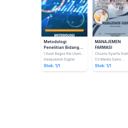
Metodologi
MANAJEMEN
Penelitian Bidang
FARMASI
Manajemen Dan
I Gusti Bagus Rai Utama;
Chusnu Syarifa Dia
Ni Made Eka Mahadewi;
Kusuma; dkk
Pariwisata
Deepublish Digital
CV Media Sains
Ni Putu Dyah
Indonesia
(Dilengkapi Studi
Stok: 1/1
Stok: 1/1
Krismawintari
Kasus Penelitian
dan
Pembahasannya)