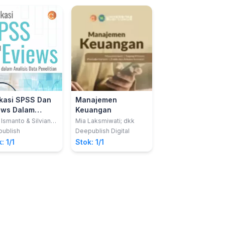
ikasi SPSS Dan
Manajemen
PENGANTAR
ews Dalam
Keuangan
MANAJEMEN
isis Data
(MANAJEMEN ER
 Ismanto & Silviana
Mia Laksmiwati; dkk
Syafruddin; dkk
uary
elitian
REVOLUSI INDUS
ublish
Deepublish Digital
CV Media Sains
Indonesia
4.0)
: 1/1
Stok: 1/1
Stok: 1/1