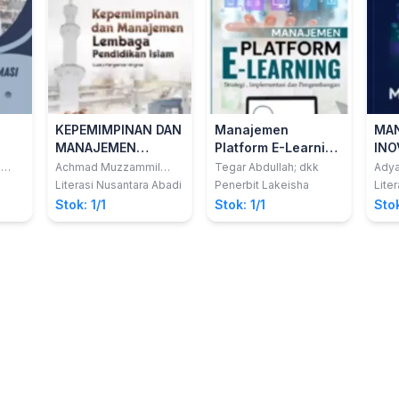
KEPEMIMPINAN DAN
Manajemen
MA
MANAJEMEN
Platform E-Learning
INO
LEMBAGA
Strategi,
Ino
h
Achmad Muzzammil
Tegar Abdullah; dkk
Adya
Alfan Nasrullah, M.Ag.
dkk
PENDIDIKAN ISLAM
Implementasi dan
dan
Literasi Nusantara Abadi
Penerbit Lakeisha
Lite
Suatu Pengantar
Pengembangan
Ado
Stok: 1/1
Stok: 1/1
Stok
Ringkas
Dif
Men
Dal
Kew
Tek