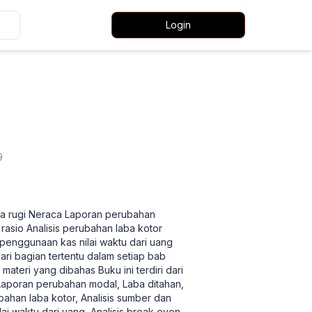
Login
9
laba rugi Neraca Laporan perubahan
rasio Analisis perubahan laba kotor
penggunaan kas nilai waktu dari uang
ri bagian tertentu dalam setiap bab
eri yang dibahas Buku ini terdiri dari
, Laporan perubahan modal, Laba ditahan,
ubahan laba kotor, Analisis sumber dan
i waktu dari uang, Analisis break even