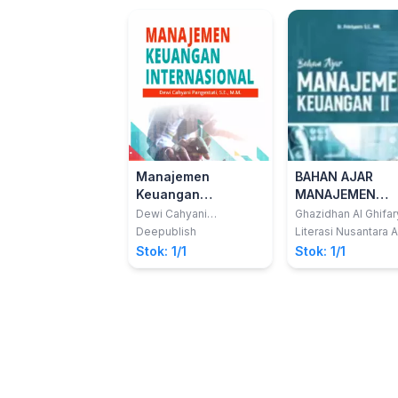
Manajemen
BAHAN AJAR
Keuangan
MANAJEMEN
Internasional
KEUANGAN II
Dewi Cahyani
Ghazidhan Al Ghifar
Pangestuti
dkk
Deepublish
Literasi Nusantara 
Stok: 1/1
Stok: 1/1