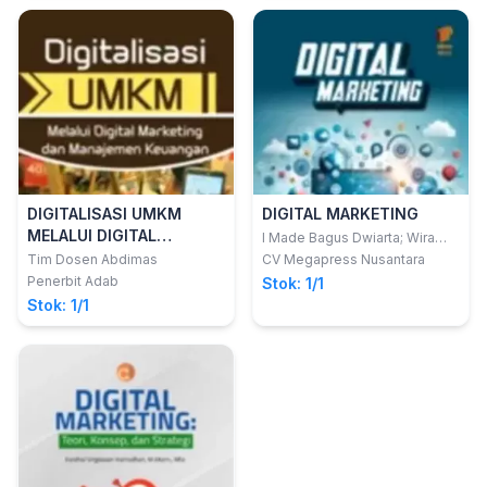
DIGITALISASI UMKM
DIGITAL MARKETING
MELALUI DIGITAL
I Made Bagus Dwiarta; Wira
Yudha Alam
MARKETING DAN
Tim Dosen Abdimas
CV Megapress Nusantara
MANAJEMEN KEUANGAN
Penerbit Adab
Stok: 1/1
Stok: 1/1