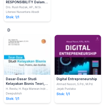
RESPONSIBILITY Dalam
Mewujudkan
Drs. Rusli Razak, AP., M.Si.
Pemberdayaan dan
Literasi Nusantara Abadi
Kesejahteraan
Stok: 1/1
Masyarakat
D
Dasar-Dasar Studi
Digital Entrepreneurship
Kelayakan Bisnis Teori,
Ahmad Nasori, S.Pd., M.Pd.
Praktis, dan Analisis
H. Restu; H. Raja Marwan Indra
Jejak Pustaka
Saputra; Aris Triyono
Deepublish
Stok: 1/1
Stok: 1/1