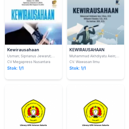
Kewirausahaan
KEWIRAUSAHAAN
Usman; Siprianus Jewarut;
Muhammad Akhdiyatu Aein;
Veneranda Rini Hapsari
Milliyantri Elvandari; Eka
CV Megapress Nusantara
CV. Wawasan Ilmu
Andriani
Stok: 1/1
Stok: 1/1