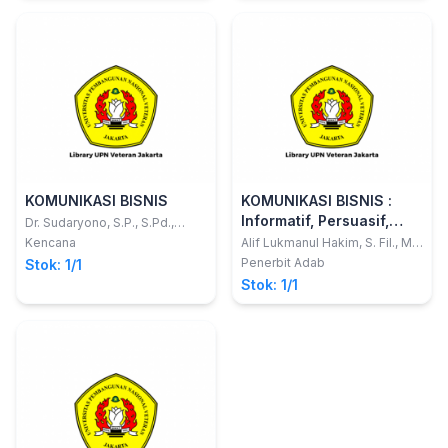
KOMUNIKASI BISNIS
KOMUNIKASI BISNIS :
Informatif, Persuasif,
Dr. Sudaryono, S.P., S.Pd.,
M.Pd.
Kolaboratif dan Integratif
Kencana
Alif Lukmanul Hakim, S. Fil., M.
Phil. ; dkk
di Era Digital
Penerbit Adab
Stok: 1/1
Stok: 1/1