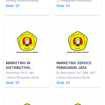
Bintang Semesta Media
CV Megapress Nusantara
S.Pd.,MM.
Stok: 1/1
Stok: 1/1
MARKETING IN
MARKETING SERVICE
DISTRIBUTION
PEMASARAN JASA
CHANNELS: Strategies
Surahman, Ph.D.; dkk
Dr. Bela Barus, S.E., MM., BAT.;
dkk
and Best Practices
Literasi Nusantara Abadi
Literasi Nusantara Abadi
Stok: 1/1
Stok: 1/1