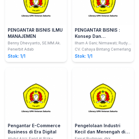
PENGANTAR BISNIS ILMU
PENGANTAR BISNIS :
MANAJEMEN
Konsep Dan
Implementasi Era
Benny Dhevyanto, SE.MM.Ak.
Ilham A Gani; Nirmawati; Rudy
M
Digitalisasi
Penerbit Adab
CV. Cahaya Bintang Cemerlang
Stok: 1/1
Stok: 1/1
Pengantar E-Commerce
Pengelolaan Industri
Business di Era Digital
Kecil dan Menengah di
Era Industri 4.0
Abdul Aziz; Farid Al Rizky
Faisal Budiman; dkk