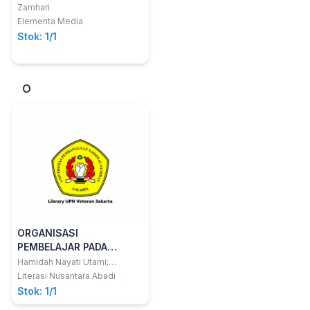
Zamhari
Elementa Media
Stok: 1/1
O
ORGANISASI
PEMBELAJAR PADA
SEKTOR BISNIS
Hamidah Nayati Utami;
Rachmatullah Adicahya
Literasi Nusantara Abadi
Nugraha
Stok: 1/1