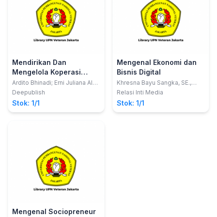
Mendirikan Dan
Mengenal Ekonomi dan
Mengelola Koperasi
Bisnis Digital
Simpan Pinjam Dan
Ardito Bhinadi; Erni Juliana Al
Khresna Bayu Sangka, SE.,
Hasanah Nasution
MM., Ph.D., CMILT.
Pembiayaan Syariah
Deepublish
Relasi Inti Media
Stok: 1/1
Stok: 1/1
Mengenal Sociopreneur