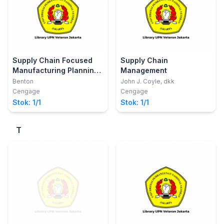
Supply Chain Focused
Supply Chain
Manufacturing Planning
Management
and Control
Benton
John J. Coyle, dkk
Cengage
Cengage
Stok: 1/1
Stok: 1/1
T