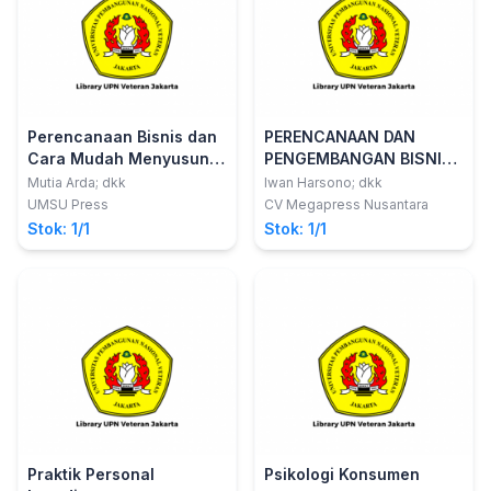
Perencanaan Bisnis dan
PERENCANAAN DAN
Cara Mudah Menyusun
PENGEMBANGAN BISNIS
Business Plan
ERA 5.0
Mutia Arda; dkk
Iwan Harsono; dkk
UMSU Press
CV Megapress Nusantara
Stok: 1/1
Stok: 1/1
Praktik Personal
Psikologi Konsumen