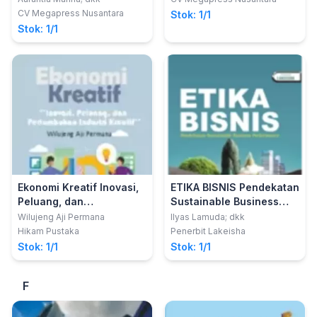
CV Megapress Nusantara
Stok: 1/1
Stok: 1/1
Ekonomi Kreatif Inovasi,
ETIKA BISNIS Pendekatan
Peluang, dan
Sustainable Business
Pertumbuhan Industri
Performance
Wilujeng Aji Permana
Ilyas Lamuda; dkk
Kreatif
Hikam Pustaka
Penerbit Lakeisha
Stok: 1/1
Stok: 1/1
F