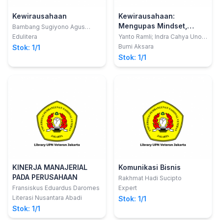
Kewirausahaan
Kewirausahaan:
Mengupas Mindset,
Bambang Sugiyono Agus
Purwono; dkk
Strategi, Analisis,
Edulitera
Yanto Ramli; Indra Cahya Uno;
Iim Rusyamsi
Pengelolaan, dan Inovasi
Bumi Aksara
Stok: 1/1
dalam Berwirausaha
Stok: 1/1
KINERJA MANAJERIAL
Komunikasi Bisnis
PADA PERUSAHAAN
Rakhmat Hadi Sucipto
Fransiskus Eduardus Daromes
Expert
Literasi Nusantara Abadi
Stok: 1/1
Stok: 1/1