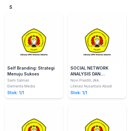
S
Self Branding: Strategi
SOCIAL NETWORK
Menuju Sukses
ANALYSIS DAN
PENERAPAN UNTUK
Saim Salman
Novi Prastiti, dkk.
ANALISIS PEMASARAN
Elementa Media
Literasi Nusantara Abadi
PRODUK
Stok: 1/1
Stok: 1/1