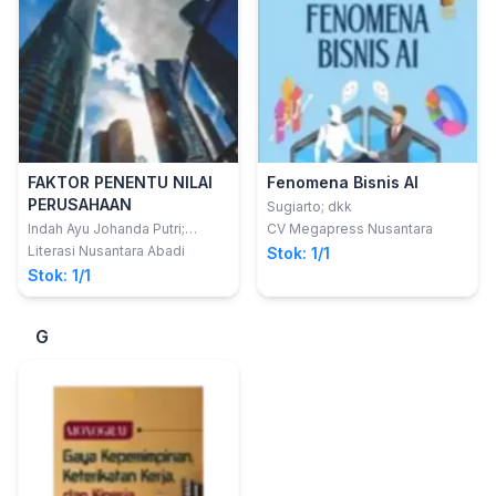
FAKTOR PENENTU NILAI
Fenomena Bisnis AI
PERUSAHAAN
Sugiarto; dkk
Indah Ayu Johanda Putri;
CV Megapress Nusantara
Budiyanto; Triyonowati
Literasi Nusantara Abadi
Stok: 1/1
Stok: 1/1
G