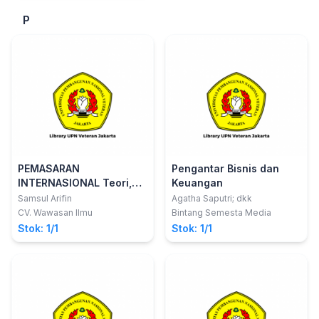
P
PEMASARAN
Pengantar Bisnis dan
INTERNASIONAL Teori,
Keuangan
Regulasi dan
Samsul Arifin
Agatha Saputri; dkk
Implementasi
CV. Wawasan Ilmu
Bintang Semesta Media
Stok: 1/1
Stok: 1/1