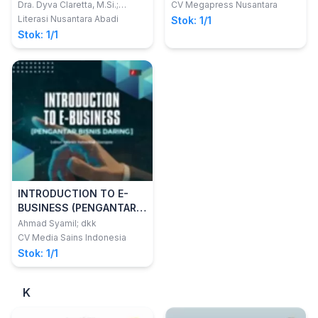
DALAM MENINGKATKAN
Dra. Dyva Claretta, M.Si.;
CV Megapress Nusantara
Farikha Rachmawati. M.I.Kom
CITRA PERUSAHAAN
Literasi Nusantara Abadi
Stok: 1/1
Stok: 1/1
INTRODUCTION TO E-
BUSINESS (PENGANTAR
BISNIS DARING)
Ahmad Syamil; dkk
CV Media Sains Indonesia
Stok: 1/1
K