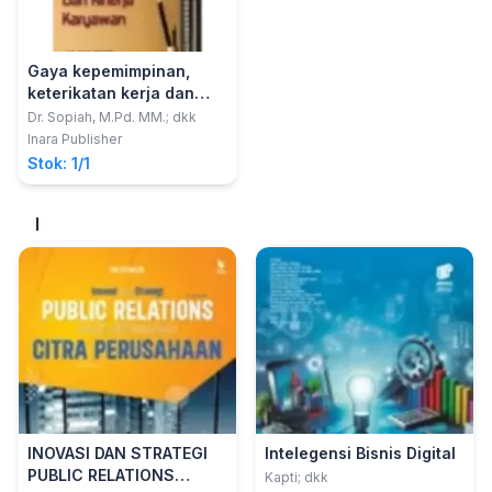
Gaya kepemimpinan,
keterikatan kerja dan
kinerja karyawan
Dr. Sopiah, M.Pd. MM.; dkk
Inara Publisher
Stok: 1/1
I
INOVASI DAN STRATEGI
Intelegensi Bisnis Digital
PUBLIC RELATIONS
Kapti; dkk