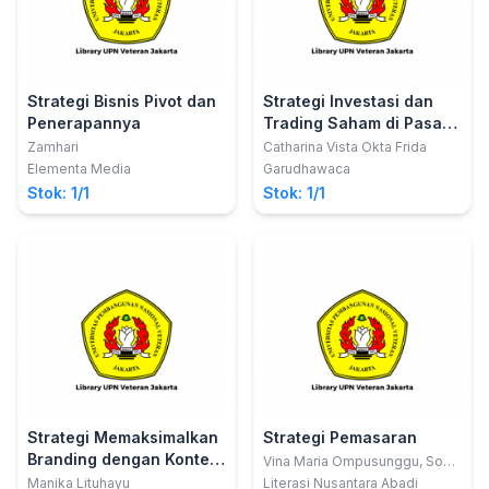
Strategi Bisnis Pivot dan
Strategi Investasi dan
Penerapannya
Trading Saham di Pasar
Modal Indonesia
Zamhari
Catharina Vista Okta Frida
Elementa Media
Garudhawaca
Stok: 1/1
Stok: 1/1
Strategi Memaksimalkan
Strategi Pemasaran
Branding dengan Konten
Vina Maria Ompusunggu, Sos.,
MSP.
Kreatif
Manika Lituhayu
Literasi Nusantara Abadi