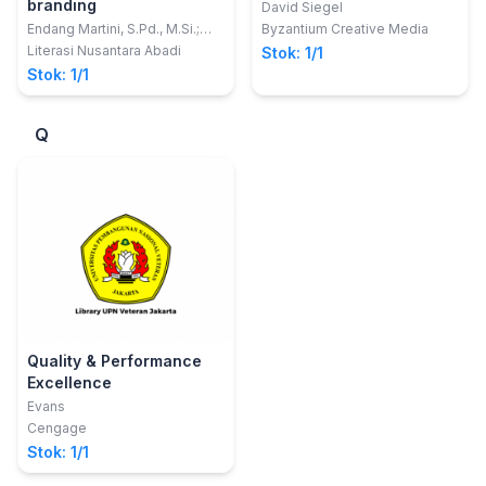
branding
David Siegel
Endang Martini, S.Pd., M.Si.;
Byzantium Creative Media
Lintang Ayuninggar, S.E., M.Sc.
Literasi Nusantara Abadi
Stok: 1/1
Stok: 1/1
Q
Quality & Performance
Excellence
Evans
Cengage
Stok: 1/1