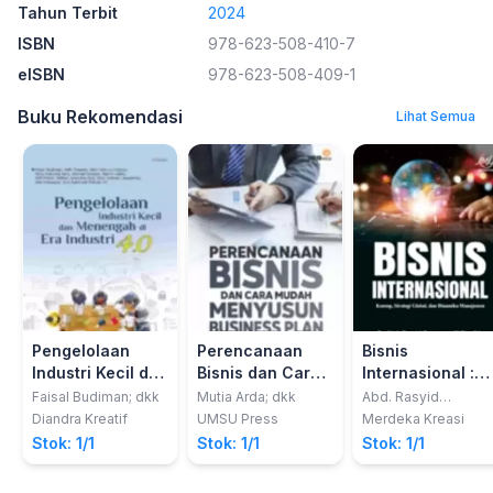
Tahun Terbit
2024
ISBN
978-623-508-410-7
eISBN
978-623-508-409-1
Buku Rekomendasi
Lihat Semua
Pengelolaan
Perencanaan
Bisnis
Industri Kecil dan
Bisnis dan Cara
Internasional :
Menengah di Era
Mudah
Konsep, Strategi
Faisal Budiman; dkk
Mutia Arda; dkk
Abd. Rasyid
Syamsuri; dkk
Industri 4.0
Menyusun
Global, Dan
Diandra Kreatif
UMSU Press
Merdeka Kreasi
Business Plan
Dinamika
Stok: 1/1
Stok: 1/1
Stok: 1/1
Manajemen