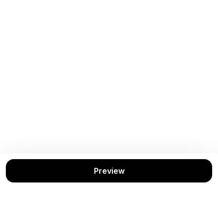
Buku Terkait
Lihat Semua
Preview