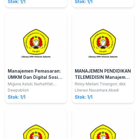
Stok: 1/1
Stok: 1/1
Manajemen Pemasaran:
MANAJEMEN PENDIDIKAN
UMKM Dan Digital Sosial
TELEMEDISIN Manajemen
Media
Telemedisin Dalam
Miguna Astuti; Nurhafifah
Rinny Meilani Tinangon; dkk
Matondang
Pendidikan Kesehatan
Deepublish
Literasi Nusantara Abadi
Masyarakat di Kota
Stok: 1/1
Stok: 1/1
Bitung