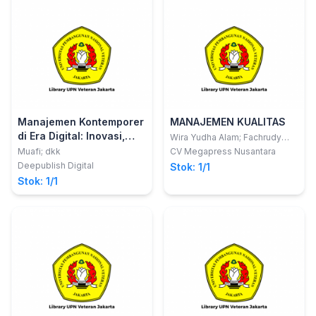
Manajemen Kontemporer
MANAJEMEN KUALITAS
di Era Digital: Inovasi,
Wira Yudha Alam; Fachrudy
Asjari
Transformasi, dan
Muafi; dkk
CV Megapress Nusantara
Kapabilitas Strategis
Deepublish Digital
Stok: 1/1
Stok: 1/1