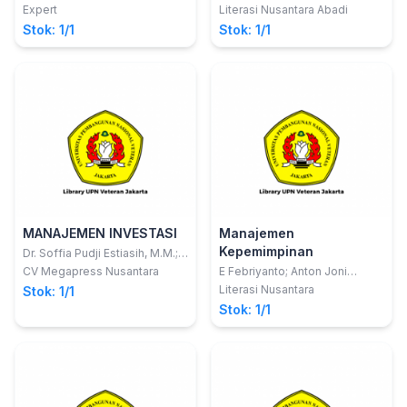
Expert
Literasi Nusantara Abadi
Stok: 1/1
Stok: 1/1
MANAJEMEN INVESTASI
Manajemen
Kepemimpinan
Dr. Soffia Pudji Estiasih, M.M.;
Nashrudin Latif, S.Sos., M.M.
CV Megapress Nusantara
E Febriyanto; Anton Joni
Saputra; Arde Lia Ningsih
Literasi Nusantara
Stok: 1/1
Stok: 1/1