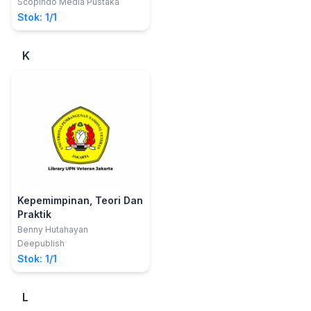
hubungan internasional
Scopindo Media Pustaka
Alunaza; Siska Silmi; Annisa
Stok: 1/1
Ernianda [dan 32 Lainnya]
K
Kepemimpinan, Teori Dan
Praktik
Benny Hutahayan
Deepublish
Stok: 1/1
L