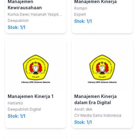
Manajemen
Manajemen Kinerja
Kewirausahaan
Kompri
Kurnia Dewi; Hasanah Yaspita
Expert
dan Airine Yulianda
Deepublish
Stok: 1/1
Stok: 1/1
Manajemen Kinerja 1
Manajemen Kinerja
dalam Era Digital
Hartanto
Deepublish Digital
Asraf; dkk
CV Media Sains Indonesia
Stok: 1/1
Stok: 1/1