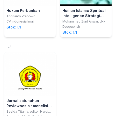
Hukum Perbankan
Human Islamic Spiritual
Intelligence Strategi
Andrianto Prabowo
dalam Peningkatan
CV Indonesia Imaji
Mohammad Ziad Anwar; dkk
Kinerja Sumber Daya
Deepublish
Stok: 1/1
Manusia
Stok: 1/1
J
Jurnal satu tahun
Reviewnesia : menelisik
dunia dari perspektif
Syelda Titania; editor, Hardi
Alunaza & Syelda Titania; Hardi