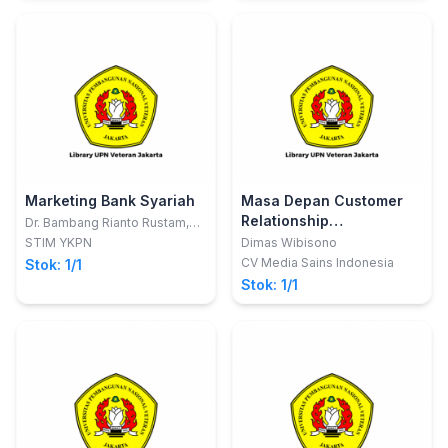
Marketing Bank Syariah
Masa Depan Customer
Relationship
Dr. Bambang Rianto Rustam,
S.E., M.M
Management
STIM YKPN
Dimas Wibisono
Berkelanjutan
CV Media Sains Indonesia
Stok: 1/1
Stok: 1/1