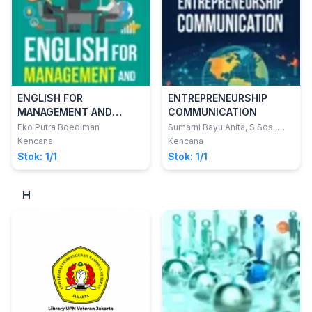
ENGLISH FOR
ENTREPRENEURSHIP
MANAGEMENT AND
COMMUNICATION
COMMUNICATION
Eko Putra Boediman
Sumarni Bayu Anita, S.Sos.,
M.A., CPR.
SKILLS: A Teaching
Kencana
Kencana
Guide (Examples of
Stok: 1/1
Stok: 1/1
Exercises for Speaking,
Reading, and Writing
H
Skills)