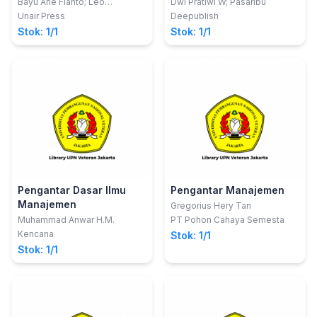
Bayu Arie Fianto; Leo
Dwi Pratiwi W; Pasaribu
Herlambang
Unair Press
Deepublish
Stok: 1/1
Stok: 1/1
Pengantar Dasar Ilmu
Pengantar Manajemen
Manajemen
Gregorius Hery Tan
Muhammad Anwar H.M.
PT Pohon Cahaya Semesta
Kencana
Stok: 1/1
Stok: 1/1