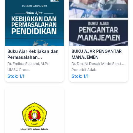
Buku Ajar Kebijakan dan
BUKU AJAR PENGANTAR
Permasalahan
MANAJEMEN
Pendidikan
Dr. Emilda Sulasmi, M.Pd
Dr. Dra. Ni Desak Made Santi
Diwyarthi, M.Si; I Wayan Adi
UMSU Press
Penerbit Adab
Pratama, S.Tr.Par., M.Par; Renny
Stok: 1/1
Stok: 1/1
Lubis, S.T, M.M; Marlina, SE.,
MM Dkk