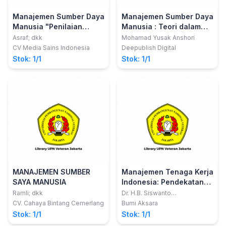
Manajemen Sumber Daya
Manajemen Sumber Daya
Manusia "Penilaian
Manusia : Teori dalam
Kinerja"
Praktik
Asraf; dkk
Mohamad Yusak Anshori
CV Media Sains Indonesia
Deepublish Digital
Stok: 1/1
Stok: 1/1
MANAJEMEN SUMBER
Manajemen Tenaga Kerja
SAYA MANUSIA
Indonesia: Pendekatan
Administratif dan
Ramli; dkk
Dr. H.B. Siswanto
Sastrohadiwiryo dan Dra. Hj.
Operasional
CV. Cahaya Bintang Cemerlang
Bumi Aksara
Asrie Hadaningsih Syuhada
Stok: 1/1
Stok: 1/1