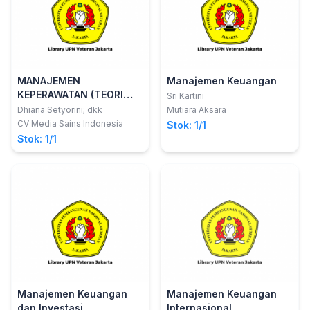
MANAJEMEN
Manajemen Keuangan
KEPERAWATAN (TEORI
Sri Kartini
DAN PENERAPAN) JILID 2
Dhiana Setyorini; dkk
Mutiara Aksara
CV Media Sains Indonesia
Stok: 1/1
Stok: 1/1
Manajemen Keuangan
Manajemen Keuangan
dan Investasi
Internasional