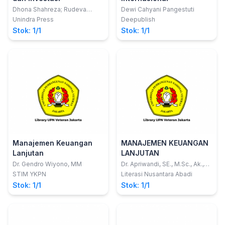
Dhona Shahreza; Rudeva
Dewi Cahyani Pangestuti
Juniawaty
Unindra Press
Deepublish
Stok: 1/1
Stok: 1/1
Manajemen Keuangan
MANAJEMEN KEUANGAN
Lanjutan
LANJUTAN
Dr. Gendro Wiyono, MM
Dr. Apriwandi, SE., M.Sc., Ak.,
CA.; Dr. Debbie Christine, SE.,
STIM YKPN
Literasi Nusantara Abadi
M.Si., Ak., CA.
Stok: 1/1
Stok: 1/1