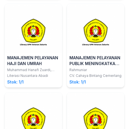
MANAJEMEN PELAYANAN
MANAJEMEN PELAYANAN
HAJI DAN UMRAH
PUBLIK MENINGKATKAN
KUALITAS HIDUP
Muhammad Hanafi Zuardi,
Rahmuniar
M.S.I.; dkk
MASYARAKAT
Literasi Nusantara Abadi
CV. Cahaya Bintang Cemerlang
Stok: 1/1
Stok: 1/1