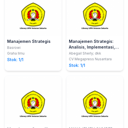
Manajemen Strategis
Manajemen Strategis:
Analisis, Implementasi,
Basrowi
dan Pengembangan
Graha Ilmu
Abegail Sherly; dkk
Berkelanjutan
CV Megapress Nusantara
Stok: 1/1
Stok: 1/1