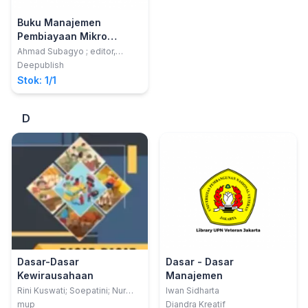
Buku Manajemen
Pembiayaan Mikro
(Koperasi Simpan Pinjam
Ahmad Subagyo ; editor,
Roberto Akyuwen, Agus
Dan Lembaga Keuangan
Deepublish
Rachmadi, Agustini
Mikro)
Stok: 1/1
D
Dasar-Dasar
Dasar - Dasar
Kewirausahaan
Manajemen
Rini Kuswati; Soepatini; Nur
Iwan Sidharta
Achmad
mup
Diandra Kreatif