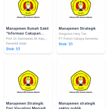
Manajemen Rumah Sakit
Manajemen Strategik
“Informasi Cakupan
Gregorius Hery Tan
Capaian Target
Prof. Dr. Darmawan, M. Kep,
PT Pohon Cahaya Semesta
M.Kes
Pelayanan,Manajemen
Penerbit Adab
Stok: 1/1
Mutu, Manajemen
Stok: 1/1
Efsiensi Pelayanan, Biaya
Ekonomi
Penyakit,Pendidikan Dan
Pelatihan” Di rumah sakit
Manajemen Strategik:
Manajemen strategik
Dari Visualiasi Menjadi
sektor publik