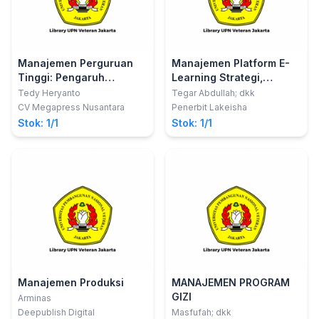
Manajemen Perguruan
Manajemen Platform E-
Tinggi: Pengaruh
Learning Strategi,
Kepemimpinan dan
Implementasi dan
Tedy Heryanto
Tegar Abdullah; dkk
Kepuasan Kerja
Pengembangan
CV Megapress Nusantara
Penerbit Lakeisha
Terhadap Kinerja
Stok: 1/1
Stok: 1/1
Manajemen Produksi
MANAJEMEN PROGRAM
GIZI
Arminas
Deepublish Digital
Masfufah; dkk