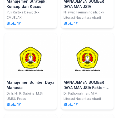
Manajemen Stratejik :
MANAJEMEN SUMBER
Konsep dan Kasus
DAYA MANUSIA
Yuli Kartika Dewi; dkk
Nilawati Fiernaningsih; dkk
CV JEJAK
Literasi Nusantara Abadi
Stok: 1/1
Stok: 1/1
Manajemen Sumber Daya
MANAJEMEN SUMBER
Manusia
DAYA MANUSIA Faktor-
faktor yang
Dr. Ir. Hj. R. Sabrina, M.Si
Dr. Fathorrahman, M.M.
Mempengaruhi Kinerja
UMSU Press
Literasi Nusantara Abadi
dan Kepuasan Kerja
Stok: 1/1
Stok: 1/1