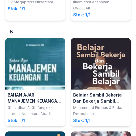
Manajemen Sumber Daya
CV Megapress Nusantara
Ilham Yosi Ariansyah
Manusia
CV JEJAK
Stok: 1/1
Stok: 1/1
B
BAHAN AJAR
Belajar Sambil Bekerja
MANAJEMEN KEUANGAN
Dan Bekerja Sambil
II
Belajar
Ghazidhan Al Ghifary; dkk
Muhammad Firdaus & Frida
Chairunisa
Literasi Nusantara Abadi
Deepublish
Stok: 1/1
Stok: 1/1