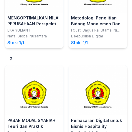
MENGOPTIMALKAN NILAI
Metodologi Penelitian
PERUSAHAAN Perspektif
Bidang Manajemen Dan
Dividen, Free Cash Flow,
Pariwisata (Dilengkapi
EKA YULIANTI
I Gusti Bagus Rai Utama; Ni
Made Eka Mahadewi; Ni Putu
dan Likuiditas
Studi Kasus Penelitian
Nafal Global Nusantara
Deepublish Digital
Dyah Krismawintari
dan Pembahasannya)
Stok: 1/1
Stok: 1/1
P
PASAR MODAL SYARIAH
Pemasaran Digital untuk
Teori dan Praktik
Bisnis Hospitality