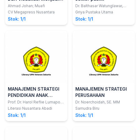
Aksi
Ahmad Johan; Muafi
Dr. Balthasar Watunglawar,
S.Pd., MAP
CV Megapress Nusantara
Griya Pustaka Utama
Stok: 1/1
Stok: 1/1
MANAJEMEN STRATEGI
MANAJEMEN STRATEGI
PENDIDIKAN ANAK
PERUSAHAAN
BERKEBUTUHAN KHUSUS
Prof. Dr. Harol Reflie Lumapow,
Dr. Noerchoidah, SE. MM
M.Pd.; Prof. Dr. Beatrix Jetje
Literasi Nusantara Abadi
Samudra Biru
Podung, M.Kes., AIFO.; dr.
Stok: 1/1
Stok: 1/1
Debie K.R. Kalalo, MScPH.