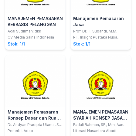
MANAJEMEN PEMASARAN
Manajemen Pemasaran
BERBASIS PELANGGAN
Jasa
Acai Sudirman; dkk
Prof. Dr. H. Subandi, M.M.
CV Media Sains Indonesia
PT. Insight Pustaka Nusa
Utama
Stok: 1/1
Stok: 1/1
Manajemen Pemasaran
MANAJEMEN PEMASARAN
Konsep Dasar dan Ruang
SYARIAH KONSEP DASAR,
Lingkup
E-MARKETING, DAN
Dr. Andyan Pradipta Utama, SE.,
Fadali Rahman, SE., Mm; Aang
MM.
Kunaifi, SE., M.EI
STRATEGI
Penerbit Adab
Literasi Nusantara Abadi