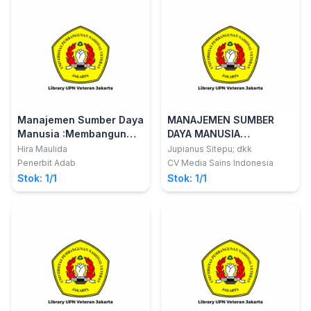
Manajemen Sumber Daya
MANAJEMEN SUMBER
Manusia :Membangun
DAYA MANUSIA
Kompetensi Global Di Era
(PENDEKATAN
Hira Maulida
Jupianus Sitepu; dkk
Digital
PROFESIONAL)
Penerbit Adab
CV Media Sains Indonesia
Stok: 1/1
Stok: 1/1