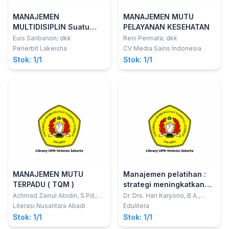
MANAJEMEN
MANAJEMEN MUTU
MULTIDISIPLIN Suatu
PELAYANAN KESEHATAN
Pengantar Komprehensif
Euis Saribanon; dkk
Reni Permata; dkk
Penerbit Lakeisha
CV Media Sains Indonesia
Stok: 1/1
Stok: 1/1
MANAJEMEN MUTU
Manajemen pelatihan :
TERPADU ( TQM )
strategi meningkatkan
produktivitas karyawan
Achmad Zainul Abidin, S.Pd.;
Dr. Drs. Hari Karyono, B.A.,
dkk
S.Pd., M.Pd.
berbasis andragogi
Literasi Nusantara Abadi
Edulitera
Stok: 1/1
Stok: 1/1