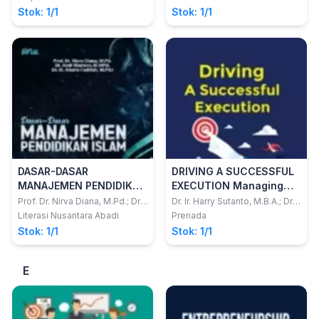
Stok: 1/1
Stok: 1/1
DASAR-DASAR
DRIVING A SUCCESSFUL
MANAJEMEN PENDIDIKAN
EXECUTION Managing
ISLAM
Strategic Initiatives with
Prof. Dr. Nirva Diana, M.Pd.; Dr.
Dr. Ir. Harry Sutanto, M.B.A.; Dr.
Andi Warisno, M.MPd.; Dr. M.
Mohammad Ichsan, Dipl.Ing.,
an Effective Project
Literasi Nusantara Abadi
Prenada
Kharis Fadillah, M.Pd.I.
M.T.
Management Approach
Stok: 1/1
Stok: 1/1
E