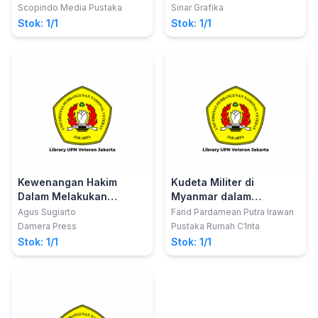
dan Diana Susanti, S.H., M.Kn.
pada anak dalam lingkup
Scopindo Media Pustaka
Sinar Grafika
pengasuhan dan
Stok: 1/1
Stok: 1/1
pendidikan : kajian
integratif terhadap
penanggulangan
kekerasan pada anak
Kewenangan Hakim
Kudeta Militer di
Dalam Melakukan
Myanmar dalam
Penahanan
Perspektif Hukum
Agus Sugiarto
Farid Pardamean Putra Irawan
Internasional
Damera Press
Pustaka Rumah C1nta
Stok: 1/1
Stok: 1/1