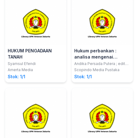
HUKUM PENGADAAN
Hukum perbankan :
TANAH
analisa mengenai
perjanjian kredit dan
Syamsul Efendi
Andika Persada Putera ; editor,
Mohammad Zamroni
keterkaitannya dengan
Amerta Media
Scopindo Media Pustaka
batalnya perkawinan
Stok: 1/1
Stok: 1/1
debitur serta alternatif
penyelesaiannya