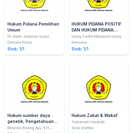
Hukum Pidana Pemilihan
HUKUM PIDANA POSITIF
Umum
DAN HUKUM PIDANA
ISLAM
Dr. Adek Junjunan Syaid
Ishaq; Fadhli Muhaimin Ishaq
Damera Press
Kencana
Stok: 1/1
Stok: 1/1
Hukum sumber daya
Hukum Zakat & Wakaf
genetik, Pengetahuan
Yulkarnain Harahab
tradisional dan ekspresi
Miranda Risang Ayu, S.H.,
Sinar Grafika
LL.M., Ph.D.; Harry Alexander,