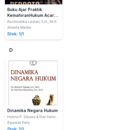
Buku Ajar Praktik
KemahiranHukum Acara
Perdata
Rachmatika Lestari, S.H., M.H.
Amerta Media
Stok: 1/1
D
Dinamika Negara Hukum
Hotma P. Sibuea & Dwi Seno
Wijanarko
Rajawali Pers
Stok: 1/1