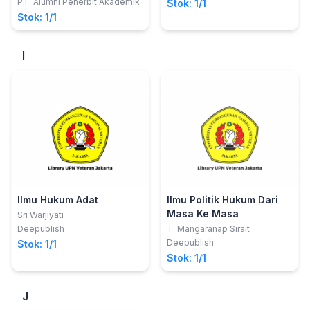
budaya tradisional di
PT. Alumni Penerbit Akademik
Stok: 1/1
S.H., M.H., LL.M.; Wina
Indonesia
Stok: 1/1
Puspitasari, S.H.
I
Ilmu Hukum Adat
Ilmu Politik Hukum Dari
Masa Ke Masa
Sri Warjiyati
Deepublish
T. Mangaranap Sirait
Deepublish
Stok: 1/1
Stok: 1/1
J