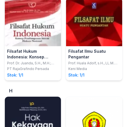
Filsafat Hukum
Filsafat Ilmu Suatu
Indonesia: Konsep
Pengantar
Pembangunan Sistem
Prof. Dr. Juanda, S.H., M.H.;
Prof. Huala Adolf, s.H., LL.M.
Ogiandhafiz Juanda, S.H.,
Ph.D.
Hukum Nasional
PT RajaGrafindo Persada
Keni Media
LL.M., C.L.A., C.P.Arb., C.M.L.,
Stok: 1/1
Stok: 1/1
C.Me., C.M.L.C.
H