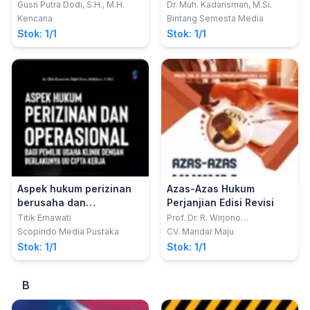
INDONESIA
Publik
Gusri Putra Dodi, S.H., M.H.
Dr. Muh. Kadarisman, M.Si.
Kencana
Bintang Semesta Media
Stok: 1/1
Stok: 1/1
Aspek hukum perizinan
Azas-Azas Hukum
berusaha dan
Perjanjian Edisi Revisi
operasional bagi pemilik
Titik Ernawati
Prof. Dr. R. Wirjono
Prodjodikoro, S.H.
usaha klinik dengan
Scopindo Media Pustaka
CV. Mandar Maju
berlakunya UU Cipta
Stok: 1/1
Stok: 1/1
Kerja
B