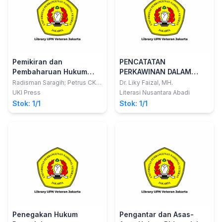
Pemikiran dan
PENCATATAN
Pembaharuan Hukum
PERKAWINAN DALAM
Suatu Renungan dan
TELAAH POLITIK HUKUM
Radisman Saragih; Petrus CKL
Dr. Liky Faizal, MH.
Bello; Wetmen Sinaga; Jonny
Suatu Sumbangan
ISLAM
UKI Press
Literasi Nusantara Abadi
Sinaga, Mangisi Simanjuntak,
Hukum dari Fakultas
Stok: 1/1
Stok: 1/1
Henry Donald, Hendri Jayadi,
Hukum Universitas
Morus M. Sianipar, Nikson
Kristen Indonesia
Gans Lalu, Diana RW
Napitupulu, Merry Rohana
Sibarani, Robert Pangihutan
Radjagoekgoek, Petrus Irwan
Panja
Penegakan Hukum
Pengantar dan Asas-