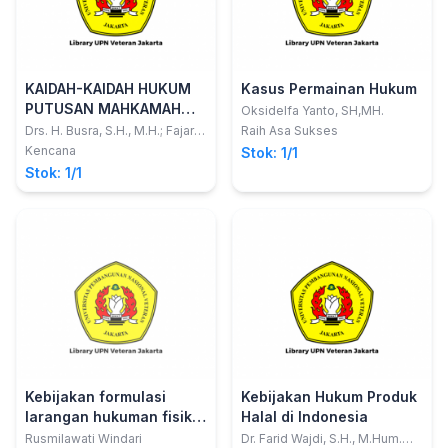
KAIDAH-KAIDAH HUKUM
Kasus Permainan Hukum
PUTUSAN MAHKAMAH
Oksidelfa Yanto, SH,MH.
AGUNG REPUBLIK
Drs. H. Busra, S.H., M.H.; Fajar
Raih Asa Sukses
Hernawan, S.H.I., M.E.I.
INDONESIA
Kencana
Stok: 1/1
Stok: 1/1
Kebijakan formulasi
Kebijakan Hukum Produk
larangan hukuman fisik
Halal di Indonesia
(corporal punishment)
Rusmilawati Windari
Dr. Farid Wajdi, S.H., M.Hum.