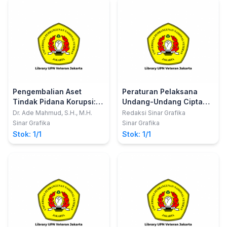
Musadad
Pengembalian Aset
Peraturan Pelaksana
Tindak Pidana Korupsi:
Undang-Undang Cipta
Pendekatan Hukum
Kerja di Bidang
Dr. Ade Mahmud, S.H., M.H.
Redaksi Sinar Grafika
Progresif
Ketenagakerjaan
Sinar Grafika
Sinar Grafika
Stok: 1/1
Stok: 1/1