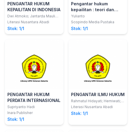
PENGANTAR HUKUM
Pengantar hukum
KEPAILITAN DI INDONESIA
kepailitan : teori dan
praktek
Dwi Atmoko; Jantarda Mauli
Yulianto
Hutagalung
Literasi Nusantara Abadi
Scopindo Media Pustaka
Stok: 1/1
Stok: 1/1
PENGANTAR HUKUM
PENGANTAR ILMU HUKUM
PERDATA INTERNASIONAL
Rahmatul Hidayati; Herniwati;
Sifaul Amin; Micael Josviranto,
Supriyanto Hadi
Literasi Nusantara Abadi
Anggra Yudha Ramadianto, Ina
Inara Publisher
Stok: 1/1
Heliany, Maximinus Adrianus
Stok: 1/1
Sarto Dumbaris, Yosefina
Daku, Agus Hermanto, Siti
Mariam, Siti Aisyah, Ahmad