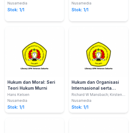
Derta Sri Widowatie
Nusamedia
Nusamedia
Stok: 1/1
Stok: 1/1
Hukum dan Moral: Seri
Hukum dan Organisasi
Teori Hukum Murni
Internasional serta
Upaya Mewujudkan
Hans Kelsen
Richard W Mansbach; Kirsten L
Rafferty
Perdamaian
Nusamedia
Nusamedia
Stok: 1/1
Stok: 1/1