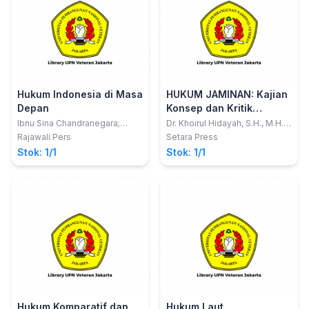
Hukum Indonesia di Masa
HUKUM JAMINAN: Kajian
Depan
Konsep dan Kritik
Pengaturan Jaminan di
Ibnu Sina Chandranegara;
Dr. Khoirul Hidayah, S.H., M.H.;
Luthfi Marfungah
Dwi Fidhayanti, S.H.I., M.H.
Indonesia
Rajawali Pers
Setara Press
Stok: 1/1
Stok: 1/1
Hukum Komparatif dan
Hukum Laut