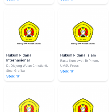
Hukum Pidana
Hukum Pidana Islam
Internasional
Rasta Kurniawati Br Pinem,
S.Ag., M.A
Dr. Diajeng Wulan Christianti,
UMSU Press
S.H., LL.M.
Sinar Grafika
Stok: 1/1
Stok: 1/1