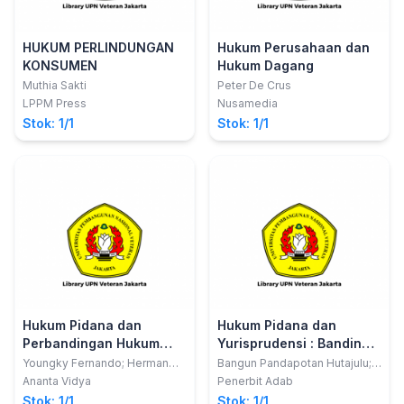
HUKUM PERLINDUNGAN
Hukum Perusahaan dan
KONSUMEN
Hukum Dagang
Muthia Sakti
Peter De Crus
LPPM Press
Nusamedia
Stok: 1/1
Stok: 1/1
Hukum Pidana dan
Hukum Pidana dan
Perbandingan Hukum
Yurisprudensi : Banding
Pidana
dan Kasasi atas Putusan
Youngky Fernando; Herman
Bangun Pandapotan Hutajulu;
Bakir; Herman
Cynthia Christine Hutagalung
Bebas
Ananta Vidya
Penerbit Adab
Stok: 1/1
Stok: 1/1