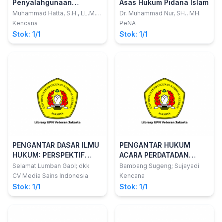
Penyalahgunaan
Asas Hukum Pidana Islam
Narkoba di Indonesia
Muhammad Hatta, S.H., LL.M.,
Dr. Muhammad Nur, SH., MH.
Ph.D.
Kencana
PeNA
Stok: 1/1
Stok: 1/1
PENGANTAR DASAR ILMU
PENGANTAR HUKUM
HUKUM: PERSPEKTIF
ACARA PERDATADAN
TEORI DAN PENERAPAN
CONTOH DOKUMEN
Selamat Lumban Gaol; dkk
Bambang Sugeng; Sujayadi
LITIGASI
CV Media Sains Indonesia
Kencana
Stok: 1/1
Stok: 1/1