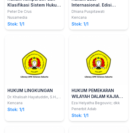
Klasifikasi Sistem Hukum
Internasional. Edisi
ke dalam Keluarga
Kedua
Peter De Crus
Dhiana Puspitawati
Hukum
Nusamedia
Kencana
Stok: 1/1
Stok: 1/1
HUKUM LINGKUNGAN
HUKUM PEMEKARAN
WILAYAH DALAM KAJIAN
Dr. Khalisah Hayatuddin, S.H.,
M.Hum.; Dr. Khalisah
DEWAN PERWAKILAN
Kencana
Eza Helyatha Begouvic; dkk
Hayatuddin, S.H., M.Hum.
DAERAH REPUBLIK
Penerbit Adab
Stok: 1/1
INDONESIA (Daerah
Stok: 1/1
Pemekaran Kabupaten
Musirawas Utara)