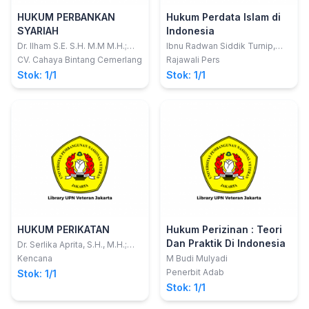
HUKUM PERBANKAN
Hukum Perdata Islam di
SYARIAH
Indonesia
Dr. Ilham S.E. S.H. M.M M.H.;
Ibnu Radwan Siddik Turnip,
Prof. Dr. H. Muslimin H. Kara
S.Ag., M.Ag.
CV. Cahaya Bintang Cemerlang
Rajawali Pers
M.Ag.
Stok: 1/1
Stok: 1/1
HUKUM PERIKATAN
Hukum Perizinan : Teori
Dan Praktik Di Indonesia
Dr. Serlika Aprita, S.H., M.H.;
Mona Wulandari, S.H., M.H.
Kencana
M Budi Mulyadi
Penerbit Adab
Stok: 1/1
Stok: 1/1