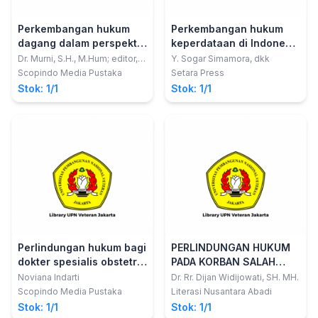
Perkembangan hukum
Perkembangan hukum
dagang dalam perspektif
keperdataan di Indonesia
globalisasi
: persembahan HUT ke-
Dr. Murni, S.H., M.Hum; editor,
Y. Sogar Simamora, dkk
Eny Swastuti, Uswatun
80 tahun Prof. Dr.
Scopindo Media Pustaka
Setara Press
Hasanah; Dr. Djulaeka, S.H.,
Mochammad Isnaeni,
Stok: 1/1
Stok: 1/1
M.Hum
S.H., M.S.
Perlindungan hukum bagi
PERLINDUNGAN HUKUM
dokter spesialis obstetri
PADA KORBAN SALAH
dan ginekologi sebagai
TANGKAP
Noviana Indarti
Dr. Rr. Dijan Widijowati, SH. MH.
pemberi pelimpahan
Scopindo Media Pustaka
Literasi Nusantara Abadi
wewenang tindakan
Stok: 1/1
Stok: 1/1