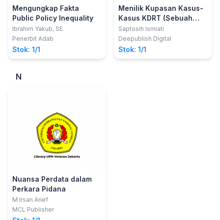
Mengungkap Fakta
Menilik Kupasan Kasus-
Public Policy Inequality
Kasus KDRT (Sebuah
Kajian Yuridis Sosiologis)
Ibrahim Yakub, SE.
Saptosih Ismiati
Penerbit Adab
Deepublish Digital
Stok: 1/1
Stok: 1/1
N
Nuansa Perdata dalam
Perkara Pidana
M Irsan Arief
MCL Publisher