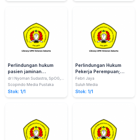
persalinan kepada bidan
di rumah sakit
Perlindungan hukum
Perlindungan Hukum
pasien jaminan
Pekerja Perempuan;
kesehatan nasional
Kajian Perbandingan
dr I Nyoman Sudastra, SpOG,
Febri Jaya
MH
mandiri
Hukum di Indonesia dan
Scopindo Media Pustaka
Suluh Media
Malaysia
Stok: 1/1
Stok: 1/1