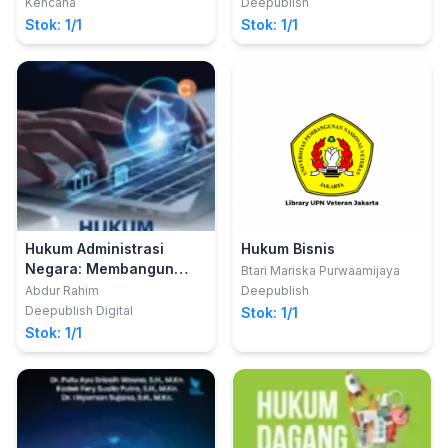
Penahanan di Indonesia
Kencana
Deepublish
Stok: 1/1
Stok: 1/1
Hukum Administrasi
Hukum Bisnis
Negara: Membangun
Btari Mariska Purwaamijaya
Kewenangan dan
Abdur Rahim
Deepublish
Keadilan dalam
Deepublish Digital
Stok: 1/1
Pemerintahan
Stok: 1/1