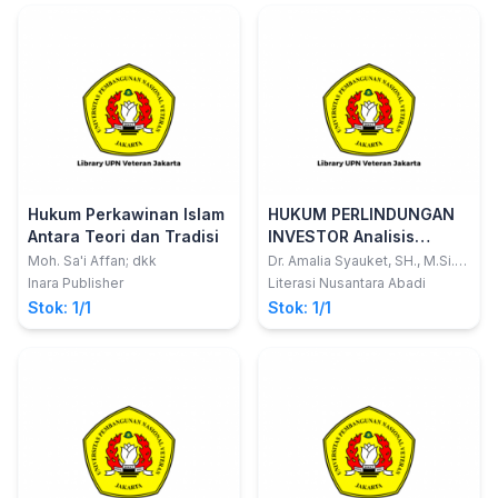
Hukum Perkawinan Islam
HUKUM PERLINDUNGAN
Antara Teori dan Tradisi
INVESTOR Analisis
Investasi Ilegal Binomo
Moh. Sa'i Affan; dkk
Dr. Amalia Syauket, SH., M.Si.
Dkk
Inara Publisher
Literasi Nusantara Abadi
Stok: 1/1
Stok: 1/1