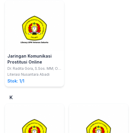
Jaringan Komunikasi
Prostitusi Online
Dr. Radita Gora, S.Sos. MM; Oni
Tarsani, S.Sos.I, M.Ikom
Literasi Nusantara Abadi
Stok: 1/1
K