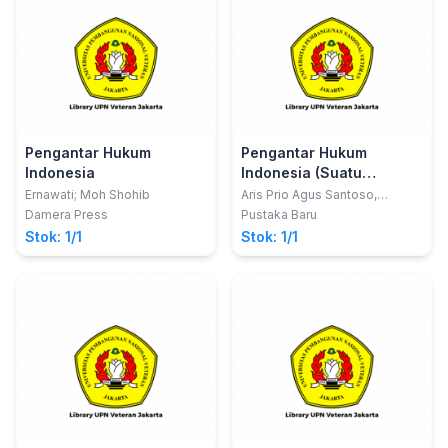
Pengantar Hukum
Pengantar Hukum
Indonesia
Indonesia (Suatu
Interpretasi Dasar)
Ernawati; Moh Shohib
Aris Prio Agus Santoso,
SH.,MH.; Sukendar,
Damera Press
Pustaka Baru
SH.,MH.Kes.
Stok: 1/1
Stok: 1/1