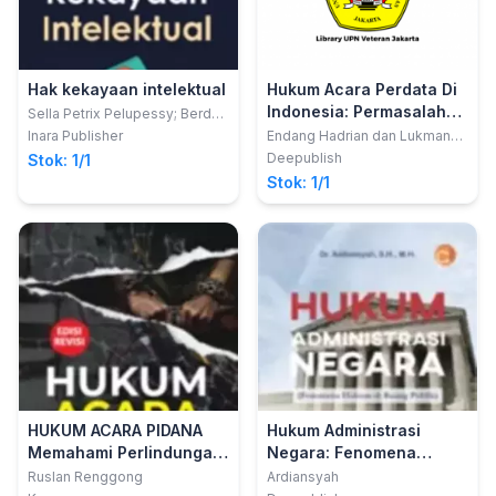
Hak kekayaan intelektual
Hukum Acara Perdata Di
Indonesia: Permasalahan
Sella Petrix Pelupessy; Berd
Elkiopas Pelupessy
Eksekusi Dan Mediasi
Inara Publisher
Endang Hadrian dan Lukman
Hakim
Deepublish
Stok: 1/1
Stok: 1/1
HUKUM ACARA PIDANA
Hukum Administrasi
Memahami Perlindungan
Negara: Fenomena
HAM dalam Proses
Hukum di Ruang Publik
Ruslan Renggong
Ardiansyah