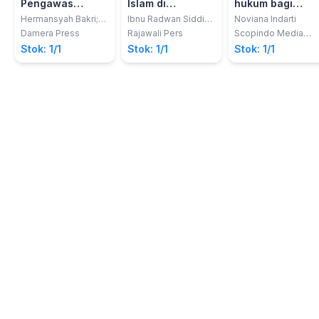
Pengawas
Islam di
hukum bagi
Perusahaan
Indonesia
dokter spesialis
Hermansyah Bakri;
Ibnu Radwan Siddik
Noviana Indarti
Kukuh Sudarmanto
Turnip, S.Ag., M.Ag.
Dalam Prespektif
obstetri dan
Damera Press
Rajawali Pers
Scopindo Media
Pustaka
Hukum Konstitusi
ginekologi
Stok: 1/1
Stok: 1/1
Stok: 1/1
sebagai pemberi
pelimpahan
wewenang
tindakan
persalinan
kepada bidan di
rumah sakit