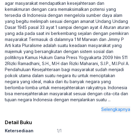
agar masyarakat mendapatkan kesejahteraan dan
kemakmuran dengan cara memaksimalkan potensi yang
tersedia di Indonesia dengan mengelola sumber daya alam
yang begitu melimpah sesuai dengan amanat Undang Undang
Dasar 1945 pasal 33 ayat 1 sampai dengan ayat 4 Aturan aturan
yang ada pada saat ini berkembang sejalan dengan pemikiran
masyarakat Termasuk di dalamnya 1 M Marwan dan Jimmy P
Arti kata Pluralisme adalah suatu keadaan masyarakat yang
majemuk yang bersangkutan dengan sistem sosial dan
politiknya Kamus Hukum Gama Press Yogyakarta 2009 hlm 511
2Rizki Ramadhani, S.H., M.H dan Rizki Maharani, S.I.P., M.I.Pol A.
Pendahuluan Kesejahteraan bagi masyarakat sudah menjadi
pokok utama dalam suatu negara itu untuk menciptakan
negara yang ideal, maka dari itu banyak negara yang
berlomba-lomba untuk mensejahterakan rakyatnya. Indonesia
bisa mensejahterakan masyarakat sesuai dengan cita-cita dan
tujuan negara Indonesia dengan menjalankan suatu
...
Selengkapnya
Detail Buku
Ketersediaan
1/1