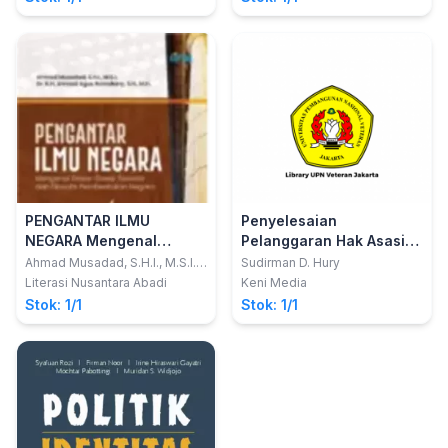
PENGANTAR ILMU
Penyelesaian
NEGARA Mengenal
Pelanggaran Hak Asasi
Dasar-Dasar Teoretis
ManusiaYang Berat Non
Ahmad Musadad, S.H.I., M.S.I.
Sudirman D. Hury
Dr.; K.H. Ahmad Agus
dan Filosofis
Yudisial
Literasi Nusantara Abadi
Keni Media
Ramdlany, S.H., M.H.
Pembentukan Negara
Stok: 1/1
Stok: 1/1