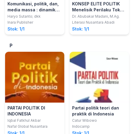
Komunikasi, politik, dan,
KONSEP ELITE POLITIK
media massa : dinamika
Menelisik Perilaku Tokoh
dan kompleksitas di era
Nahdlatul Ulama pada
Haryo Sutanto; dkk
Dr. Abubakar Madani, M.Ag.
digital
Pemilihan Kepala Daerah
Inara Publisher
Literasi Nusantara Abadi
Stok: 1/1
Stok: 1/1
P
PARTAI POLITIK DI
Partai politik teori dan
INDONESIA
praktik di Indonesia
Iqbal Fatkhul Akbar
Catur Wibowo
Nafal Global Nusantara
Indocamp
Stok: 1/1
Stok: 1/1