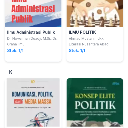
Ilmu Administrasi Publik
ILMU POLITIK
Dr. Noverman Duadji, M.Si.; Dr.
Ahmad Mustanir; dkk
Novita Tresiana, M.Si.; Dodi
Graha Ilmu
Literasi Nusantara Abadi
FaedlullohDr. Novita
Stok: 1/1
Stok: 1/1
TresianaDodi Faedlulloh,
S.Sos., M.Si.
K