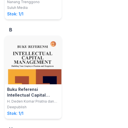
Terhadap Integrasi
Nanang Trenggono
Politik
Suluh Media
Stok: 1/1
B
Buku Referensi
Intellectual Capital
Management Building
H. Deden Komar Priatna dan
Nandan Limakrisna
Your Employee Passion
Deepublish
and Happiness
Stok: 1/1