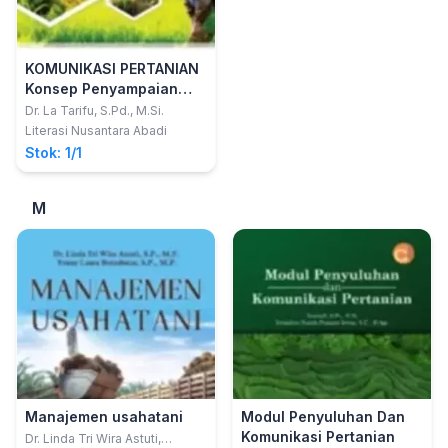
KOMUNIKASI PERTANIAN
Konsep Penyampaian
Pesan dan Penyuluhan
Dr. La Tarifu, S.Pd., M.Si.
Literasi Nusantara Abadi
Stok: 1/1
M
Manajemen usahatani
Modul Penyuluhan Dan
Komunikasi Pertanian
Dr. Linda Tri Wira Astuti,