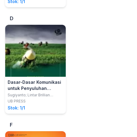
Stok: 1/1
D
Dasar-Dasar Komunikasi
untuk Penyuluhan
Pertanian
Sugiyanto; Lintar Brillian
Pintakami
UB PRESS
Stok: 1/1
F