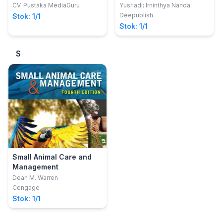
S.P.,MP.; Yenny Laura
CV. Pustaka MediaGuru
Yusriadi; Irninthya Nanda
Butarbutar, S.P.,M.P.
Pratami Irwan
Deepublish
Stok: 1/1
Stok: 1/1
S
Small Animal Care and
Management
Dean M. Warren
Cengage
Stok: 1/1