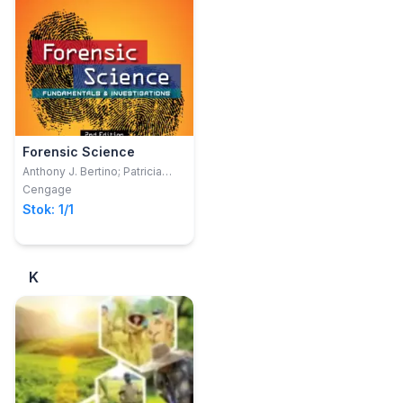
Forensic Science
Anthony J. Bertino; Patricia
Nolan Bertino
Cengage
Stok: 1/1
K