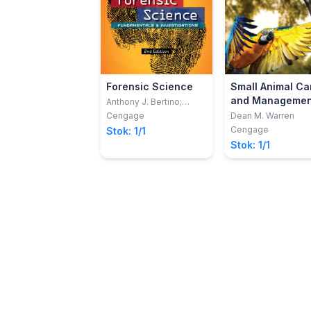
Forensic Science
Small Animal Ca
and Managemen
Anthony J. Bertino;
Patricia Nolan Bertino
Cengage
Dean M. Warren
Cengage
Stok: 1/1
Stok: 1/1