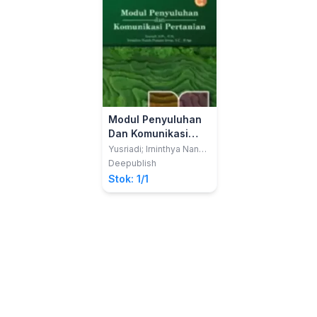
Modul Penyuluhan
Dan Komunikasi
Pertanian
Yusriadi; Irninthya Nanda
Pratami Irwan
Deepublish
Stok: 1/1