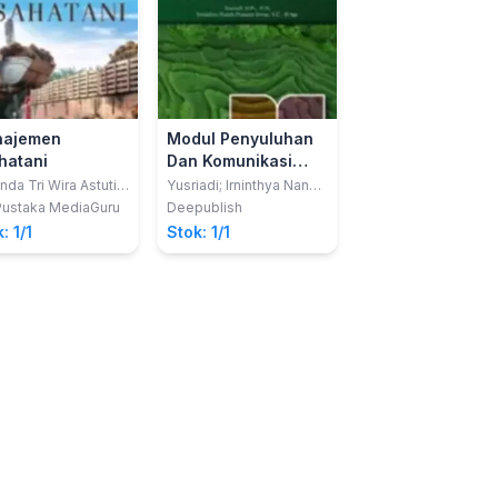
ajemen
Modul Penyuluhan
hatani
Dan Komunikasi
Pertanian
inda Tri Wira Astuti,
Yusriadi; Irninthya Nanda
,MP.; Yenny Laura
Pratami Irwan
Pustaka MediaGuru
Deepublish
butar, S.P.,M.P.
: 1/1
Stok: 1/1