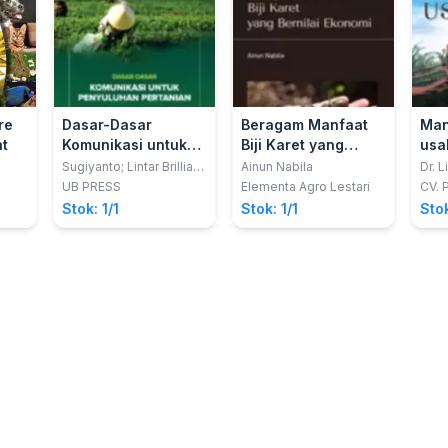
re
Dasar-Dasar
Beragam Manfaat
Man
t
Komunikasi untuk
Biji Karet yang
usa
Penyuluhan
Bernilai Ekonomi
Sugiyanto; Lintar Brillian
Ainun Nabila
Dr. L
Pintakami
S.P.
Pertanian
UB PRESS
Elementa Agro Lestari
CV. 
Butar
Stok: 1/1
Stok: 1/1
Stok