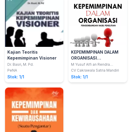
Kajian Teoritis
KEPEMIMPINAN DALAM
Kepemimpinan Visioner
ORGANISASI
PENGEMBANGAN HASIL
Dr. Basri, M. Pd.
M Yusuf Alfi an Rendra
Anggoro; Diki Budiman
PENELITIAN
PeNA
CV Cakrawala Satria Mandiri
Stok: 1/1
Stok: 1/1