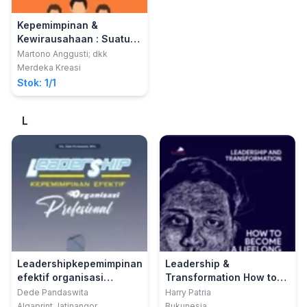
Kepemimpinan &
Kewirausahaan : Suatu
Pengantar
Martono Anggusti; dkk
Merdeka Kreasi
Stok: 1/1
L
Leadershipkepemimpinan
Leadership &
efektif organisasi
Transformation How to
profesional
Become a Lifelong
Dede Pandaswita
Harry Patria
Learner Amid Disruption
Alqaprint Jatinangor
Bukunesia