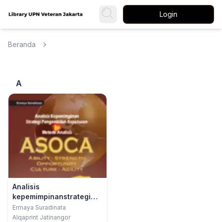
Login
Beranda
A
Analisis
kepemimpinanstrategi
pengambilan keputusan
Ermaya Suradinata
& metode analisis ASOCA
Alqaprint Jatinangor