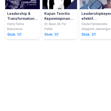
Leadership &
Kajian Teoritis
Leadershipkepe
Transformation
Kepemimpinan
efektif
How to Become a
Visioner
organisasi
Harry Patria
Dr. Basri, M. Pd.
Dede Pandaswita
Lifelong Learner
profesional
Bukunesia
PeNA
Alqaprint Jatinangor
Amid Disruption
Stok: 1/1
Stok: 1/1
Stok: 1/1