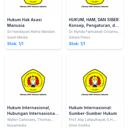
Hukum Hak Asasi
HUKUM, HAM, DAN SIBER:
Manusia
Konsep, Pengaturan, dan
Pelanggaran di Media
Sri Handayani Retna Wardani
Dr. Nynda Fatmawati Octarina,
S.H., M.H.
Sosial
Suluh Media
Setara Press
Stok: 1/1
Stok: 1/1
Hukum Internasional,
Hukum Internasional:
Hubungan Internasional
Sumber-Sumber Hukum
dan Kepatuhan:
Walter Carlsnaes, Thomas
Prof. Atip Latipulhayat, S.H.,
Risse, Beth A Simmons
LL.M., Ph.D
Handbook Hubungan
Nusamedia
Sinar Grafika