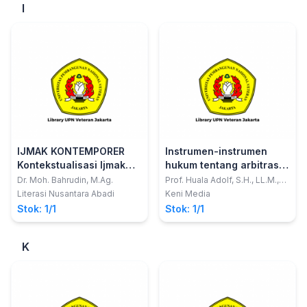
I
IJMAK KONTEMPORER
Instrumen-instrumen
Kontekstualisasi Ijmak
hukum tentang arbitrase
Dalam Legislasi Hukum
komersial di Indonesia
Dr. Moh. Bahrudin, M.Ag.
Prof. Huala Adolf, S.H., LL.M.,
Ph.D.
Islam Di Indonesia
Literasi Nusantara Abadi
Keni Media
Stok: 1/1
Stok: 1/1
K