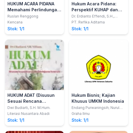
HUKUM ACARA PIDANA
Hukum Acara Pidana:
Memahami Perlindungan
Perspektif KUHAP dan
HAM dalam Proses
Peraturan Lainnya
Ruslan Renggong
Dr. Erdianto Effendi, S.H.,
M.Hum.
Penahanan di Indonesia
Kencana
PT. Refika Aditama
Stok: 1/1
Stok: 1/1
HUKUM ADAT (Disusun
Hukum Bisnis; Kajian
Sesuai Rencana
Khusus UMKM Indonesia
Pembelajaran Semester)
Dwi Budiarti, S.H. M.Hum.
Endang Purwaningsih; Nurul
Fajri Chikmawati; Muslikh
Literasi Nusantara Abadi
Graha Ilmu
Stok: 1/1
Stok: 1/1