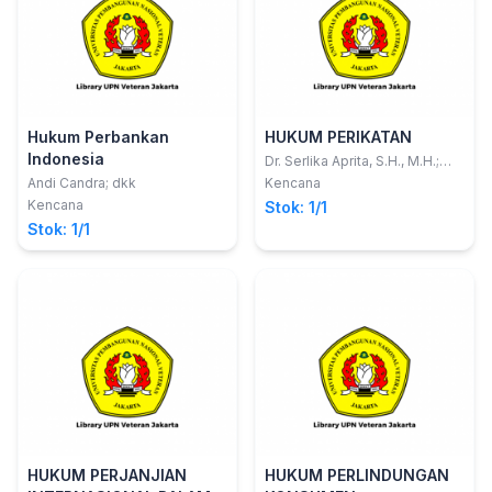
Hukum Perbankan
HUKUM PERIKATAN
Indonesia
Dr. Serlika Aprita, S.H., M.H.;
Mona Wulandari, S.H., M.H.
Andi Candra; dkk
Kencana
Kencana
Stok: 1/1
Stok: 1/1
HUKUM PERJANJIAN
HUKUM PERLINDUNGAN