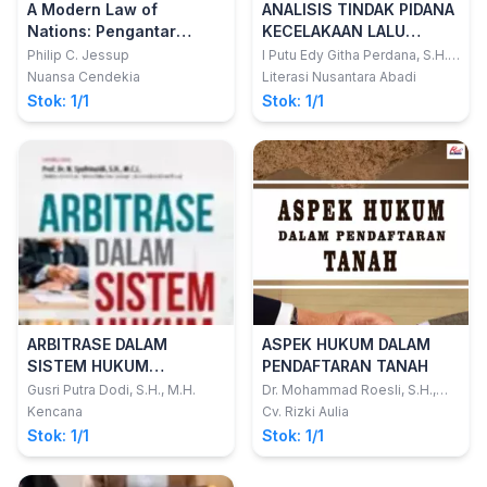
A Modern Law of
ANALISIS TINDAK PIDANA
Nations: Pengantar
KECELAKAAN LALU
Hukum Modern
LINTAS
Philip C. Jessup
I Putu Edy Githa Perdana, S.H.,
M.H.; Dr. Dwi Atmoko, S.H., M.H.
Antarbangsa
Nuansa Cendekia
Literasi Nusantara Abadi
Stok: 1/1
Stok: 1/1
ARBITRASE DALAM
ASPEK HUKUM DALAM
SISTEM HUKUM
PENDAFTARAN TANAH
INDONESIA
Gusri Putra Dodi, S.H., M.H.
Dr. Mohammad Roesli, S.H.,
M.Hum
Kencana
Cv. Rizki Aulia
Stok: 1/1
Stok: 1/1