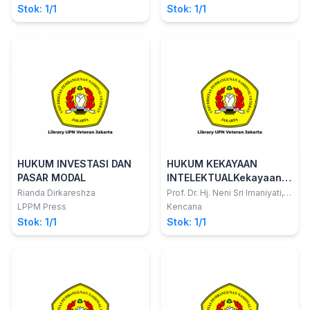
Internasional
Stok: 1/1
Stok: 1/1
HUKUM INVESTASI DAN
HUKUM KEKAYAAN
PASAR MODAL
INTELEKTUALKekayaan
Intelektual, Hak
Rianda Dirkareshza
Prof. Dr. Hj. Neni Sri Imaniyati,
S.H., M.H.; dkk
Kekayaan Intelektual,
LPPM Press
Kencana
Hak Cipta, Paten, dan
Stok: 1/1
Stok: 1/1
Merek