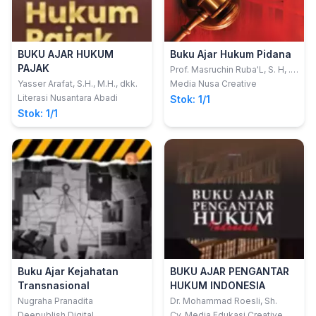
BUKU AJAR HUKUM
Buku Ajar Hukum Pidana
PAJAK
Prof. Masruchin Ruba'L, S. H, .
S; dkk
Yasser Arafat, S.H., M.H., dkk.
Media Nusa Creative
Literasi Nusantara Abadi
Stok: 1/1
Stok: 1/1
Buku Ajar Kejahatan
BUKU AJAR PENGANTAR
Transnasional
HUKUM INDONESIA
Nugraha Pranadita
Dr. Mohammad Roesli, Sh.
Deepublish Digital
Cv. Media Edukasi Creative