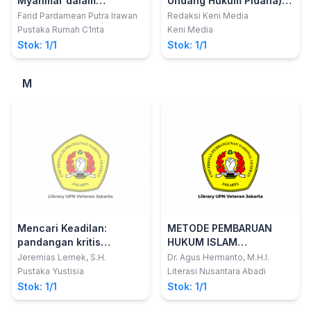
Myanmar dalam
Undang Hukum Pidana)
Perspektif Hukum
cetakan ke-2
Farid Pardamean Putra Irawan
Redaksi Keni Media
Internasional
Pustaka Rumah C1nta
Keni Media
Stok: 1/1
Stok: 1/1
M
Mencari Keadilan:
METODE PEMBARUAN
pandangan kritis
HUKUM ISLAM
terhadap penegakan
Pendekatan
Jeremias Lemek, S.H.
Dr. Agus Hermanto, M.H.I.
hukum di Indonesia
Interdisipliner
Pustaka Yustisia
Literasi Nusantara Abadi
Stok: 1/1
Stok: 1/1