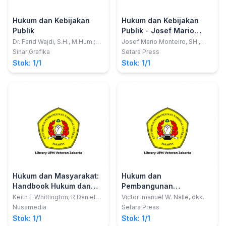
Hukum dan Kebijakan
Hukum dan Kebijakan
Publik
Publik - Josef Mario
Monteiro
Dr. Farid Wajdi, S.H., M.Hum.;
Josef Mario Monteiro, SH.,
Andryan, S.H., M.H.
S.I.P., M.H.
Sinar Grafika
Setara Press
Stok: 1/1
Stok: 1/1
Hukum dan Masyarakat:
Hukum dan
Handbook Hukum dan
Pembangunan
Politik
Berkelanjutan di
Keith E Whittington; R Daniel
Victor Imanuel W. Nalle, dkk.
Kelemen; Gregory A Caldeira
Indonesia
Nusamedia
Setara Press
Stok: 1/1
Stok: 1/1