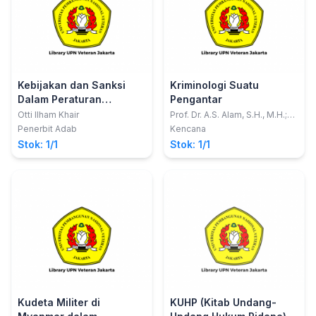
Kebijakan dan Sanksi
Kriminologi Suatu
Dalam Peraturan
Pengantar
Presiden Nomor 12 Tahun
Otti Ilham Khair
Prof. Dr. A.S. Alam, S.H., M.H.;
Dr. Amir Ilyas, S.H., M.H.
2021 Tentang Perubahan
Penerbit Adab
Kencana
Atas Peraturan Presiden
Stok: 1/1
Stok: 1/1
Nomor 16 Tahun 2018
Tentang Pengadaan
Barang/Jasa Pemerintah
Kudeta Militer di
KUHP (Kitab Undang-