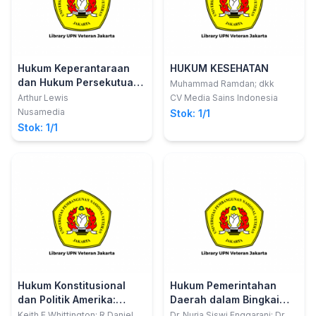
Hukum Keperantaraan
HUKUM KESEHATAN
dan Hukum Persekutuan
Muhammad Ramdan; dkk
Perdata
Arthur Lewis
CV Media Sains Indonesia
Nusamedia
Stok: 1/1
Stok: 1/1
Hukum Konstitusional
Hukum Pemerintahan
dan Politik Amerika:
Daerah dalam Bingkai
Handbook Hukum dan
Negara Kesatuan
Keith E Whittington; R Daniel
Dr. Nuria Siswi Enggarani; Dr.