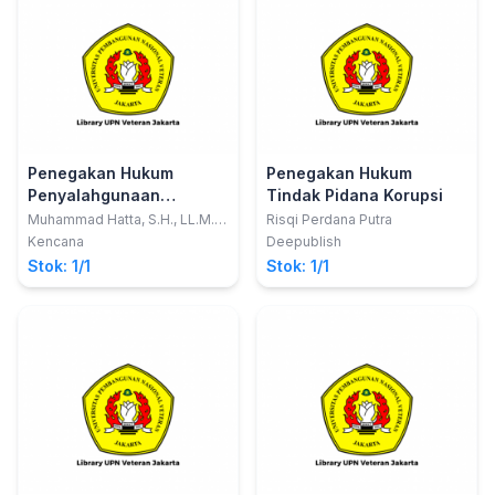
Penegakan Hukum
Penegakan Hukum
Penyalahgunaan
Tindak Pidana Korupsi
Narkoba di Indonesia
Muhammad Hatta, S.H., LL.M.,
Risqi Perdana Putra
Ph.D.
Kencana
Deepublish
Stok: 1/1
Stok: 1/1