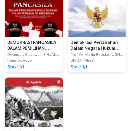
DEMOKRASI PANCASILA
Demokrasi Pertanahan
DALAM PEMILIHAN
Dalam Negara Hukum
KEPALA DAERAH CALON
Pancasila
Dwanda J Sisyawan, S.H., M.H.,
Prof. Dr. Martin Roestamy, SH.,
C.L.A.
MH.
TUNGGAL DI INDONESIA
Penerbit Adab
UNIDA PRESS
(Pelaksanaan Pemilihan
Stok: 1/1
Stok: 1/1
Kepala Daerah Calon
Tunggal Pasca Putusan
Mahkamah Konstitusi
Nomor 100/PUU-
XIII/2015)