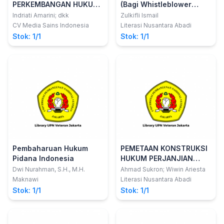
PERKEMBANGAN HUKUM
(Bagi Whistleblower
DI NEGARA KESATUAN
dalam Perkara Pidana)
Indriati Amarini; dkk
Zulkifli Ismail
REPUBLIK INDONESIA
CV Media Sains Indonesia
Literasi Nusantara Abadi
Stok: 1/1
Stok: 1/1
Pembaharuan Hukum
PEMETAAN KONSTRUKSI
Pidana Indonesia
HUKUM PERJANJIAN
ANTARA NASABAH BANK
Dwi Nurahman, S.H., M.H.
Ahmad Sukron; Wiwin Ariesta
KONVENSIONAL VS BANK
Maknawi
Literasi Nusantara Abadi
SYARI'AH
Stok: 1/1
Stok: 1/1