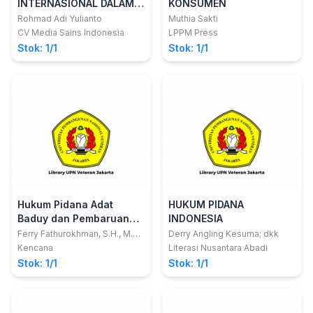
INTERNASIONAL DALAM
KONSUMEN
ISLAM
Rohmad Adi Yulianto
Muthia Sakti
CV Media Sains Indonesia
LPPM Press
Stok: 1/1
Stok: 1/1
Hukum Pidana Adat
HUKUM PIDANA
Baduy dan Pembaruan
INDONESIA
Hukum Pidana
Ferry Fathurokhman, S.H., M.H.,
Derry Angling Kesuma; dkk
Ph.D.
Kencana
Literasi Nusantara Abadi
Stok: 1/1
Stok: 1/1