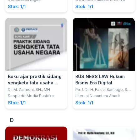
Stok: 1/1
Stok: 1/1
Buku ajar praktik sidang
BUSINESS LAW Hukum
sengketa tata usaha
Bisnis Era Digital
negara
Dr. M. Zamroni, SH., MH
Prof. Dr. H. Faisal Santiago, SH.,
MM.
Scopindo Media Pustaka
Literasi Nusantara Abadi
Stok: 1/1
Stok: 1/1
D