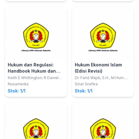
Hukum dan Regulasi:
Hukum Ekonomi Islam
Handbook Hukum dan
(Edisi Revisi)
Politik
Keith E Whittington; R Daniel
Dr. Farid Wajdi, S.H., M.Hum.
Kelemen; Gregory A Caldeira
dan Dr. Suhrawardi K. Lubis,
Nusamedia
Sinar Grafika
S.H., Sp.N., M.H.
Stok: 1/1
Stok: 1/1