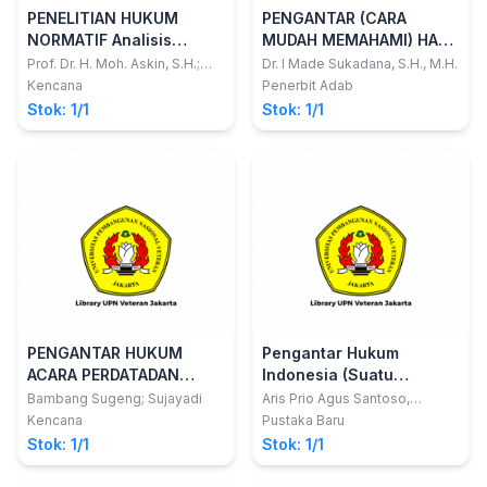
PENELITIAN HUKUM
PENGANTAR (CARA
NORMATIF Analisis
MUDAH MEMAHAMI) HAK
Putusan Hakim
CIPTA, PATEN, MEREK
Prof. Dr. H. Moh. Askin, S.H.;
Dr. I Made Sukadana, S.H., M.H.
Masidin, S.H., M.H.
DAN INDIKASI
Kencana
Penerbit Adab
GEOGRAFIS, RAHASIA
Stok: 1/1
Stok: 1/1
DAGANG, DESAIN
INDUSTRI, DESAIN TATA
LETAK SIRKUIT TERPADU
PENGANTAR HUKUM
Pengantar Hukum
ACARA PERDATADAN
Indonesia (Suatu
CONTOH DOKUMEN
Interpretasi Dasar)
Bambang Sugeng; Sujayadi
Aris Prio Agus Santoso,
SH.,MH.; Sukendar,
LITIGASI
Kencana
Pustaka Baru
SH.,MH.Kes.
Stok: 1/1
Stok: 1/1