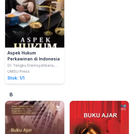
Aspek Hukum
Perkawinan di Indonesia
Dr. Tengku Erwinsyahbana,
S.H., M.Hum.; Tengku Rizq
UMSU Press
Frisky Syahbana, S.H.
Stok: 1/1
B