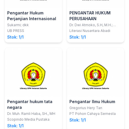
Pengantar Hukum
PENGANTAR HUKUM
Perjanjian Internasional
PERUSAHAAN
Sukarmi; dkk
Dr. Dwi Atmoko, S.H, M.H.;
Jantarda Mauli Hutagalung,
UB PRESS
Literasi Nusantara Abadi
S.H., SPd.I , M.H.
Stok: 1/1
Stok: 1/1
Pengantar hukum tata
Pengantar Ilmu Hukum
negara
Gregorius Hery Tan
Dr. Muh. Ramli Haba, SH., MH
PT Pohon Cahaya Semesta
Scopindo Media Pustaka
Stok: 1/1
Stok: 1/1