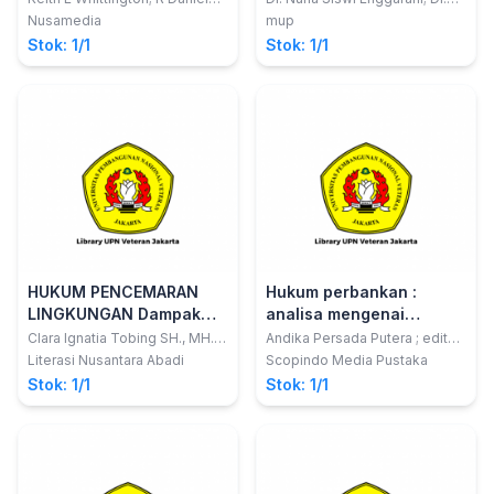
Kelemen; Gregory A Caldeira
Arief Budiono, S.H., M.H.;
Politik
Nusamedia
mup
Achmad Miftah Farid, S.H., M.H.
Stok: 1/1
Stok: 1/1
HUKUM PENCEMARAN
Hukum perbankan :
LINGKUNGAN Dampak
analisa mengenai
Larangan Impor Limbah
perjanjian kredit dan
Clara Ignatia Tobing SH., MH.;
Andika Persada Putera ; editor,
Indra Lorenly Nainggolan SH.,
Mohammad Zamroni
Tiongkok
keterkaitannya dengan
Literasi Nusantara Abadi
Scopindo Media Pustaka
MH.; Mareta Della Swastika
batalnya perkawinan
Stok: 1/1
Stok: 1/1
Putri SH..
debitur serta alternatif
penyelesaiannya