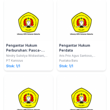
Pengantar Hukum
Pengantar Hukum
Perburuhan: Pasca-
Perdata
Undang-Undang Cipta
Nindry Sulistya Widiastiani,
Aris Prio Agus Santoso,
S.H., M.H.
SH.,MH.; Widi Nugrahaningsih,
Kerja
PT Kanisius
Pustaka Baru
SH., MH.; Rezi, SH.,MH.
Stok: 1/1
Stok: 1/1