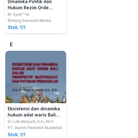
Dinamika Politik dan
Hukum Rezim Orde
Barudan Transisi
M. Syafi''''ie
Demokrasi
Bintang Semesta Media
Stok: 1/1
E
Eksistensi dan dinamika
hukum adat waris Bali
dalam perspektif
Dr. Lilik Mulyadi, S.H., M.H.
masyarakat dan putusan
PT. Alumni Penerbit Akademik
pengadilan
Stok: 1/1