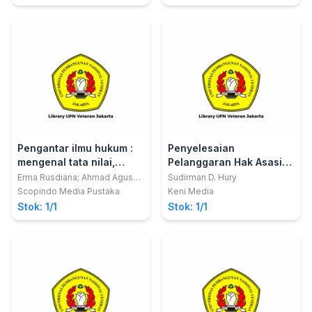
Pengantar ilmu hukum :
Penyelesaian
mengenal tata nilai,
Pelanggaran Hak Asasi
norma dan falsafah
ManusiaYang Berat Non
Erma Rusdiana; Ahmad Agus
Sudirman D. Hury
Ramdlany
dasar pembentukan ilmu
Yudisial
Scopindo Media Pustaka
Keni Media
hukum
Stok: 1/1
Stok: 1/1