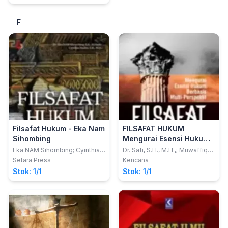
F
Filsafat Hukum - Eka Nam
FILSAFAT HUKUM
Sihombing
Mengurai Esensi Hukum
Berbasis Multi-Perspektif
Eka NAM Sihombing; Cyinthia
Dr. Safi, S.H., M.H.,; Muwaffiq
Hadita
Jufri, S.H., M.H; Ansori, S.H.,
Setara Press
Kencana
M.H.
Stok: 1/1
Stok: 1/1