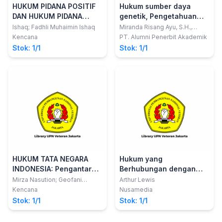
HUKUM PIDANA POSITIF
Hukum sumber daya
DAN HUKUM PIDANA
genetik, Pengetahuan
ISLAM
tradisional dan ekspresi
Ishaq; Fadhli Muhaimin Ishaq
Miranda Risang Ayu, S.H.,
LL.M., Ph.D.; Harry Alexander,
budaya tradisional di
Kencana
PT. Alumni Penerbit Akademik
S.H., M.H., LL.M.; Wina
Indonesia
Stok: 1/1
Stok: 1/1
Puspitasari, S.H.
HUKUM TATA NEGARA
Hukum yang
INDONESIA: Pengantar
Berhubungan dengan
Dasar
Penjualan Barang dan
Mirza Nasution; Geofani
Arthur Lewis
Milthree Saragih
Pengalihan Hak Milik
Kencana
Nusamedia
atas Barang
Stok: 1/1
Stok: 1/1