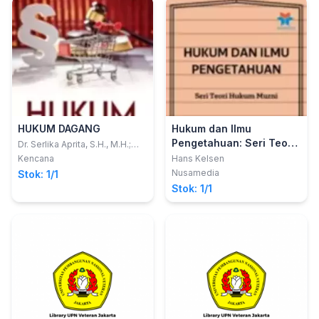
HUKUM DAGANG
Hukum dan Ilmu
Pengetahuan: Seri Teori
Dr. Serlika Aprita, S.H., M.H.;
Atika Ismail, S.H., M.H.
Hukum Murni
Kencana
Hans Kelsen
Nusamedia
Stok: 1/1
Stok: 1/1