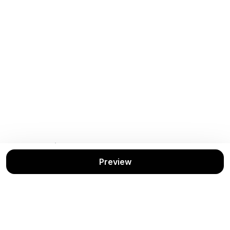
Buku Terkait
Lihat Semua
Preview