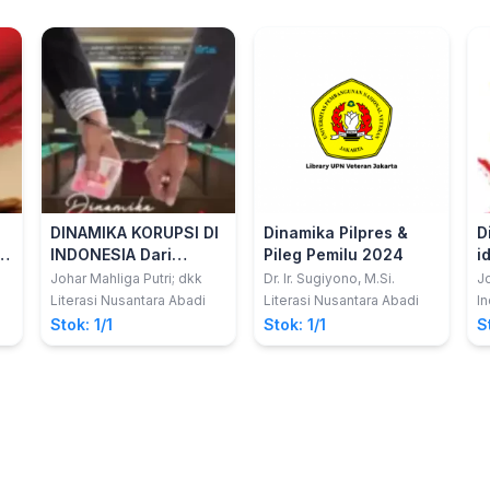
DINAMIKA KORUPSI DI
Dinamika Pilpres &
D
INDONESIA Dari
Pileg Pemilu 2024
i
Money Politik Sampai
Johar Mahliga Putri; dkk
Dr. lr. Sugiyono, M.Si.
J
Korupsi Dana Desa
Literasi Nusantara Abadi
Literasi Nusantara Abadi
I
Stok: 1/1
Stok: 1/1
S