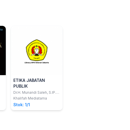
ETIKA JABATAN
PUBLIK
Dr.H. Munandi Saleh, S.IP.,
M.Si.; Dr. Drs. H. Erry
Khalifah Mediatama
Sunarya, M.Si.
Stok: 1/1