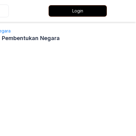
Login
egara
is Pembentukan Negara