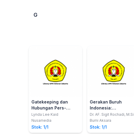
G
Gatekeeping dan
Gerakan Buruh
Hubungan Pers-
Indonesia:
Pemerintah:
Perlawanan Dan
Lynda Lee Kaid
Dr. AF. Sigit Rochadi, M.Si
Handbook Penelitian
Fragmentasi
Nusamedia
Bumi Aksara
Komunikasi Politik
Stok: 1/1
Stok: 1/1