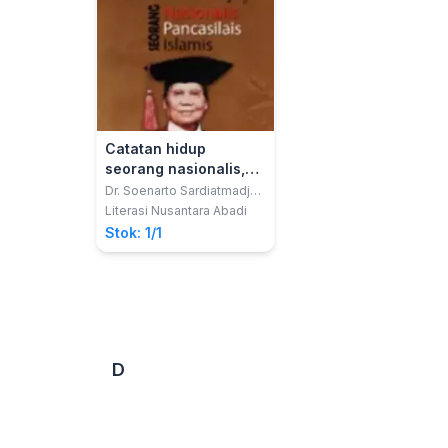
Catatan hidup
seorang nasionalis,
Pancasilais, Islamis :
Dr. Soenarto Sardiatmadja,
MBA., MM.
sebuah jihat sejati
Literasi Nusantara Abadi
untuk mencintai
Stok: 1/1
sesama, agama,
bangsa, negara, dan
keluarga
D