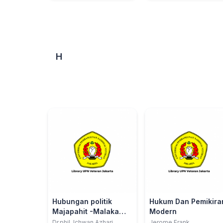
H
Hubungan politik
Hukum Dan Pemikira
Majapahit -Malaka
Modern
dalam teks teks
Dr.phil. Ichwan Azhari
Jerome Frank