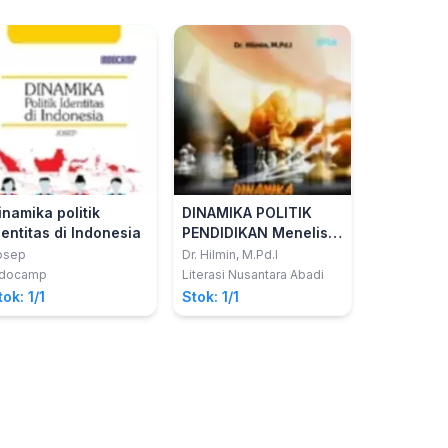
inamika politik
DINAMIKA POLITIK
dentitas di Indonesia
PENDIDIKAN Menelisik
Kebijakan Publik
osep
Dr. Hilmin, M.Pd.I
Program Sekolah
ndocamp
Literasi Nusantara Abadi
Gratis
tok: 1/1
Stok: 1/1