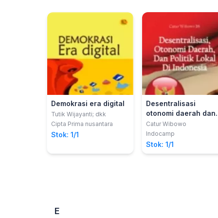
Demokrasi era digital
Desentralisasi
otonomi daerah dan
Tutik Wijayanti; dkk
politik lokal di
Cipta Prima nusantara
Catur Wibowo
Indonesia
Indocamp
Stok: 1/1
Stok: 1/1
E