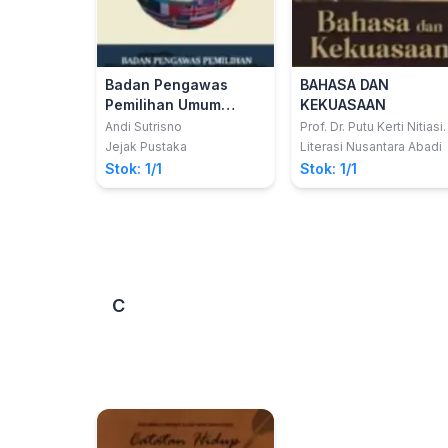
Badan Pengawas
BAHASA DAN
Pemilihan Umum
KEKUASAAN
Republik Indonesia
Andi Sutrisno
Prof. Dr. Putu Kerti Nitiasih
MA.
dan Diplomasi
Jejak Pustaka
Literasi Nusantara Abadi
Peradilan Pemilu:
Stok: 1/1
Stok: 1/1
Kepemimpinan di
Global Network on
Electoral Justice
C