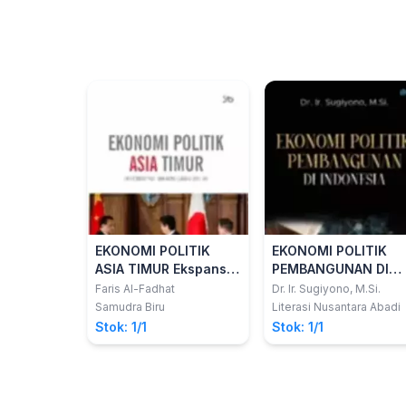
EKONOMI POLITIK
EKONOMI POLITIK
ASIA TIMUR Ekspansi
PEMBANGUNAN DI
Kapital dan Kontestasi
INDONESIA
Faris Al-Fadhat
Dr. Ir. Sugiyono, M.Si.
Geopolitik
Samudra Biru
Literasi Nusantara Abadi
Stok: 1/1
Stok: 1/1