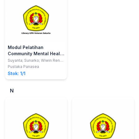
Modul Pelatihan
Community Mental Health
Nursing
Suyanta; Sunarko; Wiwin Reny
Rahmawati; Moh. Hanafi.
Pustaka Panasea
Hanafi
Stok: 1/1
N