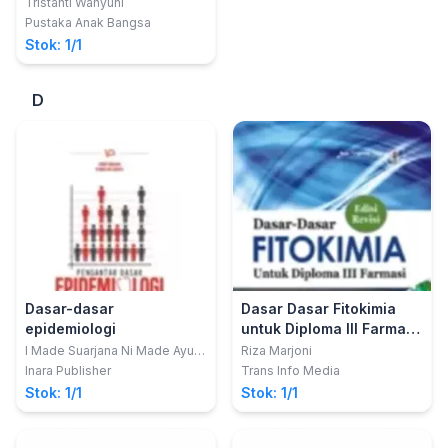
Ketahui tentang Corona
Tristanti Wahyuni
Virus
Pustaka Anak Bangsa
Stok: 1/1
D
Dasar-dasar
Dasar Dasar Fitokimia
epidemiologi
untuk Diploma III Farmasi
edisi revisi 2024
I Made Suarjana Ni Made Ayu
Riza Marjoni
Suastiti
Inara Publisher
Trans Info Media
Stok: 1/1
Stok: 1/1