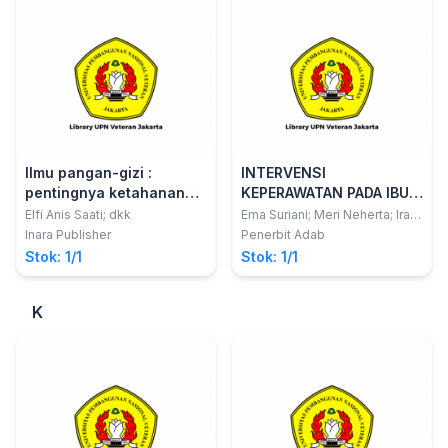
Ilmu pangan-gizi :
INTERVENSI
pentingnya ketahanan
KEPERAWATAN PADA IBU
pangan keluarga, potensi
ANAK USIA TODDLER
Elfi Anis Saati; dkk
Ema Suriani; Meri Neherta; Ira
Mulya Sari
pigmen dalam
(PADA SAAT BENCANA)
Inara Publisher
Penerbit Adab
mendukung pangan
Stok: 1/1
Stok: 1/1
sehat
K