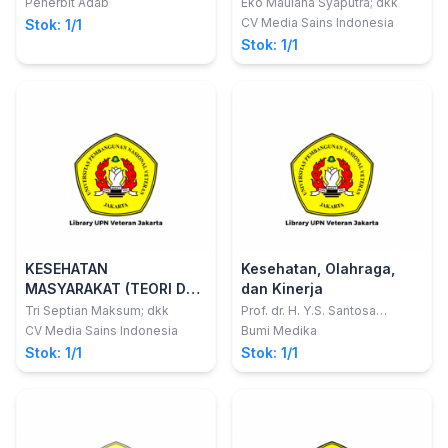
DAN KEPULAUAN
Penerbit Adab
Eko Maulana Syaputra; dkk
CV Media Sains Indonesia
Stok: 1/1
Stok: 1/1
KESEHATAN
Kesehatan, Olahraga,
MASYARAKAT (TEORI DAN
dan Kinerja
PENERAPAN)
Tri Septian Maksum; dkk
Prof. dr. H. Y.S. Santosa
Giriwijoyo; dkk
CV Media Sains Indonesia
Bumi Medika
Stok: 1/1
Stok: 1/1