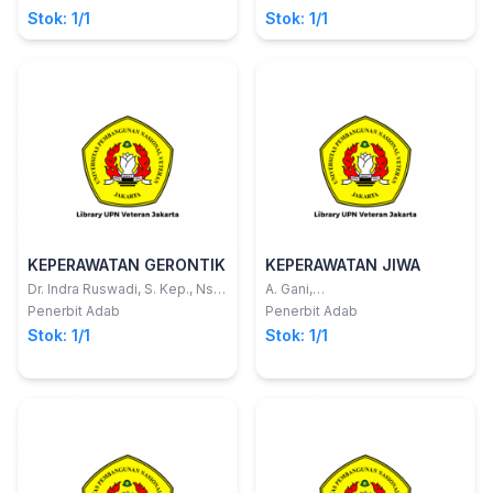
MAHASISWA DI ERA
Stok: 1/1
Stok: 1/1
DIGITAL
KEPERAWATAN GERONTIK
KEPERAWATAN JIWA
Dr. Indra Ruswadi, S. Kep., Ns.,
A. Gani,
M.PH; Evi Supriatun, S.Kep.,
SPd.,SKM.,S.Kep.,M.Kes.; dkk
Penerbit Adab
Penerbit Adab
Ns., M.Kep.
Stok: 1/1
Stok: 1/1