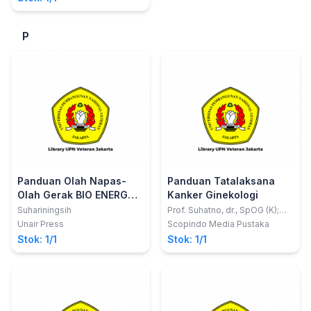
P
Panduan Olah Napas-
Panduan Tatalaksana
Olah Gerak BIO ENERGY
Kanker Ginekologi
POWER dalam Perspektif
Suhariningsih
Prof. Suhatno, dr., SpOG (K);
dkk
Kesehatan Tradisional
Unair Press
Scopindo Media Pustaka
Stok: 1/1
Stok: 1/1