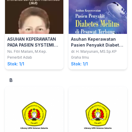
ASUHAN KEPERAWATAN
Asuhan Keperawatan
PADA PASIEN SYSTEMIC
Pasien Penyakit Diabetes
LUPUS ERYTHEMATOUS
Melitus di Pesawat
Ns. Fitri Mailani, M.Kep.
dr. H. Maryunani, MS.Sp.KP
(SLE)
Terbang
Penerbit Adab
Graha Ilmu
Stok: 1/1
Stok: 1/1
B