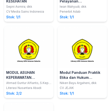
KESEHATAN
Pelayanan
KeperawatanIntegratif
Sepni Asmira; dkk
Iwan Wahyudi; dkk
Profesional (Inpro) Dalam
CV Media Sains Indonesia
Penerbit Adab
Gedung Puskesmas
Stok: 1/1
Stok: 1/1
MODUL ASUHAN
Modul Panduan Praktik
KEPERAWATAN
Etika dan Hukum
KESEHATAN JIWA
Kesehatan
Ahmad Guntur Alfianto, S.Kep.,
Niken Bayu Argaheni, dkk
Ners., M.Kep.; Miftakhul Ulfa,
Literasi Nusantara Abadi
CV JEJAK
S.Kep., Ners., M.Kep.
Stok: 2/2
Stok: 1/1