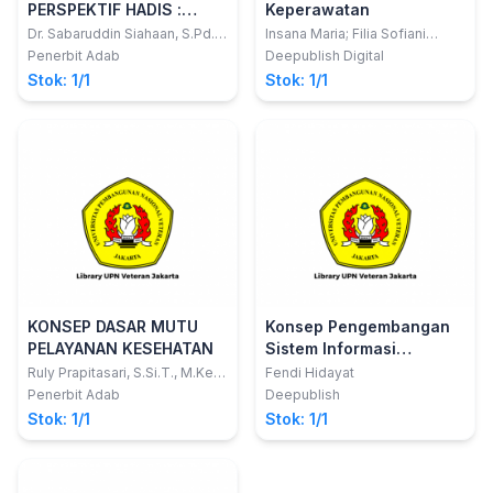
PERSPEKTIF HADIS :
Keperawatan
PELAYANAN MEDIS
Dr. Sabaruddin Siahaan, S.Pd.I.,
Insana Maria; Filia Sofiani
M.Sos.
Ikasari; Hj. Rusdiana
BERDASARKAN HADIS-
Penerbit Adab
Deepublish Digital
HADIS SAHIH AL-BUKHARI
Stok: 1/1
Stok: 1/1
DAN SAHIH MUSLIM
KONSEP DASAR MUTU
Konsep Pengembangan
PELAYANAN KESEHATAN
Sistem Informasi
Kesehatan
Ruly Prapitasari, S.Si.T., M.Kes,
Fendi Hidayat
Nurul Hidayatun Jalilah, S.Si.T.,
Penerbit Adab
Deepublish
M.Keb.
Stok: 1/1
Stok: 1/1