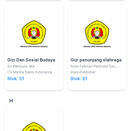
Gizi Dan Sosial Budaya
Gizi penunjang olahraga
Sri Wahyuni; dkk
Anita Febrian Permata Sari,
S.Gz., dkk
CV Media Sains Indonesia
Inara Publisher
Stok: 1/1
Stok: 1/1
H