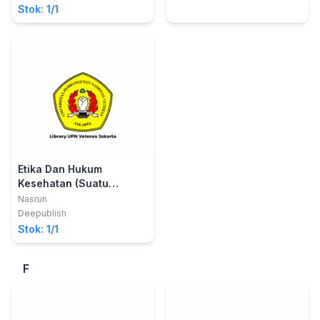
M.Kes., CWM.
Stok: 1/1
Etika Dan Hukum
Kesehatan (Suatu
Pendekatan Teori dalam
Nasrun
Berpraktik)
Deepublish
Stok: 1/1
F