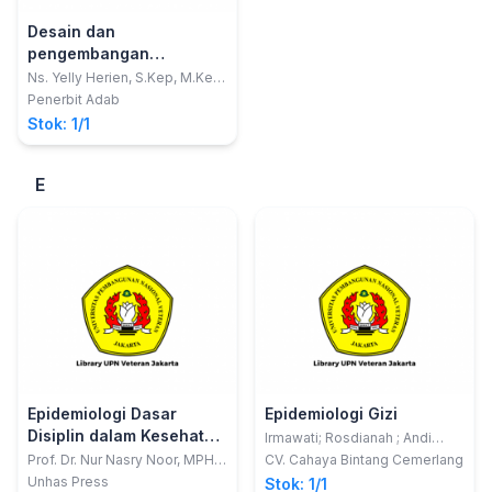
Desain dan
pengembangan
smartphone application
Ns. Yelly Herien, S.Kep, M.Kep;
Bayu Hadi Saputro, S.Si, M.Si
untuk praktikum
Penerbit Adab
keperawatan kesehatan
Stok: 1/1
reproduksi Internet Of
Things
E
Epidemiologi Dasar
Epidemiologi Gizi
Disiplin dalam Kesehatan
Irmawati; Rosdianah ; Andi
Baharuddin
Masyarakat
Prof. Dr. Nur Nasry Noor, MPH.;
CV. Cahaya Bintang Cemerlang
Prof. Dr. drg. A Arsunan Arsin,
Unhas Press
Stok: 1/1