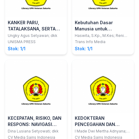
KANKER PARU,
Kebutuhan Dasar
TATALAKSANA, SERTA
Manusia untuk
EVALUASI RESPON TERAPI
Mahasiswa Keperawatan
Ungky Agus Setyawan; dkk
Haswita, S.Kp., M.Kes; Reni
Sulistyowati, S.ST., M.Kes
DENGAN RECIST 1.1 &
dan Kebidanan - Edisi
UNISMA PRESS
Trans Info Media
iRECIST
Revisi
Stok: 1/1
Stok: 1/1
KECEPATAN, RISIKO, DAN
KEDOKTERAN
RESPONS: NAVIGASI
PENCEGAHAN DAN
KESELAMATAN
KOMUNITAS
Dina Lusiana Setyowati; dkk
I Made Dwi Mertha Adnyana;
dkk
BERKENDARA BAGI
CV Media Sains Indonesia
CV Media Sains Indonesia