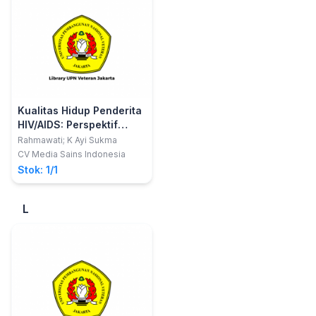
Kualitas Hidup Penderita
HIV/AIDS: Perspektif
Sosial dan Klinis
Rahmawati; K Ayi Sukma
CV Media Sains Indonesia
Stok: 1/1
L