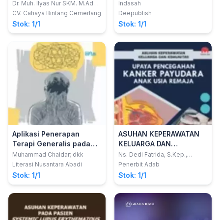
KESEHATAN
(AMDAL)
Dr. Muh. Ilyas Nur SKM. M.Adm.
Indasah
M.Kes.
CV. Cahaya Bintang Cemerlang
Deepublish
Stok: 1/1
Stok: 1/1
Aplikasi Penerapan
ASUHAN KEPERAWATAN
Terapi Generalis pada
KELUARGA DAN
Pasien Gangguan Jiwa
KOMUNITAS : UPAYA
Muhammad Chaidar; dkk
Ns. Dedi Fatrida, S.Kep.,
M.Kep.; dkk
PENCEGAHAN KANKER
Literasi Nusantara Abadi
Penerbit Adab
PAYUDARA ANAK USIA
Stok: 1/1
Stok: 1/1
REMAJA