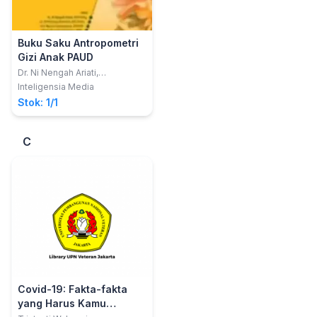
Buku Saku Antropometri
Gizi Anak PAUD
Dr. Ni Nengah Ariati,
SST.M.Erg.; dkk
Inteligensia Media
Stok: 1/1
C
Covid-19: Fakta-fakta
yang Harus Kamu