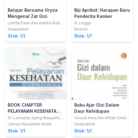
Belajar Bersama Oryza
Biji Aprikot: Harapan Baru
Mengenal Zat Gizi
Penderita Kanker
Luthfia Dewi dan Addina Rizky
H. Lingga
F.
Deepublish
Revive!
Stok: 1/1
Stok: 1/1
BOOK CHAPTER
Buku Ajar Gizi Dalam
PELAYANAN KESEHATAN
Daur Kehidupan
INTERPROFESIONAL
Dr. Lumastari Ajeng Wijayanti,
Choirul Anna Nur Afifah; Endah
S.Kp., M.Kes., Sp.Mat.; dkk
Tri Anomsari
Literasi Nusantara Abadi
Deepublish
Stok: 1/1
Stok: 1/1