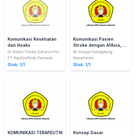
Komunikasi Kesehatan
Komunikasi Pasien
dan Hoaks
Stroke dengan AfAsia,
Depresi Paska Stroke
Dr. Kinkin Yuliaty Subarsa Putri,
M. Siregar Hutagalung
S.Sos., M.Si., CICS.; Dr. Wiratri
dan Tentang
PT RajaGrafindo Persada
Nusamedia
Anindhita, M.Sc.; Nada Arina
Hopelessness
Stok: 1/1
Stok: 1/1
Romli, M.I.Kom.
KOMUNIKASI TERAPEUTIK
Konsep Dasar