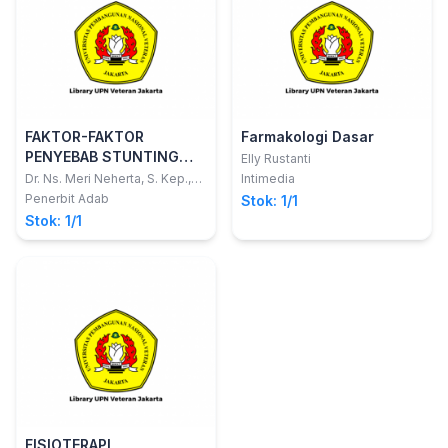
FAKTOR-FAKTOR
Farmakologi Dasar
PENYEBAB STUNTING
Elly Rustanti
PADA ANAK
Dr. Ns. Meri Neherta, S. Kep.,
Intimedia
M. Biomed.,; Dr. Deswita, S.Kp.,
Penerbit Adab
Stok: 1/1
M. Kep., Sp. Kep. An.,; dan Ns.
Stok: 1/1
Reky Marlani, S. Kep., M. Kep.
FISIOTERAPI