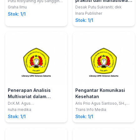
praktisi dan mahasiswa
Putu Ristyaning Ayu Sangging;
Nisa Karimah
kesehatan
Graha Ilmu
Desak Putu Sukraniti; dkk
Inara Publisher
Stok: 1/1
Stok: 1/1
Penerapan Analisis
Pengantar Komunikasi
Multivariat dalam
Kesehatan
Penelitian Kesehatan
Dr.K.M. Agus
Aris Prio Agus Santoso, SH.,
Riyanto,SKM.,M.Kes
MH.Kes.; Tatiana Siska
nuha medika
Trans Info Media
Wardani, S.Farm., M.Farm.
Stok: 1/1
Stok: 1/1