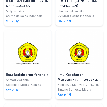
ILMU GIZI DAN DIET PADA
ILMU GIZI (KONSEP DAN
KEPERAWATAN
PENERAPAN)
Mulyanti; dkk
Khartini Kaluku; dkk
CV Media Sains Indonesia
CV Media Sains Indonesia
Stok: 1/1
Stok: 1/1
Ilmu kedokteran forensik
Ilmu Kesehatan
Masyarakat : Interseksi
Ahmad Yudianto
Teori & Aplikasi pada
Scopindo Media Pustaka
Najmah, S.KM., MPH., PhD.; dkk
Konteks Indonesia
Bintang Semesta Media
Stok: 1/1
Stok: 1/1