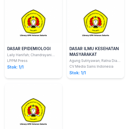
DASAR EPIDEMIOLOGI
DASAR ILMU KESEHATAN
MASYARAKAT
Laily Hanifah; Chandrayani
Simanjorang; Ulya Qoulan
LPPM Press
Agung Sutriyawan; Ratna Dian
Karima
Kurniawati; Suherdin
CV Media Sains Indonesia
Stok: 1/1
Stok: 1/1