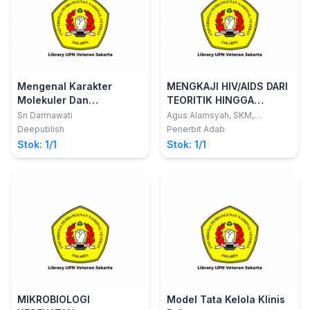
Mengenal Karakter
MENGKAJI HIV/AIDS DARI
Molekuler Dan
TEORITIK HINGGA
Imunogenesitas Flagella
PRAKTIK
Sri Darmawati
Agus Alamsyah, SKM,
M.Kes,dkk
Salmonella Typhi
Deepublish
Penerbit Adab
Penyebab Demam Tifoid
Stok: 1/1
Stok: 1/1
MIKROBIOLOGI
Model Tata Kelola Klinis