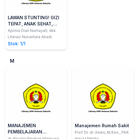
LAWAN STUNTING! GIZI
TEPAT, ANAK SEHAT,
INDONESIA HEBAT
Aprinia Dian Nurhayati; dkk
Literasi Nusantara Abadi
Stok: 1/1
M
MANAJEMEN
Manajemen Rumah Sakit
PEMBELAJARAN
Prof. Dr. dr. Anies, M.Kes., PKK.
KESEHATAN
dr. Prycilia Pingkan Mamuaja,
Arruzz Media