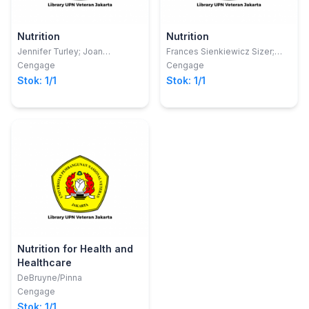
Nutrition
Nutrition
Jennifer Turley; Joan
Frances Sienkiewicz Sizer;
Thompson
Ellie Whitney
Cengage
Cengage
Stok: 1/1
Stok: 1/1
Nutrition for Health and
Healthcare
DeBruyne/Pinna
Cengage
Stok: 1/1