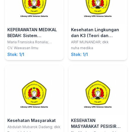
KEPERAWATAN MEDIKAL
Kesehatan Lingkungan
BEDAH: Sistem
dan K3 (Teori dan
Muskuloskeletal,
Aplikasi)
Maria Fransiska Ronalia;
ARIF MUNANDAR; dkk
Fransisca Debby Christine
Integumen, Persepsi
CV. Wawasan Ilmu
nuha medika
Fernandez
Sensori dan Persarafan
Stok: 1/1
Stok: 1/1
Kesehatan Masyarakat
KESEHATAN
MASYARAKAT PESISIR
Abdulah Mubarok Dadang; dkk