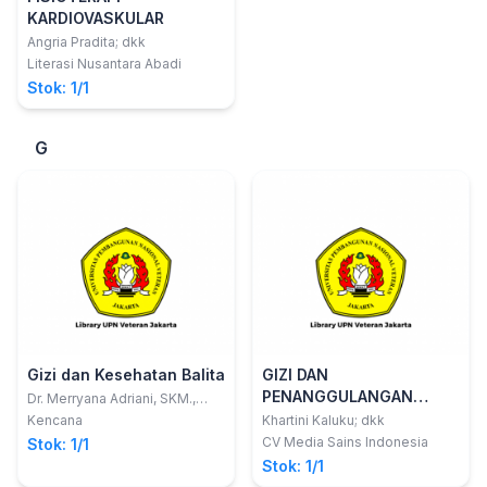
KARDIOVASKULAR
Angria Pradita; dkk
Literasi Nusantara Abadi
Stok: 1/1
G
Gizi dan Kesehatan Balita
GIZI DAN
PENANGGULANGAN
Dr. Merryana Adriani, SKM.,
M.Kes.; Prof. dr. Bambang
BENCANA
Kencana
Khartini Kaluku; dkk
Wirjatmadi, M.S., MCN., Ph.D.,
CV Media Sains Indonesia
Stok: 1/1
Sp.Sp.GK.
Stok: 1/1