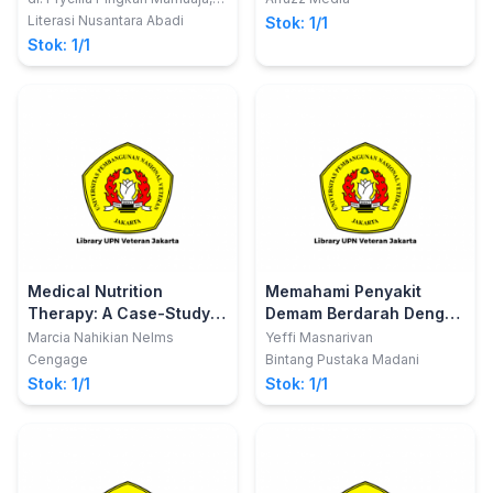
M.Kes.
Literasi Nusantara Abadi
Stok: 1/1
Stok: 1/1
Medical Nutrition
Memahami Penyakit
Therapy: A Case-Study
Demam Berdarah Dengue
Approach
Di Sumatera Barat
Marcia Nahikian Nelms
Yeffi Masnarivan
Cengage
Bintang Pustaka Madani
Stok: 1/1
Stok: 1/1