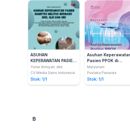
ASUHAN
Asuhan Keperawata
KEPERAWATAN PASIEN
Pasien PPOK di
DIABETES MELITUS
Pesawat Terbang
Yunie Armiyati; dkk
Maryunani
BERBASIS SDKI, SLKI
pada Transportasi
CV Media Sains Indonesia
Pustaka Panasea
DAN SIKI
Aeromedis
Stok: 1/1
Stok: 1/1
B