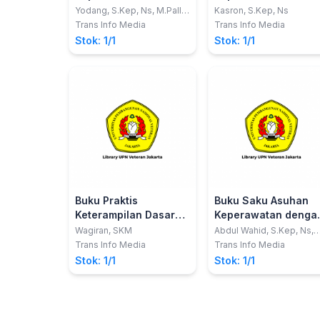
Berdasarkan
Kardiovaskuler
Yodang, S.Kep, Ns, M.Pall.
Kasron, S.Kep, Ns
Care
Kurikulum AIPNI 2015
Trans Info Media
Trans Info Media
Stok: 1/1
Stok: 1/1
Buku Praktis
Buku Saku Asuhan
Keterampilan Dasar
Keperawatan denga
untuk Mahasiswa
Gangguan Sistem
Wagiran, SKM
Abdul Wahid, S.Kep, Ns,
M.Kep
Keperawatan dan
Muskuloskeletal
Trans Info Media
Trans Info Media
Kebidanan
Stok: 1/1
Stok: 1/1