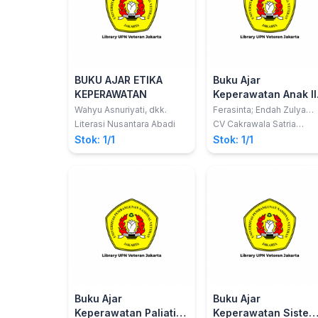
BUKU AJAR ETIKA
Buku Ajar
KEPERAWATAN
Keperawatan Anak II 
Dilengkapi Soal UK
Wahyu Asnuriyati, dkk.
Ferasinta; Endah Zulya
Dinata
Keperawatan Anak
Literasi Nusantara Abadi
CV Cakrawala Satria
Mandiri
Stok: 1/1
Stok: 1/1
Buku Ajar
Buku Ajar
Keperawatan Paliatif
Keperawatan Sistem