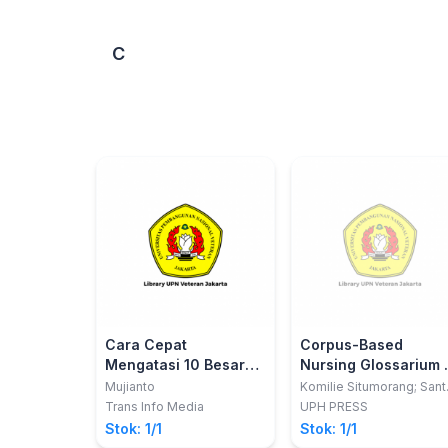
C
Cara Cepat
Corpus-Based
Mengatasi 10 Besar
Nursing Glossarium 
Kasus
Glosarium
Mujianto
Komilie Situmorang; Sant
Maya Pramusita; Hananto
Muskuloskeletal
Keperawatan
Trans Info Media
UPH PRESS
dalam Praktik
Berbasis Korpus
Stok: 1/1
Stok: 1/1
Fisioterapi