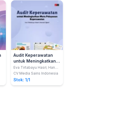
K
I
n
Audit Keperawatan
untuk Meningkatkan
Mutu Pelayanan
Eva Tirtabayu Hasri; Hanevi
Djasri
Keperawatan
CV Media Sains Indonesia
Stok: 1/1