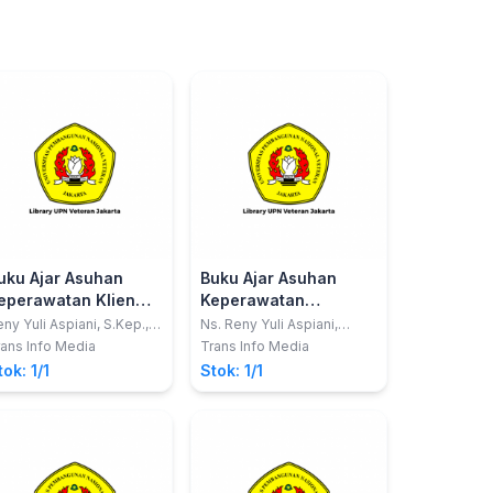
uku Ajar Asuhan
Buku Ajar Asuhan
eperawatan Klien
Keperawatan
engan Gangguan
Maternitas Aplikasi
ny Yuli Aspiani, S.Kep.,
Ns. Reny Yuli Aspiani,
., M.Pd.
S.Kep
istem Penglihatan
NANDA, NIC dan NOC
ans Info Media
Trans Info Media
plikasi Triple S
tok: 1/1
Stok: 1/1
SDKI, SLKI dan SIKI)
ilengkapi dengan
linical Pathway