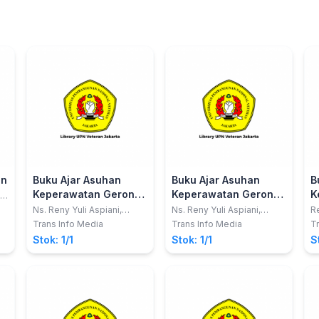
an
Buku Ajar Asuhan
Buku Ajar Asuhan
B
Keperawatan Gerontik
Keperawatan Gerontik
K
,
: Jilid 1 (Aplikasi
: Jilid 2 (Aplikasi
d
Ns. Reny Yuli Aspiani,
Ns. Reny Yuli Aspiani,
Re
S.Kep
S.Kep
Ns
NANDA, NIC dan NOC)
NANDA, NIC dan NOC)
S
Trans Info Media
Trans Info Media
Tr
A
Stok: 1/1
Stok: 1/1
S
(
D
C