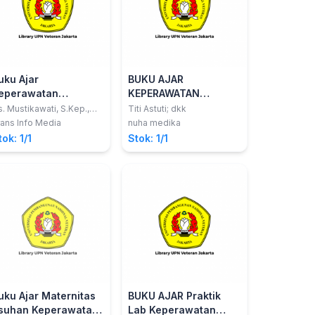
uku Ajar
BUKU AJAR
eperawatan
KEPERAWATAN
aternitas
MATERNITAS (Sesuai
. Mustikawati, S.Kep.,
Titi Astuti; dkk
.Kes.
RPS Pendidikan
ans Info Media
nuha medika
Sarjana Terapan)
tok: 1/1
Stok: 1/1
uku Ajar Maternitas
BUKU AJAR Praktik
suhan Keperawatan
Lab Keperawatan