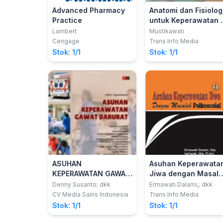
Advanced Pharmacy
Anatomi dan Fisiolog
Practice
untuk Keperawatan 
Ringkasan dan
Lambert
Mustikawati
Latihan Soal (Edisi 2
Cengage
Trans Info Media
Stok: 1/1
Stok: 1/1
ASUHAN
Asuhan Keperawata
KEPERAWATAN GAWAT
Jiwa dengan Masal
DARURAT
Psikososial
Denny Susanto; dkk
Ermawati Dalami,; dkk
CV Media Sains Indonesia
Trans Info Media
Stok: 1/1
Stok: 1/1