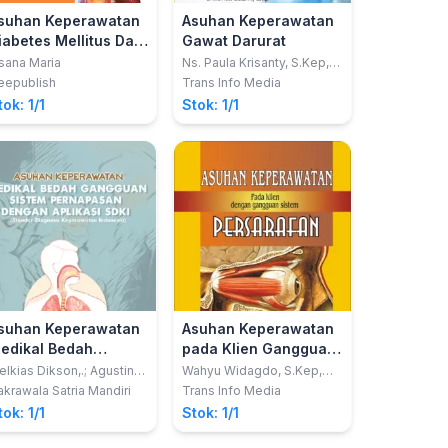
suhan Keperawatan
Asuhan Keperawatan
iabetes Mellitus Dan
Gawat Darurat
suhan Keperawatan
sana Maria
Ns. Paula Krisanty, S.Kep,
MA; dkk
troke
eepublish
Trans Info Media
tok: 1/1
Stok: 1/1
suhan Keperawatan
Asuhan Keperawatan
edikal Bedah
pada Klien Gangguan
angguan Sistem
Sistem Persarafan
lkias Dikson,.; Agustina
Wahyu Widagdo, S.Kep,
silia Wati Dua Wida
M.Kep, Sp.Kom; Toto
ernapasan dengan
krawala Satria Mandiri
Trans Info Media
Suharyanto, Ns, S.Kep; Ns.
likasi SDKI (Standar
tok: 1/1
Stok: 1/1
Ratna Aryani, S.Kep
iagnosa