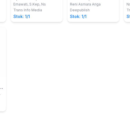
dalam Pemenuhan
A
Ernawati, S.Kep, Ns
Reni Asmara Ariga
Ns
S
Kebutuhan Dasar
Trans Info Media
Deepublish
Tr
Manusia
Stok: 1/1
Stok: 1/1
S
n