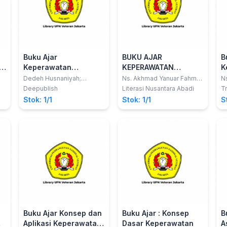
Buku Ajar
BUKU AJAR
B
:
Keperawatan
KEPERAWATAN
K
OM
Keluarga
KOMUNITAS
M
Dedeh Husnaniyah;
Ns. Akhmad Yanuar Fahmi
Ns
Riyanto; Kamsari
Pamungkas, M.Kep.; dkk
M
Deepublish
Literasi Nusantara Abadi
Tr
Stok: 1/1
Stok: 1/1
S
Buku Ajar Konsep dan
Buku Ajar : Konsep
B
Aplikasi Keperawatan
Dasar Keperawatan
A