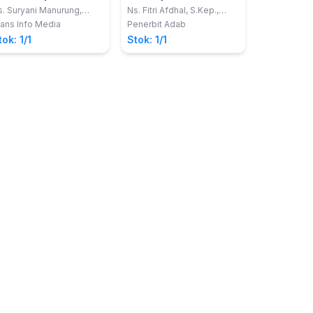
ntenatal
Komunitas II
. Suryani Manurung,
Ns. Fitri Afdhal, S.Kep.,
.Kep, M.Kep, Sp.Mat
M.Kep.; dkk
ans Info Media
Penerbit Adab
tok: 1/1
Stok: 1/1