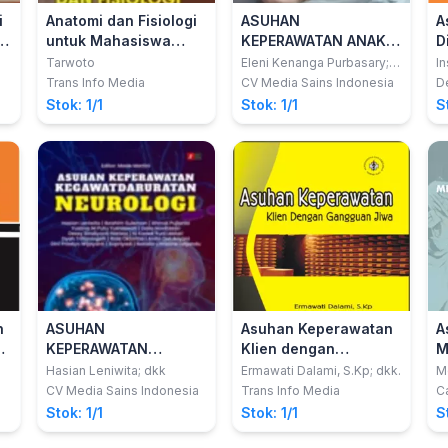
i
Anatomi dan Fisiologi
ASUHAN
A
-
untuk Mahasiswa
KEPERAWATAN ANAK
D
Keperawatan
BERBASIS SDKI, SIKI
A
Tarwoto
Eleni Kenanga Purbasary;
In
dkk
)
DAN SLKI
S
Trans Info Media
CV Media Sains Indonesia
D
Stok: 1/1
Stok: 1/1
S
n
ASUHAN
Asuhan Keperawatan
A
ah
KEPERAWATAN
Klien dengan
M
KEGAWATDARURATAN
Gangguan Jiwa
G
Hasian Leniwita; dkk
Ermawati Dalami, S.Kp; dkk.
Me
Si
NEUROLOGI
P
CV Media Sains Indonesia
Trans Info Media
Ca
Ap
Stok: 1/1
Stok: 1/1
S
D