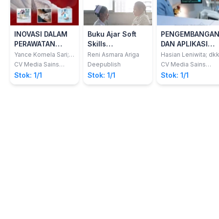
INOVASI DALAM
Buku Ajar Soft
PENGEMBANGA
PERAWATAN
Skills
DAN APLIKASI
LUKA KANKER
Keperawatan Di
KONSEP DASAR
Yance Komela Sari;
Reni Asmara Ariga
Hasian Leniwita; dk
dkk
Era Milenial 4.0
KEPERAWATAN
CV Media Sains
Deepublish
CV Media Sains
Indonesia
Indonesia
Stok: 1/1
Stok: 1/1
Stok: 1/1