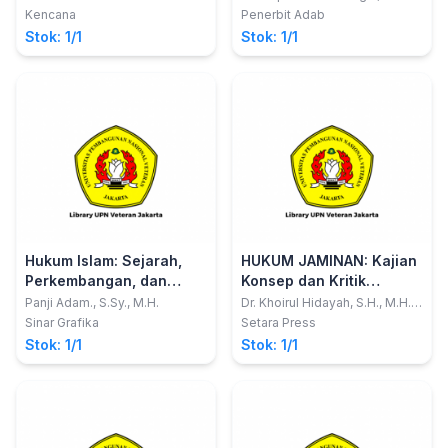
WARISAN DI SUMATERA
Kencana
Penerbit Adab
UTARA
Stok: 1/1
Stok: 1/1
Hukum Islam: Sejarah,
HUKUM JAMINAN: Kajian
Perkembangan, dan
Konsep dan Kritik
Implementasinya di
Pengaturan Jaminan di
Panji Adam., S.Sy., M.H.
Dr. Khoirul Hidayah, S.H., M.H.;
Dwi Fidhayanti, S.H.I., M.H.
Indonesia
Indonesia
Sinar Grafika
Setara Press
Stok: 1/1
Stok: 1/1