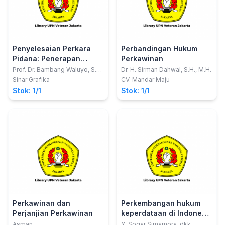
Penyelesaian Perkara
Perbandingan Hukum
Pidana: Penerapan
Perkawinan
Keadilan Restoratif dan
Prof. Dr. Bambang Waluyo, S.H.,
Dr. H. Sirman Dahwal, S.H., M.H.
M.H
Transformatif
Sinar Grafika
CV. Mandar Maju
Stok: 1/1
Stok: 1/1
Perkawinan dan
Perkembangan hukum
Perjanjian Perkawinan
keperdataan di Indonesia
: persembahan HUT ke-
Asman
Y. Sogar Simamora, dkk