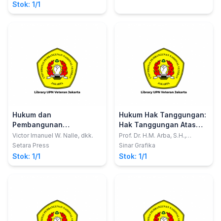
Stok: 1/1
Hukum dan
Hukum Hak Tanggungan:
Pembangunan
Hak Tanggungan Atas
Berkelanjutan di
Tanah dan Benda-Benda
Victor Imanuel W. Nalle, dkk.
Prof. Dr. H.M. Arba, S.H.,
M.Hum. dan Diman Ade
Indonesia
di Atasnya
Setara Press
Sinar Grafika
Mulada, S.H. M.H.
Stok: 1/1
Stok: 1/1