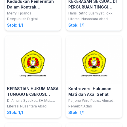
Kedudukan Pemerintah
KEKERASAN SEKSUAL DI
Dalam Kontrak
PERGURUAN TINGGI
Pengadaan Barang Dan
Dalam Perspektif Hukum
Merry Tjoanda
Haris Retno Susmiyati; dkk
Jasa
Deepublish Digital
Literasi Nusantara Abadi
Stok: 1/1
Stok: 1/1
KEPASTIAN HUKUM MASA
Kontroversi Hukuman
TUNGGU EKSEKUSI
Mati dan Akal Sehat
PIDANA MATI BAGI
Dr.Amalia Syauket, SH.Msi.;
Parjono Wiro Putro,; Ahmad
dkk
Ahid
BANDAR NARKOBA
Literasi Nusantara Abadi
Penerbit Adab
Stok: 1/1
Stok: 1/1