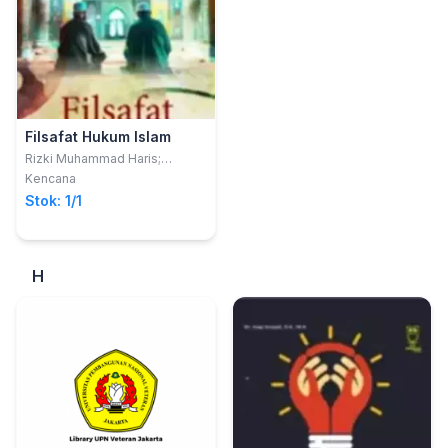
Filsafat Hukum Islam
Rizki Muhammad Haris;
Sudirman Suparmin
Kencana
Stok: 1/1
H