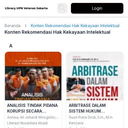
Login
Beranda
Konten Rekomendasi Hak Kekayaan Intelektual
Konten Rekomendasi Hak Kekayaan Intelektual
A
ANALISIS TINDAK PIDANA
ARBITRASE DALAM
KORUPSI SECARA
SISTEM HUKUM
CONCURCUS: TEORI &
INDONESIA
Annisa; Ali Johardi Wirogioto;
Gusri Putra Dodi, S.H., M.H.
Amalia Syauket
PRAKTIK
Literasi Nusantara Abadi
Kencana