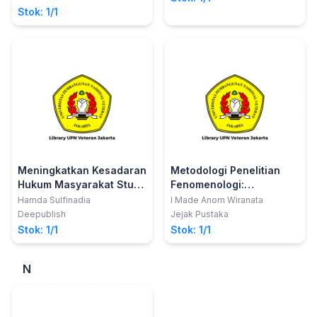
Stok: 1/1
Meningkatkan Kesadaran
Metodologi Penelitian
Hukum Masyarakat Studi
Fenomenologi:
Atas Pelanggaran
Pendekatan Hussalian
Hamda Sulfinadia
I Made Anom Wiranata
Peraturan Perundang-
dan Heideggerian
Deepublish
Jejak Pustaka
Undangan Tentang
Stok: 1/1
Stok: 1/1
Perkawinan
N