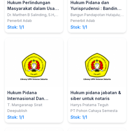
Hukum Perlindungan
Hukum Pidana dan
Masyarakat dalam Usaha
Yurisprudensi : Banding
Pertambangan Sumber
dan Kasasi atas Putusan
Dr. Marthen B Salinding, S.H,
Bangun Pandapotan Hutajulu;
M.H.
Cynthia Christine Hutagalung
Daya Alam Mineral dan
Bebas
Penerbit Adab
Penerbit Adab
Batubara
Stok: 1/1
Stok: 1/1
Hukum Pidana
Hukum pidana jabatan &
Internasional Dan
siber untuk notaris
Perkembangannya
T. Mangaranap Sirait
Harrys Pratama Teguh
Deepublish
PT Pohon Cahaya Semesta
Stok: 1/1
Stok: 1/1