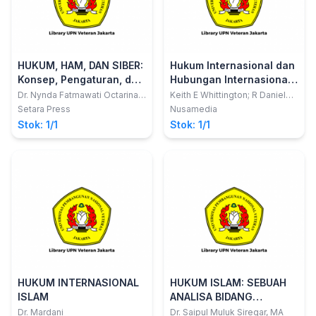
HUKUM, HAM, DAN SIBER:
Hukum Internasional dan
Konsep, Pengaturan, dan
Hubungan Internasional:
Pelanggaran di Media
Handbook Hukum dan
Dr. Nynda Fatmawati Octarina,
Keith E Whittington; R Daniel
S.H., M.H.
Kelemen; Gregory A Caldeira
Sosial
Politik
Setara Press
Nusamedia
Stok: 1/1
Stok: 1/1
HUKUM INTERNASIONAL
HUKUM ISLAM: SEBUAH
ISLAM
ANALISA BIDANG
PERKAWINAN DAN
Dr. Mardani
Dr. Saipul Muluk Siregar, MA