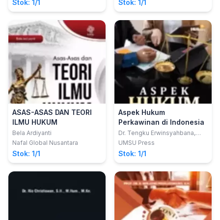
Stok: 1/1
Stok: 1/1
ASAS-ASAS DAN TEORI
Aspek Hukum
ILMU HUKUM
Perkawinan di Indonesia
Bela Ardiyanti
Dr. Tengku Erwinsyahbana,
S.H., M.Hum.; Tengku Rizq
Nafal Global Nusantara
UMSU Press
Frisky Syahbana, S.H.
Stok: 1/1
Stok: 1/1