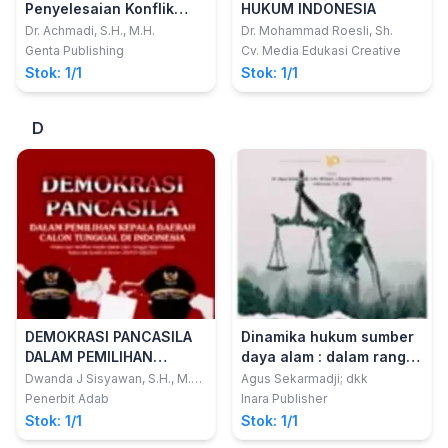
Penyelesaian Konflik
HUKUM INDONESIA
Tanah Adat Masyarakat
Dr. Achmadi, S.H., M.H.
Dr. Mohammad Roesli, Sh.
Dayak Tomun
Genta Publishing
Cv. Media Edukasi Creative
Stok: 1/1
Stok: 1/1
D
DEMOKRASI PANCASILA
Dinamika hukum sumber
DALAM PEMILIHAN
daya alam : dalam rangka
KEPALA DAERAH CALON
mengenang guru kami,
Dwanda J Sisyawan, S.H., M.H.,
Agus Sekarmadji; dkk
C.L.A.
TUNGGAL DI INDONESIA
Prof. Dr. Eman Ramelan,
Penerbit Adab
Inara Publisher
(Pelaksanaan Pemilihan
S.H., M.S.
Stok: 1/1
Stok: 1/1
Kepala Daerah Calon