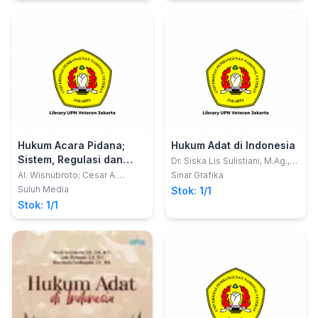
Hukum Acara Pidana;
Hukum Adat di Indonesia
Sistem, Regulasi dan
Dr. Siska Lis Sulistiani, M.Ag.,
M.E.Sy.
Praktik
Al. Wisnubroto; Cesar A.
Sinar Grafika
Munthe
Suluh Media
Stok: 1/1
Stok: 1/1