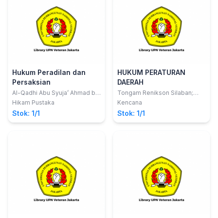
Hukum Peradilan dan
HUKUM PERATURAN
Persaksian
DAERAH
Al-Qadhi Abu Syuja’ Ahmad bin
Tongam Renikson Silaban;
Al Husain Al-Ashfahani
Andriansyah Tiawarman K;
Hikam Pustaka
Kencana
Muhamad Sadi Is
Stok: 1/1
Stok: 1/1