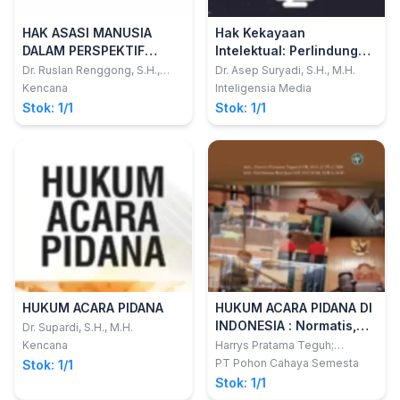
HAK ASASI MANUSIA
Hak Kekayaan
DALAM PERSPEKTIF
Intelektual: Perlindungan
HUKUM NASIONAL
dan Kepastian Hukum
Dr. Ruslan Renggong, S.H.,
Dr. Asep Suryadi, S.H., M.H.
M.H.; Dyah Aulia Rachma
dalam PendaftaranMerek
Kencana
Inteligensia Media
Ruslan, S.H., M.Kn.
dengan Menggunakan
Stok: 1/1
Stok: 1/1
Sistem Konstitutif
HUKUM ACARA PIDANA
HUKUM ACARA PIDANA DI
INDONESIA : Normatis,
Dr. Supardi, S.H., M.H.
Teoritis, Praktik, dan
Kencana
Harrys Pratama Teguh;
Heribertus Roy Juan
Permasalahannya
PT Pohon Cahaya Semesta
Stok: 1/1
Stok: 1/1