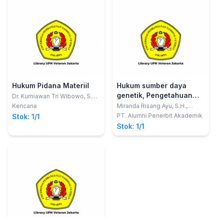
Hukum Pidana Materiil
Hukum sumber daya
genetik, Pengetahuan
Dr. Kurniawan Tri Wibowo, S.H.,
M.H., CPL., CCD., CTA.; Warih
tradisional dan ekspresi
Kencana
Miranda Risang Ayu, S.H.,
Anjari, S.H., S.Pd., M.H.
LL.M., Ph.D.; Harry Alexander,
budaya tradisional di
PT. Alumni Penerbit Akademik
Stok: 1/1
S.H., M.H., LL.M.; Wina
Indonesia
Stok: 1/1
Puspitasari, S.H.