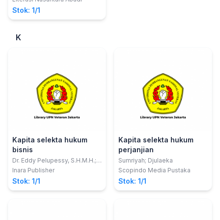
Stok: 1/1
K
Kapita selekta hukum
Kapita selekta hukum
bisnis
perjanjian
Dr. Eddy Pelupessy, S.H.M.H.;
Sumriyah; Djulaeka
dkk
Inara Publisher
Scopindo Media Pustaka
Stok: 1/1
Stok: 1/1