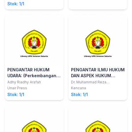
Tahun 2020 tentang
Stok: 1/1
cipta kerja
PENGANTAR HUKUM
PENGANTAR ILMU HUKUM
UDARA: (Perkembangan &
DAN ASPEK HUKUM
Isu?Isu Terpilih)
DALAM EKONOMI
Adhy Riadhy Arafah
Dr. Muhammad Reza
Syariffudin Zaki, S.H., M.A
Unair Press
Kencana
Stok: 1/1
Stok: 1/1