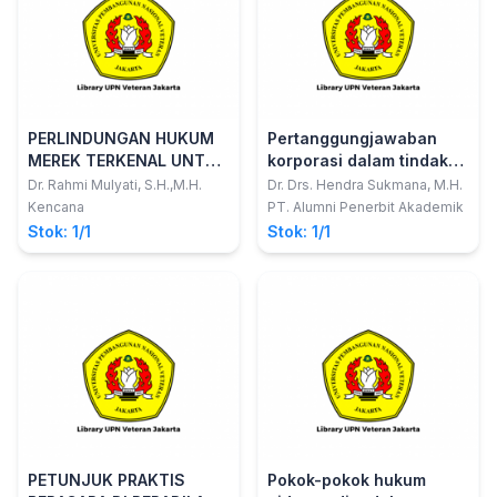
PERLINDUNGAN HUKUM
Pertanggungjawaban
MEREK TERKENAL UNTUK
korporasi dalam tindak
BARANG DAN/ATAU
pidana korporasi
Dr. Rahmi Mulyati, S.H.,M.H.
Dr. Drs. Hendra Sukmana, M.H.
JASATIDAK SEJENIS
Kencana
PT. Alumni Penerbit Akademik
DALAM HUKUM MEREK
Stok: 1/1
Stok: 1/1
INDONESIA
PETUNJUK PRAKTIS
Pokok-pokok hukum