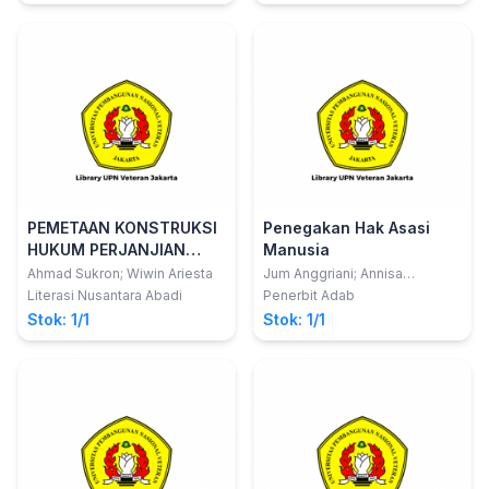
PEMETAAN KONSTRUKSI
Penegakan Hak Asasi
HUKUM PERJANJIAN
Manusia
ANTARA NASABAH BANK
Ahmad Sukron; Wiwin Ariesta
Jum Anggriani; Annisa
Nurjannah Irawan
KONVENSIONAL VS BANK
Literasi Nusantara Abadi
Penerbit Adab
SYARI'AH
Stok: 1/1
Stok: 1/1