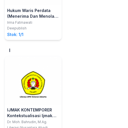
Hukum Waris Perdata
(Menerima Dan Menolak
Warisan Oleh Ahli Waris
Irma Fatmawati
Serta Akibatnya)
Deepublish
Stok: 1/1
I
IJMAK KONTEMPORER
Kontekstualisasi Ijmak
Dalam Legislasi Hukum
Dr. Moh. Bahrudin, M.Ag.
Islam Di Indonesia
Literasi Nusantara Abadi