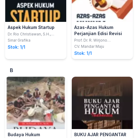
Aspek Hukum Startup
Azas-Azas Hukum
Perjanjian Edisi Revisi
Dr. Rio Christiawan, S.H.,
M.Hum., M.Kn.
Sinar Grafika
Prof. Dr. R. Wirjono
Prodjodikoro, S.H.
CV. Mandar Maju
Stok: 1/1
Stok: 1/1
B
Budaya Hukum
BUKU AJAR PENGANTAR