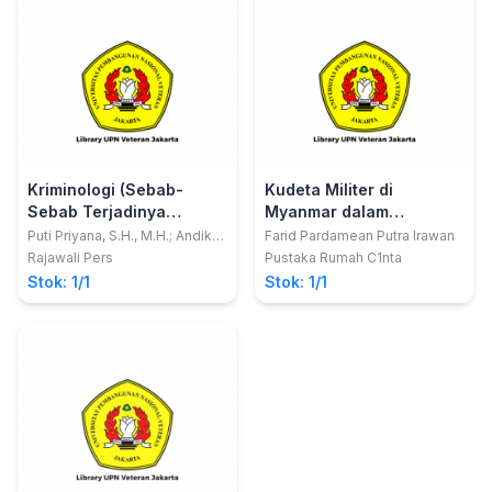
Kriminologi (Sebab-
Kudeta Militer di
Sebab Terjadinya
Myanmar dalam
Kejahatan)
Perspektif Hukum
Puti Priyana, S.H., M.H.; Andika
Farid Pardamean Putra Irawan
Dwi Yuliardi
Internasional
Rajawali Pers
Pustaka Rumah C1nta
Stok: 1/1
Stok: 1/1