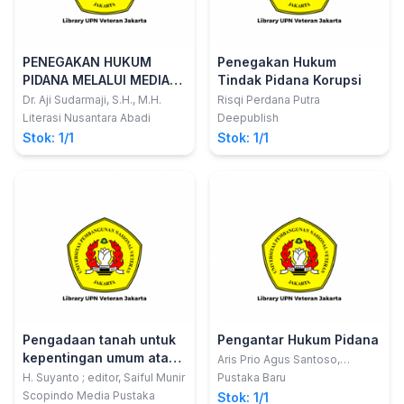
PENEGAKAN HUKUM
Penegakan Hukum
PIDANA MELALUI MEDIASI
Tindak Pidana Korupsi
PENAL BERBASIS NILAI
Dr. Aji Sudarmaji, S.H., M.H.
Risqi Perdana Putra
KEADILAN PANCASILA
Literasi Nusantara Abadi
Deepublish
Stok: 1/1
Stok: 1/1
Pengadaan tanah untuk
Pengantar Hukum Pidana
kepentingan umum atas
Aris Prio Agus Santoso,
SH.,MH.; Rezi, SH.,MH.; Aryono,
tanah kas desa pasca
H. Suyanto ; editor, Saiful Munir
Pustaka Baru
SH.,MH.
Undang-Undang No. 11
Scopindo Media Pustaka
Stok: 1/1