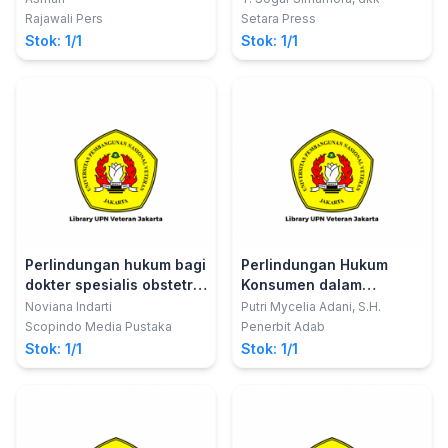
80 tahun Prof. Dr.
Rajawali Pers
Setara Press
Mochammad Isnaeni,
Stok: 1/1
Stok: 1/1
S.H., M.S.
Perlindungan hukum bagi
Perlindungan Hukum
dokter spesialis obstetri
Konsumen dalam
dan ginekologi sebagai
Transaksi Elektronik
Noviana Indarti
Putri Mycelia Adani, S.H.
pemberi pelimpahan
Scopindo Media Pustaka
Penerbit Adab
wewenang tindakan
Stok: 1/1
Stok: 1/1
persalinan kepada bidan
di rumah sakit