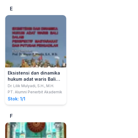
Tunggal Pasca Putusan
E
Mahkamah Konstitusi
Nomor 100/PUU-
XIII/2015)
Eksistensi dan dinamika
hukum adat waris Bali
dalam perspektif
Dr. Lilik Mulyadi, S.H., M.H.
masyarakat dan putusan
PT. Alumni Penerbit Akademik
pengadilan
Stok: 1/1
F