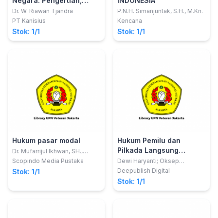
Negara: Pengertian,
INDONESIA
Ruang Lingkup,
Dr. W. Riawan Tjandra
P.N.H. Simanjuntak, S.H., M.Kn.
Pengelolaan, dan
PT Kanisius
Kencana
Penyelesaiaan Kerugian
Stok: 1/1
Stok: 1/1
Negara
Hukum pasar modal
Hukum Pemilu dan
Pilkada Langsung
Dr. Mufarrijul Ikhwan, SH.,
MHum ; editor, Mukhlis, SH.,
(Tinjauan Hukum dan
Scopindo Media Pustaka
Dewi Haryanti; Oksep
MH., Saiful Abdullah, SH., MH.
Adhayanto
Teori)
Deepublish Digital
Stok: 1/1
Stok: 1/1