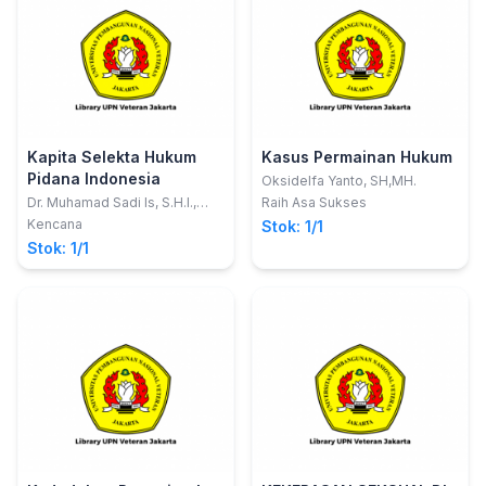
Kapita Selekta Hukum
Kasus Permainan Hukum
Pidana Indonesia
Oksidelfa Yanto, SH,MH.
Dr. Muhamad Sadi Is, S.H.I.,
Raih Asa Sukses
M.H. dkk; Fadillah Mursid,
Kencana
Stok: 1/1
S.H.I., M.H.; Rahmah Meladiah,
Stok: 1/1
S.H., M.H.