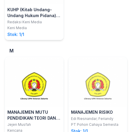
KUHP (Kitab Undang-
Undang Hukum Pidana)
cetakan ke-2
Redaksi Keni Media
Keni Media
Stok: 1/1
M
MANAJEMEN MUTU
MANAJEMEN RISIKO
PENDIDIKAN:TEORI DAN
Edi Riesnandar; Feriandy
KEBIJAKAN
Jejen Musfah
PT Pohon Cahaya Semesta
Kencana
Stok: 1/1