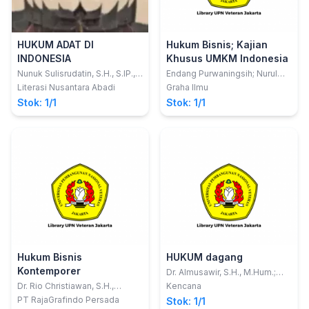
HUKUM ADAT DI
Hukum Bisnis; Kajian
INDONESIA
Khusus UMKM Indonesia
Nunuk Sulisrudatin, S.H., S.IP.,
Endang Purwaningsih; Nurul
M.Si.; Lindri Purbowati, S.H.,
Fajri Chikmawati; Muslikh
Literasi Nusantara Abadi
Graha Ilmu
M.H.; Rara Amalia
Stok: 1/1
Stok: 1/1
Cendhayanie, S.H., M.H.
Hukum Bisnis
HUKUM dagang
Kontemporer
Dr. Almusawir, S.H., M.Hum.;
dkk
Dr. Rio Christiawan, S.H.,
Kencana
M.Hum., M.Kn.
PT RajaGrafindo Persada
Stok: 1/1