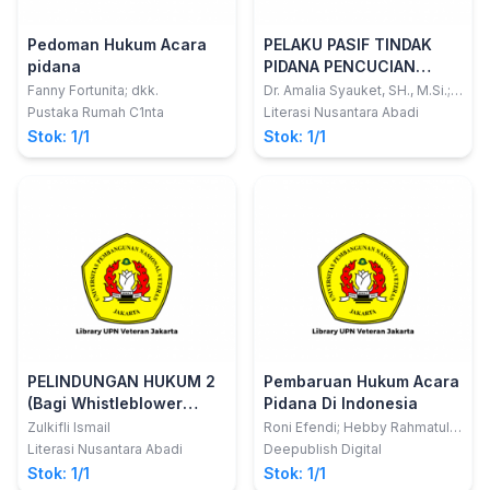
Pedoman Hukum Acara
PELAKU PASIF TINDAK
pidana
PIDANA PENCUCIAN
UANG
Fanny Fortunita; dkk.
Dr. Amalia Syauket, SH., M.Si.;
Melanie Pita Lestari, SS, MH;
Pustaka Rumah C1nta
Literasi Nusantara Abadi
Luqmanul Hakim S.H
Stok: 1/1
Stok: 1/1
PELINDUNGAN HUKUM 2
Pembaruan Hukum Acara
(Bagi Whistleblower
Pidana Di Indonesia
dalam Perkara Pidana)
Zulkifli Ismail
Roni Efendi; Hebby Rahmatul
Utamy
Literasi Nusantara Abadi
Deepublish Digital
Stok: 1/1
Stok: 1/1