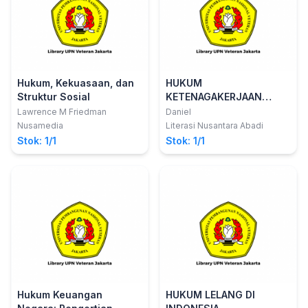
Hukum, Kekuasaan, dan
HUKUM
Struktur Sosial
KETENAGAKERJAAN
Kebijakan Perlindungan
Lawrence M Friedman
Daniel
Hukum Perspektif
Nusamedia
Literasi Nusantara Abadi
Keadilan
Stok: 1/1
Stok: 1/1
Hukum Keuangan
HUKUM LELANG DI