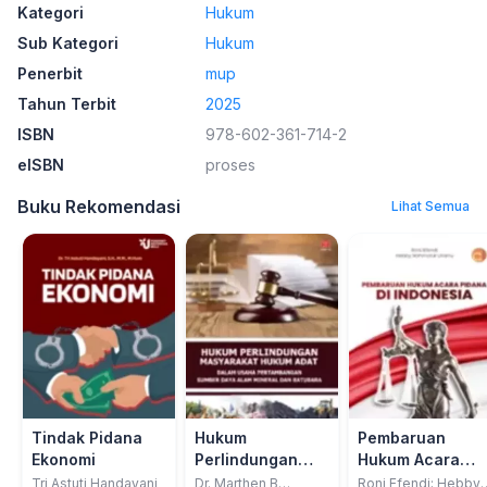
Kategori
Hukum
Sub Kategori
Hukum
Penerbit
mup
Tahun Terbit
2025
ISBN
978-602-361-714-2
eISBN
proses
Buku Rekomendasi
Lihat Semua
Tindak Pidana
Hukum
Pembaruan
Ekonomi
Perlindungan
Hukum Acara
Masyarakat
Pidana Di
Tri Astuti Handayani
Dr. Marthen B
Roni Efendi; Hebby