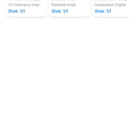
Salinding, S.H, M.H.
Rahmatul Utamy
dalam Usaha
Indonesia
CV Indonesia Imaji
Penerbit Adab
Deepublish Digital
Pertambangan
Stok: 1/1
Stok: 1/1
Stok: 1/1
Sumber Daya
Alam Mineral dan
Batubara