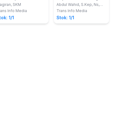
ntuk Mahasiswa
Gangguan Sistem
agiran, SKM
Abdul Wahid, S.Kep, Ns,
M.Kep
eperawatan dan
Muskuloskeletal
ans Info Media
Trans Info Media
ebidanan
tok: 1/1
Stok: 1/1