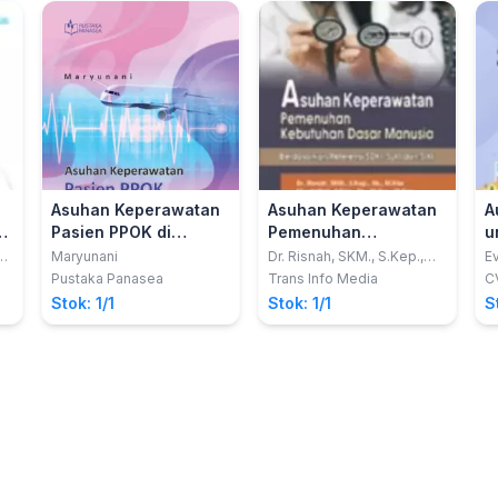
K
I
Asuhan Keperawatan
Asuhan Keperawatan
A
Pasien PPOK di
Pemenuhan
u
Pesawat Terbang
Kebutuhan Dasar
M
.;
Maryunani
Dr. Risnah, SKM., S.Kep.,
Ev
Ns., M.Kes.; dkk
Dj
SI
pada Transportasi
Manusia
K
Pustaka Panasea
Trans Info Media
C
Aeromedis
(Berdasarkan
Stok: 1/1
Stok: 1/1
S
Referensi SDKI, SLKI
dan SIKI)