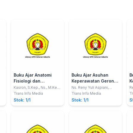
Buku Ajar Anatomi
Buku Ajar Asuhan
B
Fisiologi dan
Keperawatan Gerontik
K
ah
Gangguan Sistem
: Jilid 1 (Aplikasi
d
Kasron, S.Kep., Ns., M.Kep.;
Ns. Reny Yuli Aspiani,
Re
.
Susilawati, S.ST., M.Keb.
S.Kep
Ns
Pencernaan
NANDA, NIC dan NOC)
S
Trans Info Media
Trans Info Media
Tr
n
A
Stok: 1/1
Stok: 1/1
S
(
D
si
C