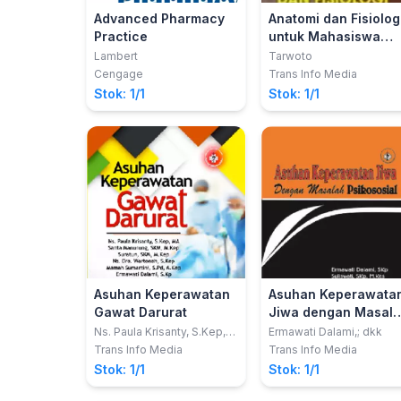
Advanced Pharmacy
Anatomi dan Fisiolog
Practice
untuk Mahasiswa
Keperawatan
Lambert
Tarwoto
Cengage
Trans Info Media
Stok: 1/1
Stok: 1/1
Asuhan Keperawatan
Asuhan Keperawata
Gawat Darurat
Jiwa dengan Masal
Psikososial
Ns. Paula Krisanty, S.Kep,
Ermawati Dalami,; dkk
MA; dkk
Trans Info Media
Trans Info Media
Stok: 1/1
Stok: 1/1