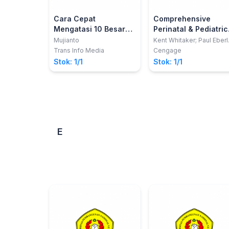
Cara Cepat
Comprehensive
Mengatasi 10 Besar
Perinatal & Pediatric
Kasus
Respiratory Care
Mujianto
Kent Whitaker; Paul Eberl
Lisa Trujillo
Muskuloskeletal
Trans Info Media
Cengage
dalam Praktik
Stok: 1/1
Stok: 1/1
Fisioterapi
E