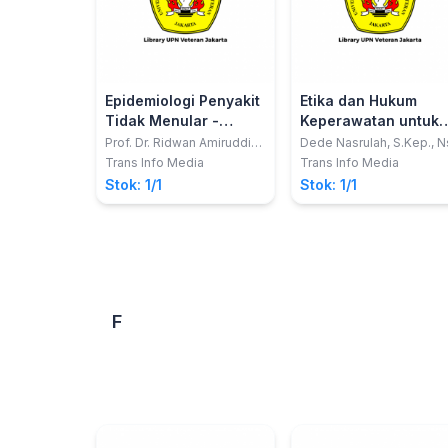
Epidemiologi Penyakit
Etika dan Hukum
Tidak Menular -
Keperawatan untuk
Kualitas Keperawatan
Mahasiswa dan
Prof. Dr. Ridwan Amiruddin,
Dede Nasrulah, S.Kep., N
SKM., M.Kes., M.Sc.PH.
dan Kualitas Hidup
Praktisi Keperawata
Trans Info Media
Trans Info Media
Penderita Diabetes
Stok: 1/1
Stok: 1/1
Melitus (Quality of
Care and Life
Diabetes Mellitus)
F