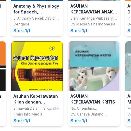
i
Anatomy & Physiology
ASUHAN
A
for Speech,
KEPERAWATAN ANAK
D
Language, and
BERBASIS SDKI, SIKI
A
J. Anthony Seikel; David G.
Eleni Kenanga Purbasary;
In
Drumright; Douglas W. King
dkk
Hearing, 5th (with
DAN SLKI
S
Cengage
CV Media Sains Indonesia
D
Anatesse Software
Stok: 1/1
Stok: 1/1
S
Printed Access Card)
n
Asuhan Keperawatan
ASUHAN
A
ah
Klien dengan
KEPERAWATAN KRITIS
M
Gangguan Jiwa
G
Ermawati Dalami, S.Kp; dkk.
Ns. Cheristina,
Me
S.Kep,.M.Kes.
Si
P
Trans Info Media
CV. Cahaya Bintang
Ca
Cemerlang
Ap
Stok: 1/1
Stok: 1/1
S
D