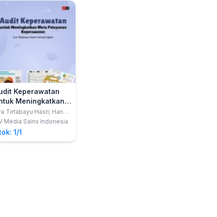
eperawatan
ndonesia)
udit Keperawatan
ntuk Meningkatkan
utu Pelayanan
a Tirtabayu Hasri; Hanevi
asri
eperawatan
V Media Sains Indonesia
tok: 1/1