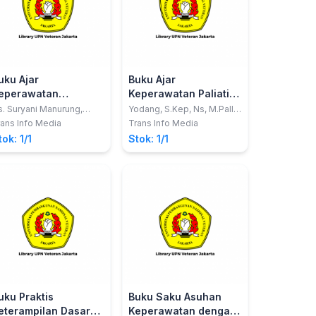
uku Ajar
Buku Ajar
eperawatan
Keperawatan Paliatif
aternitas Asuhan
Berdasarkan
. Suryani Manurung,
Yodang, S.Kep, Ns, M.Pall.
.Kep, M.Kep, Sp.Mat
Care
eperawatan
Kurikulum AIPNI 2015
ans Info Media
Trans Info Media
ntranatal
tok: 1/1
Stok: 1/1
uku Praktis
Buku Saku Asuhan
eterampilan Dasar
Keperawatan dengan