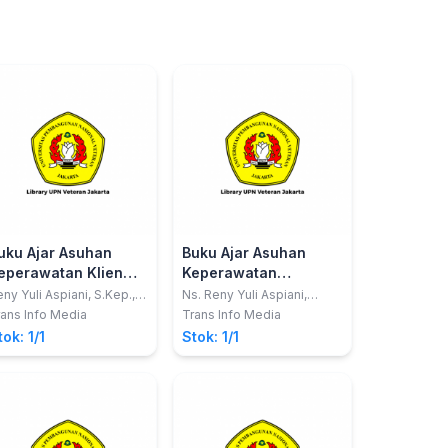
uku Ajar Asuhan
Buku Ajar Asuhan
eperawatan Klien
Keperawatan
engan Gangguan
Maternitas Aplikasi
ny Yuli Aspiani, S.Kep.,
Ns. Reny Yuli Aspiani,
., M.Pd.
S.Kep
istem Penglihatan
NANDA, NIC dan NOC
ans Info Media
Trans Info Media
plikasi Triple S
tok: 1/1
Stok: 1/1
SDKI, SLKI dan SIKI)
ilengkapi dengan
linical Pathway