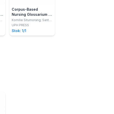
Corpus-Based
Nursing Glossarium =
Glosarium
e;
Komilie Situmorang; Santa
Maya Pramusita; Hananto
Keperawatan
UPH PRESS
Berbasis Korpus
Stok: 1/1