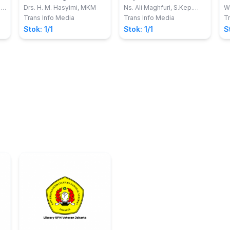
Parasitologi untuk
dan Aplikasi
u
,
Drs. H. M. Hasyimi, MKM
Ns. Ali Maghfuri, S.Kep.
W
;
CBWC
Mahasiswa
K
Trans Info Media
Trans Info Media
Tr
Keperawatan - Edisi 2
K
Stok: 1/1
Stok: 1/1
S