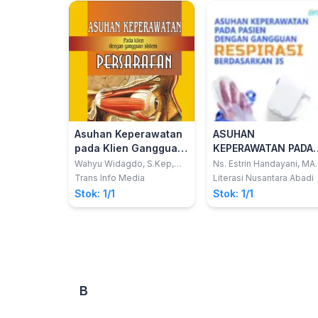
Asuhan Keperawatan
ASUHAN
pada Klien Gangguan
KEPERAWATAN PADA
Sistem Persarafan
PASIEN DENGAN
Wahyu Widagdo, S.Kep,
Ns. Estrin Handayani, MAN
M.Kep, Sp.Kom; Toto
Ns. Eka Sakti
GANGGUAN RESPIRA
Trans Info Media
Literasi Nusantara Abadi
Suharyanto, Ns, S.Kep; Ns.
Wahyuningtyas, M.Kep.
BERDASARKAN 3S
Stok: 1/1
Stok: 1/1
Ratna Aryani, S.Kep
B