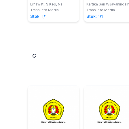
dalam Pemenuhan
Bencana
Ernawati, S.Kep, Ns
Kartika Sari Wijayaningsih
S.Kep., Ns., M.Kep., M.Pd.
Kebutuhan Dasar
Trans Info Media
Trans Info Media
Sinta Wisma Sari, S.Kep.,
Manusia
Stok: 1/1
Stok: 1/1
MM.
C