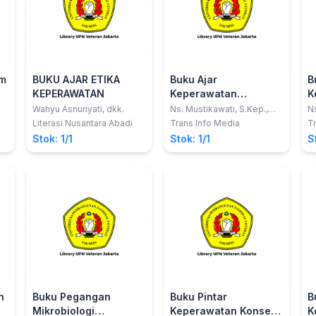
um
BUKU AJAR ETIKA
Buku Ajar
B
KEPERAWATAN
Keperawatan
K
Maternitas
M
Wahyu Asnuriyati, dkk.
Ns. Mustikawati, S.Kep.,
Ns
M.Kes.
S
K
Literasi Nusantara Abadi
Trans Info Media
Tr
,
I
Stok: 1/1
Stok: 1/1
S
n
Buku Pegangan
Buku Pintar
B
Mikrobiologi
Keperawatan Konsep
K