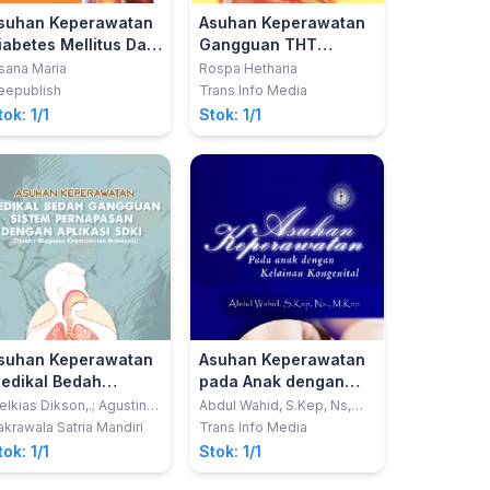
suhan Keperawatan
Asuhan Keperawatan
iabetes Mellitus Dan
Gangguan THT
suhan Keperawatan
(Telinga, Hidung,
sana Maria
Rospa Hetharia
troke
Tenggorokan)
eepublish
Trans Info Media
tok: 1/1
Stok: 1/1
suhan Keperawatan
Asuhan Keperawatan
edikal Bedah
pada Anak dengan
angguan Sistem
Kelainan Kongenital
lkias Dikson,.; Agustina
Abdul Wahid, S.Kep, Ns,
silia Wati Dua Wida
M.Kep
ernapasan dengan
krawala Satria Mandiri
Trans Info Media
likasi SDKI (Standar
tok: 1/1
Stok: 1/1
iagnosa