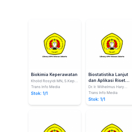
Biokimia Keperawatan
Biostatistika Lanjut
dan Aplikasi Riset
Kholid Rosyidi MN, S.Kep,
Ns
(Kajian Medikal Bed
Trans Info Media
Dr. Ir. Wilhelmus Hary
Susilo, MM, IAI; Prof. Dr. M
pada Ilmu
Trans Info Media
Stok: 1/1
Havidz Aima, MS; Fitriana
Keperawatan denga
Stok: 1/1
Suprapti, MAN
Analisis Uji Beda,
Regresi Linier
Berganda dan Regre
Logistik Aplikasi
Program SPSS)