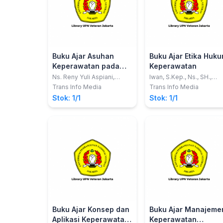
Buku Ajar Asuhan
Buku Ajar Etika Huk
Keperawatan pada
Keperawatan
Klien dengan
Ns. Reny Yuli Aspiani,
Iwan, S.Kep., Ns., SH.,
S.Kep
M.Kes.; Rina Tampake,
Gangguan Sistem
Trans Info Media
Trans Info Media
S.Pd., S.Kep., Ns. M.Med.
Perkemihan (Aplikasi
Stok: 1/1
Stok: 1/1
ED.
NANDA, NIC dan NOC)
Buku Ajar Konsep dan
Buku Ajar Manajeme
Aplikasi Keperawatan
Keperawatan