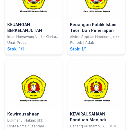
KEUANGAN
Keuangan Publik Islam :
BERKELANJUTAN
Teori Dan Penerapan
Iman Haryawan; Nadia Klarita
Alvien Septian Haerisma; dkk
Rahayu; Fajar Kristanto
Unair Press
Penerbit Adab
Gautama Putra
Stok: 1/1
Stok: 1/1
Kewirausahaan
KEWIRAUSAHAAN:
Panduan Menjadi
Lukmanul Hakim; dkk
Wirausaha di Era Society
Cipta Prima nusantara
Danang Kusnanto, S.E., M.M.;