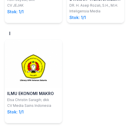
dan Formulasi Asas
CV JEJAK
DR. H. Asep Rozali, S.H., M.H.
Hukum Islamdemi
Inteligensia Media
Stok: 1/1
Mewujudkan Maqashid
Stok: 1/1
Al-Syari
I
ILMU EKONOMI MAKRO
Elsa Christin Saragih; dkk
CV Media Sains Indonesia
Stok: 1/1