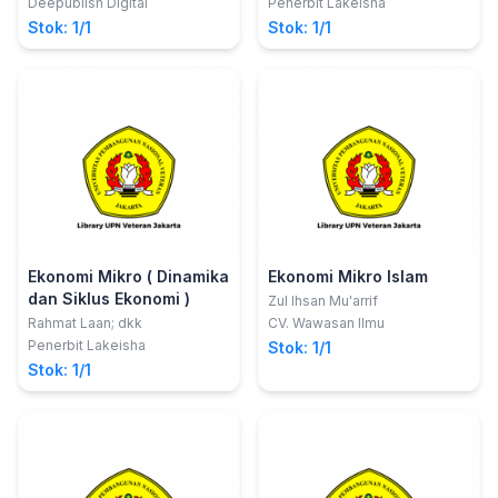
Kesejahteraan Rakyat
Deepublish Digital
Penerbit Lakeisha
Stok: 1/1
Stok: 1/1
Ekonomi Mikro ( Dinamika
Ekonomi Mikro Islam
dan Siklus Ekonomi )
Zul Ihsan Mu'arrif
Rahmat Laan; dkk
CV. Wawasan Ilmu
Penerbit Lakeisha
Stok: 1/1
Stok: 1/1