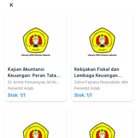
K
Kajian Akuntansi
Kebijakan Fiskal dan
Keuangan: Peran Tata
Lembaga Keuangan
Kelola Perusahaan Dalam
Syariah
Dr. Amrie Firmansyah, M.Ak;
Zahra Fajriana Nurpadilah; dkk
Riska Septiana Estutik, S.Tr.Ak.
Kinerja Tanggung Jawab
Penerbit Adab
Penerbit Adab
Lingkungan,Pengungkapan
Stok: 1/1
Stok: 1/1
Tanggung Jawab Sosial,
Agresivitas Pajak