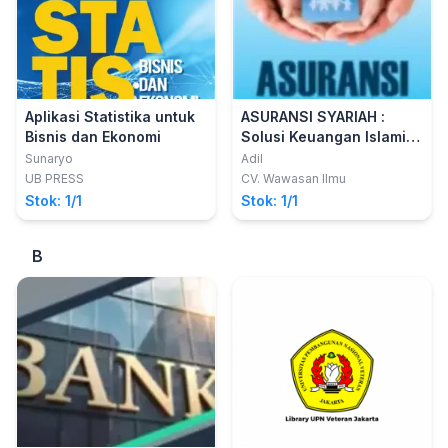
Aplikasi Statistika untuk
ASURANSI SYARIAH :
Bisnis dan Ekonomi
Solusi Keuangan Islami di
Era Modern
Sunaryo
Adil
UB PRESS
CV. Wawasan Ilmu
Stok: 1/1
Stok: 1/1
B