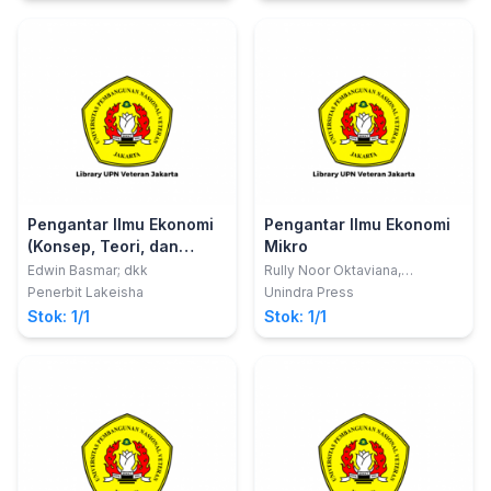
Pengantar Ilmu Ekonomi
Pengantar Ilmu Ekonomi
(Konsep, Teori, dan
Mikro
Dinamika Ekonomi )
Edwin Basmar; dkk
Rully Noor Oktaviana,
S.E.,M.M.; Dr. Indah Purnama
Penerbit Lakeisha
Unindra Press
Sari, S.E.,M.Pd
Stok: 1/1
Stok: 1/1