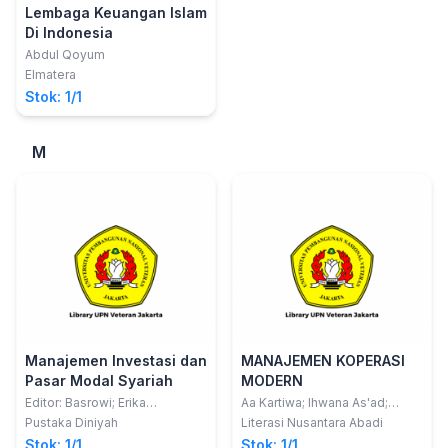
Lembaga Keuangan Islam
Di Indonesia
Abdul Qoyum
Elmatera
Stok: 1/1
M
Manajemen Investasi dan
MANAJEMEN KOPERASI
Pasar Modal Syariah
MODERN
Editor: Basrowi; Erika
Aa Kartiwa; Ihwana As'ad;
Anggraeni
Ummi Kalsum
Pustaka Diniyah
Literasi Nusantara Abadi
Stok: 1/1
Stok: 1/1