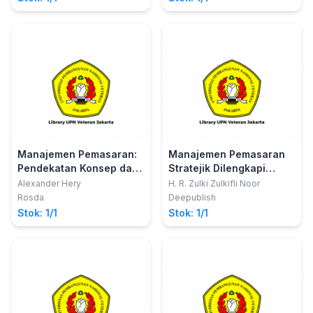
Manajemen Pemasaran:
Manajemen Pemasaran
Pendekatan Konsep dan
Stratejik Dilengkapi
Aplikasi dalam Bisnis
Dengan Kasuskasus
Alexander Hery
H. R. Zulki Zulkifli Noor
Dalam Bidang Bisnis Dan
Rosda
Deepublish
Sektor Publik Tahun 2016
Stok: 1/1
Stok: 1/1