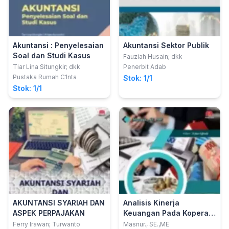
Akuntansi : Penyelesaian
Akuntansi Sektor Publik
Soal dan Studi Kasus
Fauziah Husain; dkk
Tiar Lina Situngkir; dkk
Penerbit Adab
Pustaka Rumah C1nta
Stok: 1/1
Stok: 1/1
AKUNTANSI SYARIAH DAN
Analisis Kinerja
ASPEK PERPAJAKAN
Keuangan Pada Koperasi
Syariah di Pekanbaru
Ferry Irawan; Turwanto
Masnur., SE.,ME