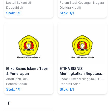
Perspektif
Lestari Sukarniati
Forum Studi Keuangan Negara
Deepublish
Diandra Kreatif
Stok: 1/1
Stok: 1/1
Etika Bisnis Islam : Teori
ETIKA BISNIS
& Penerapan
Meningkatkan Reputasi
Perusahaan di Era
Abdul Aziz; dkk
Endah Prawesi Ningrum, S.E.,
M.Ak.; dkk
Society 5.0
Penerbit Adab
Penerbit Adab
Stok: 1/1
Stok: 1/1
F