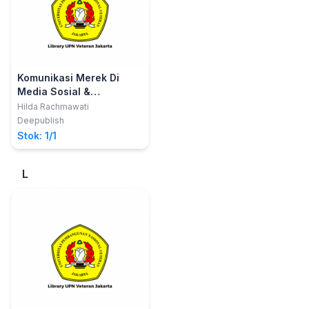
Komunikasi Merek Di
Media Sosial &
Penerapannya Pada TV
Hilda Rachmawati
Berita
Deepublish
Stok: 1/1
L