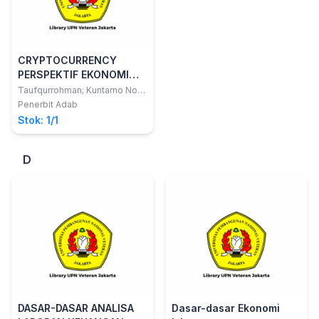
CRYPTOCURRENCY
PERSPEKTIF EKONOMI
SYARIAH
Taufqurrohman; Kuntarno Noor
Aflah
Penerbit Adab
Stok: 1/1
D
DASAR-DASAR ANALISA
Dasar-dasar Ekonomi