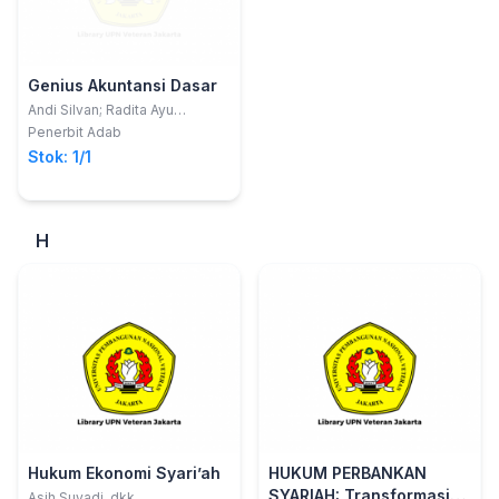
Genius Akuntansi Dasar
Andi Silvan; Radita Ayu
Wulandari
Penerbit Adab
Stok: 1/1
H
Hukum Ekonomi Syari’ah
HUKUM PERBANKAN
SYARIAH: Transformasi
Asih Suyadi, dkk