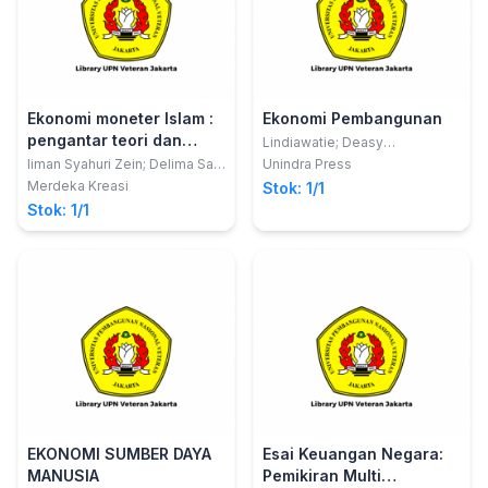
Ekonomi moneter Islam :
Ekonomi Pembangunan
pengantar teori dan
Lindiawatie; Deasy
Nurmalasari
aplikasi
liman Syahuri Zein; Delima Sari
Unindra Press
Lubis; Nando Farizal
Merdeka Kreasi
Stok: 1/1
Stok: 1/1
EKONOMI SUMBER DAYA
Esai Keuangan Negara:
MANUSIA
Pemikiran Multi