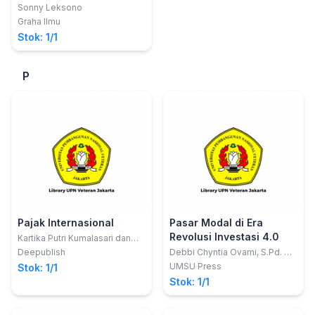
Bisnis; Studi
Sonny Leksono
Pembangunan, Akuntansi
Graha Ilmu
& Manajemen
Stok: 1/1
P
Pajak Internasional
Pasar Modal di Era
Revolusi Investasi 4.0
Kartika Putri Kumalasari dan
Nurlita Sukma Alfandia
Deepublish
Debbi Chyntia Ovami, S.Pd. M.
Si
UMSU Press
Stok: 1/1
Stok: 1/1