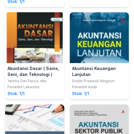
Stok: 1/1
Akuntansi Dasar ( Sains,
Akuntansi Keuangan
Seni, dan Teknologi )
Lanjutan
Yelsha Dwi Pasca; dkk
Endah Prawesti Ningrum
Penerbit Lakeisha
Penerbit Adab
Stok: 1/1
Stok: 1/1