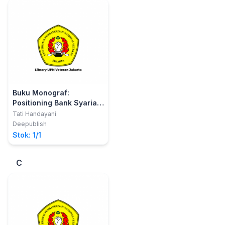
Buku Monograf:
Positioning Bank Syariah
Di Jakarta
Tati Handayani
Deepublish
Stok: 1/1
C