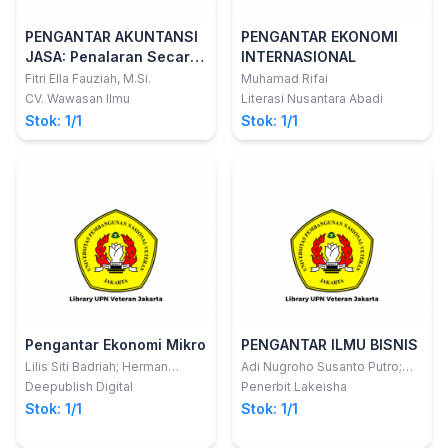
PENGANTAR AKUNTANSI
PENGANTAR EKONOMI
JASA: Penalaran Secara
INTERNASIONAL
Logika
Fitri Ella Fauziah, M.Si.
Muhamad Rifai
CV. Wawasan Ilmu
Literasi Nusantara Abadi
Stok: 1/1
Stok: 1/1
Pengantar Ekonomi Mikro
PENGANTAR ILMU BISNIS
Lilis Siti Badriah; Herman
Adi Nugroho Susanto Putro;
Sambodo; Barokatuminalloh
dkk
Deepublish Digital
Penerbit Lakeisha
Stok: 1/1
Stok: 1/1