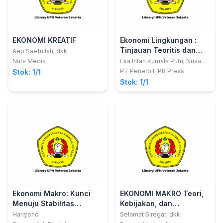
EKONOMI KREATIF
Ekonomi Lingkungan :
Tinjauan Teoritis dan
Aep Saefullah; dkk
Kajian Praktis
Nuta Media
Eka Intan Kumala Putri; Nuva
Maresfin
PT Penerbit IPB Press
Stok: 1/1
Stok: 1/1
Ekonomi Makro: Kunci
EKONOMI MAKRO Teori,
Menuju Stabilitas
Kebijakan, dan
Ekonomi dan
Implementasinya
Hariyono
Selamat Siregar; dkk