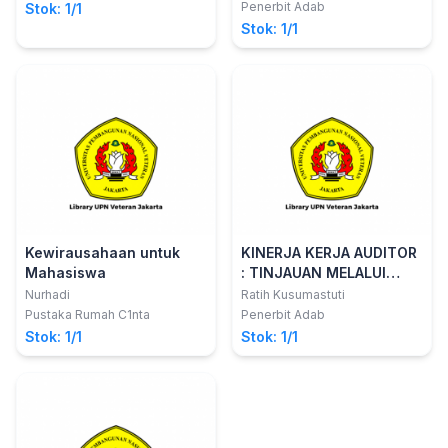
Pilifus Junianto, S.S M.M.;
5.0
Penerbit Adab
Stok: 1/1
Mochamad Sugiarto, SPt.,MM.,
Stok: 1/1
PhD., dkk.
Kewirausahaan untuk
KINERJA KERJA AUDITOR
Mahasiswa
: TINJAUAN MELALUI
KEPUASAN KERJA DAN
Nurhadi
Ratih Kusumastuti
KOMITMEN PROFESIONAL
Pustaka Rumah C1nta
Penerbit Adab
Stok: 1/1
Stok: 1/1