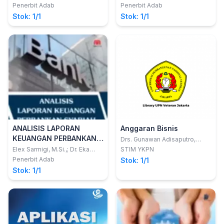
Penerbit Adab
Penerbit Adab
Stok: 1/1
Stok: 1/1
ANALISIS LAPORAN
Anggaran Bisnis
KEUANGAN PERBANKAN
Drs. Gunawan Adisaputro,
M.B.A.
SYARIAH
Elex Sarmigi, M.Si.,; Dr. Eka
STIM YKPN
Putra, SH., M.PdI.,; Dr. Yuserizal
Penerbit Adab
Stok: 1/1
Busami, M.A.,; Ennike
Stok: 1/1
Parasmala, M.Si.