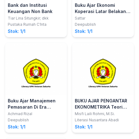
Bank dan Institusi
Buku Ajar Ekonomi
Keuangan Non Bank
Koperasi Latar Belakang
Koperasi
Tiar Lina Situngkir; dkk
Sattar
Pustaka Rumah C1nta
Deepublish
Stok: 1/1
Stok: 1/1
Buku Ajar Manajemen
BUKU AJAR PENGANTAR
Pemasaran Di Era
EKONOMETRIKA Teori
Masyarakat Industri 4.0
dan Praktik
Achmad Rizal
Misfi Laili Rohmi, M.Si.
Deepublish
Literasi Nusantara Abadi
Stok: 1/1
Stok: 1/1