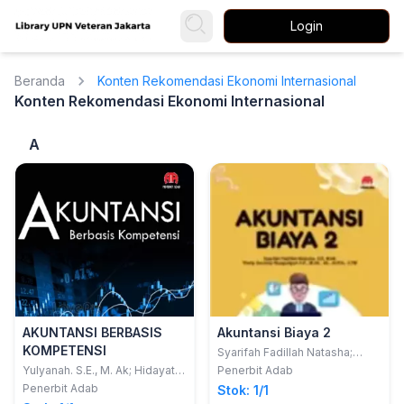
Login
Beranda
Konten Rekomendasi Ekonomi Internasional
Konten Rekomendasi Ekonomi Internasional
A
AKUNTANSI BERBASIS
Akuntansi Biaya 2
KOMPETENSI
Syarifah Fadillah Natasha;
Thetty Surienty Rajagukguk
Yulyanah. S.E., M. Ak; Hidayatul
Penerbit Adab
Mu’arifin, S.E., A.k., M.M, CADE,
Penerbit Adab
Stok: 1/1
CAP