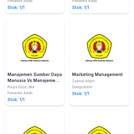
Penerbit Adab
Penerbit Adab
Stok: 1/1
Stok: 1/1
Manajemen Sumber Daya
Marketing Management
Manusia Vs Manajemen
Zaenal Aripin
Pemasaran Vs
Rispa Eliza; dkk
Deepublish
Manajemen Keuangan :
Penerbit Adab
Stok: 1/1
Peluang dan Tantangan
Stok: 1/1
di Era Society 5.0