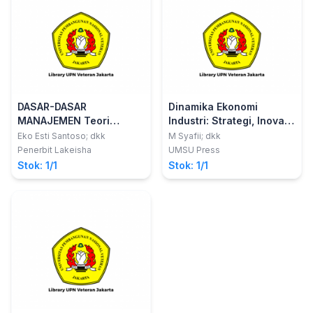
DASAR-DASAR
Dinamika Ekonomi
MANAJEMEN Teori
Industri: Strategi, Inovasi
Manajemen dan
dan PersaingaEra
Eko Esti Santoso; dkk
M Syafii; dkk
Penerapannya
Modern
Penerbit Lakeisha
UMSU Press
Stok: 1/1
Stok: 1/1