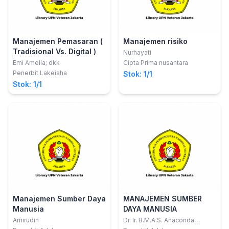
Manajemen Pemasaran (
Manajemen risiko
Tradisional Vs. Digital )
Nurhayati
Emi Amelia; dkk
Cipta Prima nusantara
Penerbit Lakeisha
Stok: 1/1
Stok: 1/1
Manajemen Sumber Daya
MANAJEMEN SUMBER
Manusia
DAYA MANUSIA
Amirudin
Dr. Ir. B.M.A.S. Anaconda
Bangkara, MT., MSM.; dkk