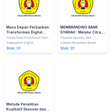
Masa Depan Perbankan:
MEMBRANDING BANK
Transformasi Digital
SYARIAH : Melalui Citra,
Menuju Bank 4.0
Standarisasi dan Niat
Triska Dewi Pramitasari; Nanda
Chandra Warsito, dkk.
Widaninggar; Riza Rachman
Merekomendasikan
Deepublish Digital
Literasi Nusantara Abadi
Stok: 1/1
Stok: 1/1
Metode Penelitian
Kualitatif Ekonomi dan