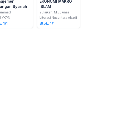
ajemen
EKONOMI MAKRO
Ekonomi Makro:
angan Syariah
ISLAM
Kunci Menuju
Stabilitas Ekono
ammad
Zulaikah, M.E.; Anas
Hariyono
Malik, M.E.Sy.
dan Kesejahter
M YKPN
Literasi Nusantara Abadi
Deepublish Digital
Rakyat
: 1/1
Stok: 1/1
Stok: 1/1