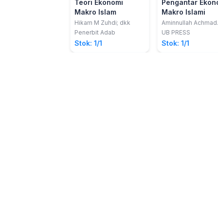
Teori Ekonomi
Pengantar Ekon
Makro Islam
Makro Islami
Hikam M Zuhdi; dkk
Aminnullah Achmad
Muttaqin; dkk
Penerbit Adab
UB PRESS
Stok: 1/1
Stok: 1/1