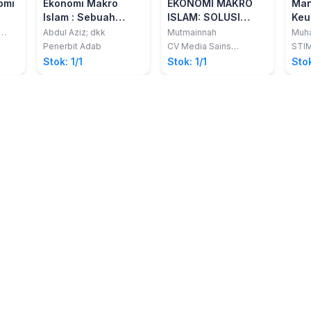
omi
Ekonomi Makro
EKONOMI MAKRO
Man
Islam : Sebuah
ISLAM: SOLUSI
Keu
Pengantar
ISLAMI UNTUK
Abdul Aziz; dkk
Mutmainnah
Muh
TANTANGAN
Penerbit Adab
CV Media Sains
STI
Indonesia
EKONOMI GLOBAL
Stok: 1/1
Stok: 1/1
Stok