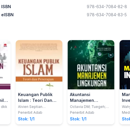
ISBN
978-634-7084-82-8
eISBN
978-634-7084-83-5
Keuangan Publik
Akuntansi
Man
ilai
Islam : Teori Dan
Manajemen
Inv
Penerapan
Lingkungan
; dkk
Alvien Septian
Octavia DM; Tuegeh;
Wahy
Haerisma; dkk
Johan R Tumiwa
nis
Penerbit Adab
Penerbit Adab
Medi
.0
Stok: 1/1
Stok: 1/1
Stok