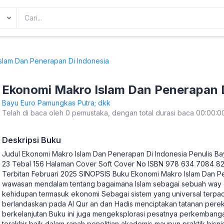
slam Dan Penerapan Di Indonesia
Ekonomi Makro Islam Dan Penerapan D
Bayu Euro Pamungkas Putra; dkk
Telah di baca oleh 0 pemustaka, dengan total durasi baca 00:00:0
Deskripsi Buku
Judul Ekonomi Makro Islam Dan Penerapan Di Indonesia Penulis Ba
23 Tebal 156 Halaman Cover Soft Cover No ISBN 978 634 7084 8
Terbitan Februari 2025 SINOPSIS Buku Ekonomi Makro Islam Dan 
wawasan mendalam tentang bagaimana Islam sebagai sebuah way o
kehidupan termasuk ekonomi Sebagai sistem yang universal terpadu
berlandaskan pada Al Qur an dan Hadis menciptakan tatanan pere
berkelanjutan Buku ini juga mengeksplorasi pesatnya perkembanga
terakhir baik dalam ranah penelitian akademis maupun praktik bisni