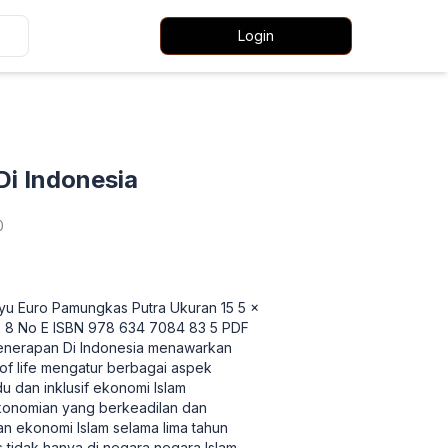
Login
i Indonesia
0
yu Euro Pamungkas Putra Ukuran 15 5 x
2 8 No E ISBN 978 634 7084 83 5 PDF
Penerapan Di Indonesia menawarkan
f life mengatur berbagai aspek
 dan inklusif ekonomi Islam
konomian yang berkeadilan dan
n ekonomi Islam selama lima tahun
s tidak hanya di negara negara Islam