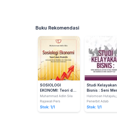
Buku Rekomendasi
SOSIOLOGI
Studi Kelayakan
EKONOMI: Teori dan
Bisnis : Seni Men
Praktik
Layak atau
Muhammad Adlin Sila
Halomoan Hutajulu,
Institusionalisasi,
Tidaknya Ide Bis
Rajawali Pers
Penerbit Adab
Hibridisasi, dan
di Era Society 5
Stok: 1/1
Stok: 1/1
ModalSosial
Ekonomi Islam di