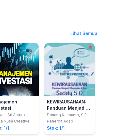
Lihat Semua
ajemen
KEWIRAUSAHAAN:
Strategi Monete
estasi
Panduan Menjadi
Berbasis Ekonom
Wirausaha di Era
Syariah (Upaya
uni Sri Astutik
Danang Kusnanto, S.E.,
Ahmad Mukri Aji dan
M.M.; Pilifus Junianto,
Syarifah Gustiawati
Society 5.0
Islami Mengatas
a Nusa Creative
Penerbit Adab
Deepublish
S.S M.M.; Mochamad
Mukri
Inflasi) Edisi Rev
: 1/1
Stok: 1/1
Stok: 1/1
Sugiarto, SPt.,MM., PhD.,
2020
dkk.