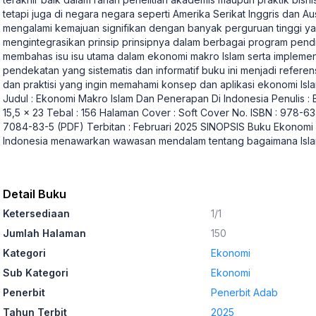
tetapi juga di negara negara seperti Amerika Serikat Inggris dan Aus
mengalami kemajuan signifikan dengan banyak perguruan tinggi ya
mengintegrasikan prinsip prinsipnya dalam berbagai program pendi
membahas isu isu utama dalam ekonomi makro Islam serta implemen
pendekatan yang sistematis dan informatif buku ini menjadi refere
dan praktisi yang ingin memahami konsep dan aplikasi ekonomi I
Judul : Ekonomi Makro Islam Dan Penerapan Di Indonesia Penulis :
15,5 x 23 Tebal : 156 Halaman Cover : Soft Cover No. ISBN : 978-
7084-83-5 (PDF) Terbitan : Februari 2025 SINOPSIS Buku Ekonomi
Indonesia menawarkan wawasan mendalam tentang bagaimana Isla
Detail Buku
Ketersediaan
1/1
Jumlah Halaman
150
Kategori
Ekonomi
Sub Kategori
Ekonomi
Penerbit
Penerbit Adab
Tahun Terbit
2025