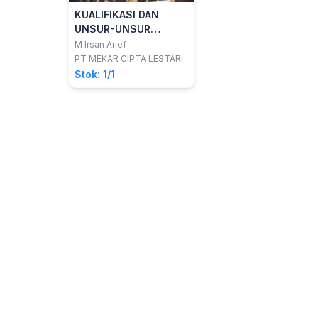
KUALIFIKASI DAN
UNSUR-UNSUR
TINDAK PIDANA
M Irsan Arief
SESUAI PERUMUSAN
PT MEKAR CIPTA LESTARI
DELIK DALAM KUHP
Stok: 1/1
(UNDANG-UNDANG
NOMOR 1 TAHUN
2023) DILENGKAPI
PENJELASAN