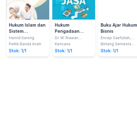
Hukum Islam dan
Hukum
Buku Ajar Hukum
Sistem
Pengadaan
Bisnis
Pengangkatan
barang dan jasa
Hamid Sarong
Dr. W. Riawan
Encep Saefullah,
Tjandra, S.H., M.Hum.
S.H., M.M., C.HRA.,
Anak di
PeNA Banda Aceh
Kencana
Bintang Semesta
C.PHRM.; dkk
Media
Indonesia
Stok: 1/1
Stok: 1/1
Stok: 1/1