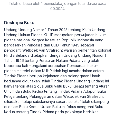
Telah di baca oleh 1 pemustaka, dengan total durasi baca
2023) DILENGKAPI PENJELASAN
00:00:14
Deskripsi Buku
Undang Undang Nomor 1 Tahun 2023 tentang Kitab Undang
Undang Hukum Pidana KUHP merupakan perwujudan hukum
pidana nasional Negara Kesatuan Republik Indonesia yang
berdasarkan Pancasila dan UUD Tahun 1945 sebagai
pengganti Wetboek van Strafrecht warisan pemerintah kolonial
Hindia Belanda ditetapkan dengan Undang Undang Nomor 1
Tahun 1946 tentang Peraturan Hukum Pidana yang telah
beberapa kali mengalami perubahan Pembaruan hukum
pidana materiel dalam KUHP tidak lagi membedakan antara
Tindak Pidana berupa kejahatan dan pelanggaran Untuk
keduanya digunakan istilah Tindak Pidana Undang Undang ini
hanya terdiri atas 2 dua Buku yaitu Buku Kesatu tentang Aturan
Umum dan Buku Kedua tentang Tindak Pidana Adapun Buku
Ketiga tentang Pelanggaran dalam Wetboek van Strafrecht
ditiadakan tetapi substansinya secara selektif telah ditampung
di dalam Buku Kedua Uraian Buku ini fokus mengenai Buku
Kedua tentang Tindak Pidana pada pokoknya berisikan