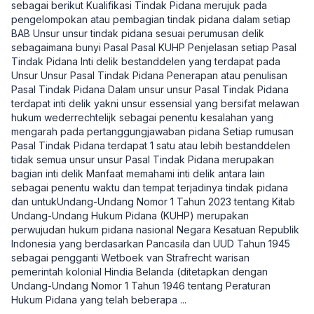
sebagai berikut Kualifikasi Tindak Pidana merujuk pada
pengelompokan atau pembagian tindak pidana dalam setiap
BAB Unsur unsur tindak pidana sesuai perumusan delik
sebagaimana bunyi Pasal Pasal KUHP Penjelasan setiap Pasal
Tindak Pidana Inti delik bestanddelen yang terdapat pada
Unsur Unsur Pasal Tindak Pidana Penerapan atau penulisan
Pasal Tindak Pidana Dalam unsur unsur Pasal Tindak Pidana
terdapat inti delik yakni unsur essensial yang bersifat melawan
hukum wederrechtelijk sebagai penentu kesalahan yang
mengarah pada pertanggungjawaban pidana Setiap rumusan
Pasal Tindak Pidana terdapat 1 satu atau lebih bestanddelen
tidak semua unsur unsur Pasal Tindak Pidana merupakan
bagian inti delik Manfaat memahami inti delik antara lain
sebagai penentu waktu dan tempat terjadinya tindak pidana
dan untukUndang-Undang Nomor 1 Tahun 2023 tentang Kitab
Undang-Undang Hukum Pidana (KUHP) merupakan
perwujudan hukum pidana nasional Negara Kesatuan Republik
Indonesia yang berdasarkan Pancasila dan UUD Tahun 1945
sebagai pengganti Wetboek van Strafrecht warisan
pemerintah kolonial Hindia Belanda (ditetapkan dengan
Undang-Undang Nomor 1 Tahun 1946 tentang Peraturan
Hukum Pidana yang telah beberapa
...