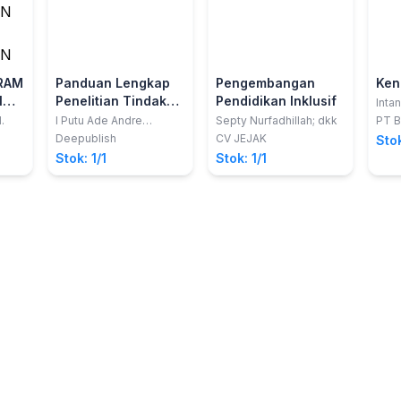
RAM
Panduan Lengkap
Pengembangan
Ken
N
Penelitian Tindakan
Pendidikan Inklusif
Intan
Efen
Kelas (PTK)
.
I Putu Ade Andre
Septy Nurfadhillah; dkk
PT B
Payadnya; dkk
Deepublish
CV JEJAK
Stok
Stok: 1/1
Stok: 1/1