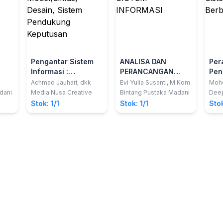
Pengantar Sistem
ANALISA DAN
Per
Informasi :
PERANCANGAN
Pen
i
Model,Siklus,
SISTEM INFORMASI
Sis
Achmad Jauhari; dkk
Evi Yulia Susanti, M.Kom
Mohd
Sad
Desain, Sistem
Ber
dani
Media Nusa Creative
Bintang Pustaka Madani
Deep
Pendukung
Stok: 1/1
Stok: 1/1
Stok
Keputusan