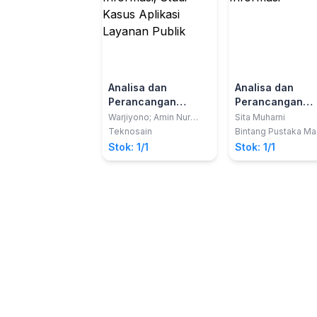
Analisa dan
Analisa dan
Perancangan
Perancangan
Sistem Informasi;
Sistem Informas
Warjiyono; Amin Nur
Sita Muharni
Rais; Fandhilah; Fina
Studi Kasus Aplikasi
Teknosain
Bintang Pustaka Ma
Rakhmatika Febrianti
Layanan Publik
Stok: 1/1
Stok: 1/1