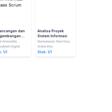
ancangan dan
Analisa Proyek
Analisa
gembangan
Sistem Informasi
Perancangan
tem Informasi
Sistem Informasi
 Amiruddin
Nurmalasari; Rani Irma
Melisa Winda Pertiwi
dam
Handayani; Nita Merlina
Agung Baitul Hikma
basis Scrum
Penyelesaian St
ublish Digital
Graha Ilmu
Graha Ilmu
Kasus
: 1/1
Stok: 1/1
Stok: 1/1
Menggunakan U