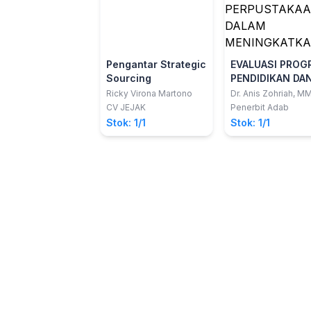
Pengantar Strategic
EVALUASI PROG
Sourcing
PENDIDIKAN DA
PELATIHAN
Ricky Virona Martono
Dr. Anis Zohriah, MM
PERPUSTAKAAN
CV JEJAK
Penerbit Adab
DALAM
Stok: 1/1
Stok: 1/1
MENINGKATKAN
EFEKTIVITAS
PELAYANAN
KEPUSTAKAAN