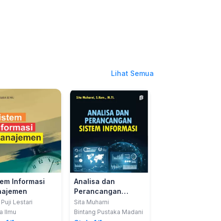
Lihat Semua
tem Informasi
Analisa dan
Perancangan
ajemen
Perancangan
Sistem Basis Da
Sistem Informasi
dan Penerapann
Puji Lestari
Sita Muharni
Renny Oktapiani; Ir
Tanu Kusnadi
dalam Sistem
a Ilmu
Bintang Pustaka Madani
Teknosain
Informasi