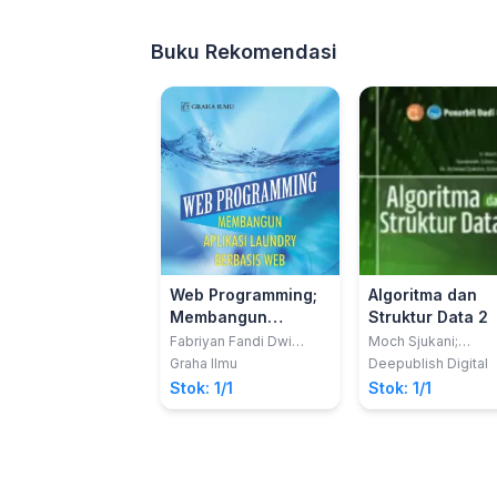
Buku Rekomendasi
Web Programming;
Algoritma dan
Membangun
Struktur Data 2
Aplikasi Laundry
Fabriyan Fandi Dwi
Moch Sjukani;
Imaniawan; Ragil
Nawindah; Achmad
Berbasis Web
Graha Ilmu
Deepublish Digital
Wijiyanto; Joko Dwi
Solichin
Stok: 1/1
Stok: 1/1
Mulyanto; Yustina
Meisella