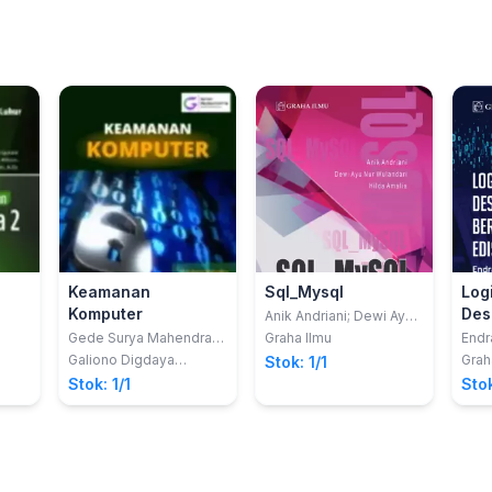
Keamanan
Sql_Mysql
Log
Komputer
Des
Anik Andriani; Dewi Ayu
Nur Wulandari; Hilda
Pem
Gede Surya Mahendra;
Graha Ilmu
Endr
Amalia
dkk
Ber
Galiono Digdaya
Grah
Stok: 1/1
Kawthar
Edis
Stok: 1/1
Stok