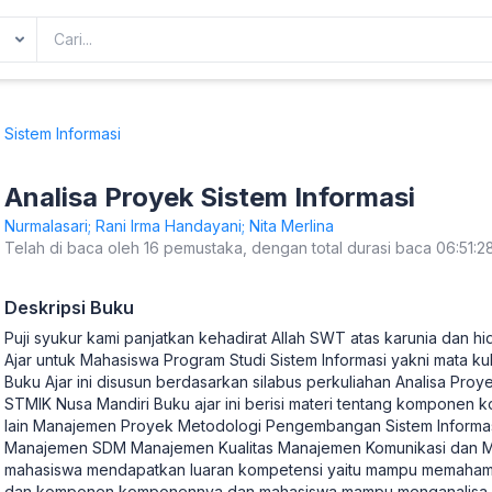
 Sistem Informasi
Analisa Proyek Sistem Informasi
Nurmalasari; Rani Irma Handayani; Nita Merlina
Telah di baca oleh 16 pemustaka, dengan total durasi baca 06:51:2
Deskripsi Buku
Puji syukur kami panjatkan kehadirat Allah SWT atas karunia dan 
Ajar untuk Mahasiswa Program Studi Sistem Informasi yakni mata kul
Buku Ajar ini disusun berdasarkan silabus perkuliahan Analisa Proy
STMIK Nusa Mandiri Buku ajar ini berisi materi tentang komponen 
lain Manajemen Proyek Metodologi Pengembangan Sistem Informa
Manajemen SDM Manajemen Kualitas Manajemen Komunikasi dan 
mahasiswa mendapatkan luaran kompetensi yaitu mampu memahami 
dan komponen komponennya dan mahasiswa mampu menganalisa d