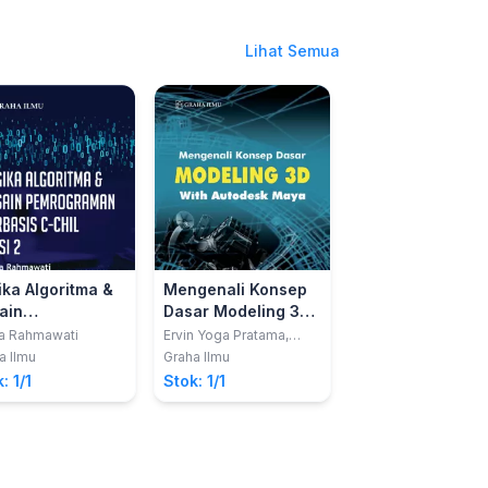
Lihat Semua
ika Algoritma &
Mengenali Konsep
Bagaimana
ain
Dasar Modeling 3D
Melakukan Evalu
rograman
With Autodesk
Terhadap Tekno
a Rahmawati
Ervin Yoga Pratama,
Didin Herlinudinkhaji
Agus Styawan
Prind Triajeng
basis C-CHIL
Maya
Informasi pada
a Ilmu
Graha Ilmu
Deepublish Digital
Pungkasanti; Nur
i 2
Sistem Perkulia
: 1/1
Stok: 1/1
Stok: 1/1
Wakhidah
Online dengan
Cobit 2019