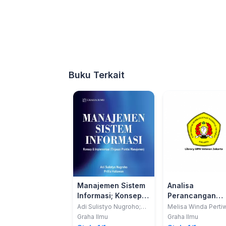
Buku Terkait
Manajemen Sistem
Analisa
Informasi; Konsep &
Perancangan
Implementasi
Sistem Informasi
Adi Sulistyo Nugroho;
Melisa Winda Pertiw
Prillia Haliawan
Agung Baitul Hikma
(Tinjauan Praktisi
Penyelesaian St
Graha Ilmu
Graha Ilmu
Manajemen)
Kasus