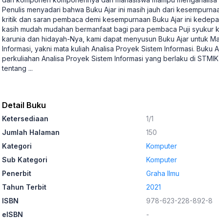
Penulis menyadari bahwa Buku Ajar ini masih jauh dari kesempurna
kritik dan saran pembaca demi kesempurnaan Buku Ajar ini kedepa
kasih mudah mudahan bermanfaat bagi para pembaca Puji syukur ka
karunia dan hidayah-Nya, kami dapat menyusun Buku Ajar untuk M
Informasi, yakni mata kuliah Analisa Proyek Sistem Informasi. Buku A
perkuliahan Analisa Proyek Sistem Informasi yang berlaku di STMIK N
tentang
...
Detail Buku
Ketersediaan
1/1
Jumlah Halaman
150
Kategori
Komputer
Sub Kategori
Komputer
Penerbit
Graha Ilmu
Tahun Terbit
2021
ISBN
978-623-228-892-8
eISBN
-