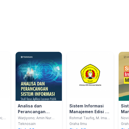
Analisa dan
Sistem Informasi
Sis
Perancangan
Manajemen Edisi 2;
Man
;
Sistem Informasi;
Konsep Dasar,
i;
Warjiyono; Amin Nur
Rohmat Taufiq, M. Imam
Novi 
h
Rais; Fandhilah; Fina
Muttaqijn, M. Imam
udi
Studi Kasus Aplikasi
Analisis danMetode
Teknosain
Graha Ilmu
Grah
Rakhmatika Febrianti
Mukhofa, Yafid Effendi
Layanan Publik
Pengembangan