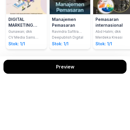
DIGITAL
Manajemen
Pemasaran
MARKETING
Pemasaran
internasional
(STRATEGI
Gunawan; dkk
Ravindra Safitra
Abd Halim; dkk
Hidayat; dkk
PEMASARAN
CV Media Sains
Deepublish Digital
Merdeka Kreasi
Indonesia
PADA ERA
Stok: 1/1
Stok: 1/1
Stok: 1/1
DIGITAL)
Preview