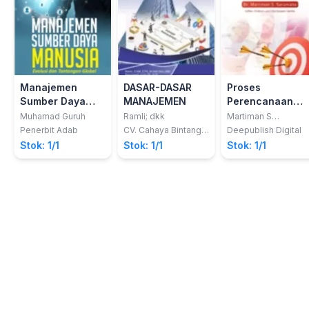
Manajemen
DASAR-DASAR
Proses
Sumber Daya
MANAJEMEN
Perencanaan
Manusia : Evolusi
Strategi
Muhamad Guruh
Ramli; dkk
Martiman S
Sarumaha
Dan Tantangan
Penerbit Adab
CV. Cahaya Bintang
Deepublish Digital
Cemerlang
Global
Stok: 1/1
Stok: 1/1
Stok: 1/1