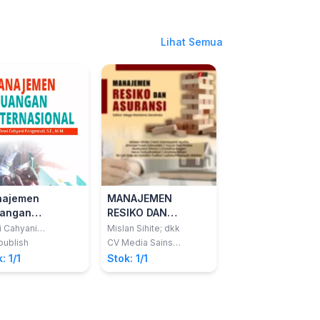
Lihat Semua
ajemen
MANAJEMEN
Transformasi H
angan
RESIKO DAN
Dalam Bisnis
ernasional
ASURANSI
 Cahyani
Mislan Sihite; dkk
Kris Banarto
estuti
ublish
CV Media Sains
Deepublish
Indonesia
: 1/1
Stok: 1/1
Stok: 1/1