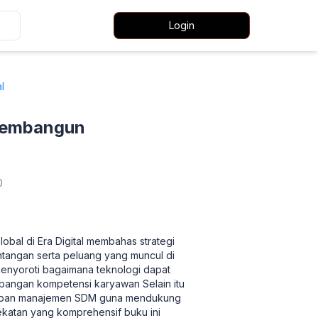
Login
l
Membangun
0
l di Era Digital membahas strategi
tangan serta peluang yang muncul di
 menyoroti bagaimana teknologi dapat
mbangan kompetensi karyawan Selain itu
erapan manajemen SDM guna mendukung
dekatan yang komprehensif buku ini