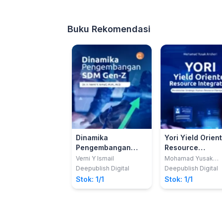
Buku Rekomendasi
Dinamika
Yori Yield Orien
Pengembangan
Resource
SDM Generasi - Z
Integration
Verni Y Ismail
Mohamad Yusak
Anshori
Pendekatan
Deepublish Digital
Deepublish Digital
Strategic Huma
Stok: 1/1
Stok: 1/1
Resource
Management