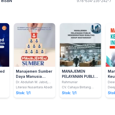
eISBN
978-634-235-242-7
ted
Manajemen Sumber
MANAJEMEN
Man
Daya Manusia
PELAYANAN PUBLIK
Keu
Internasional
MENINGKATKAN
Int
Dr. Abdullah W. Jabid,
Rahmuniar
Dewi
S.E, M.M; Dr. Rahayu Puji
Pang
KUALITAS HIDUP
Literasi Nusantara Abadi
CV. Cahaya Bintang
Deep
Suci, S.E., M.S
Cemerlang
n
MASYARAKAT
Stok: 1/1
Stok: 1/1
Stok