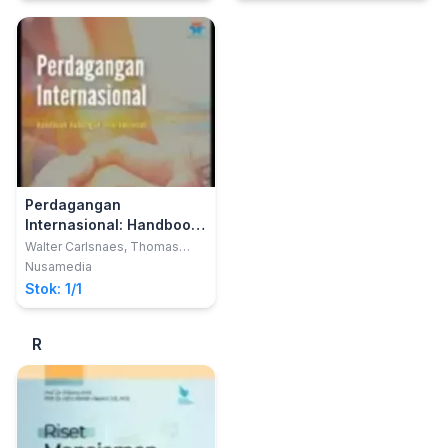
Perdagangan
Internasional: Handbook
Hubungan Internasional
Walter Carlsnaes, Thomas
Risse, Beth A Simmons
Nusamedia
Stok: 1/1
R