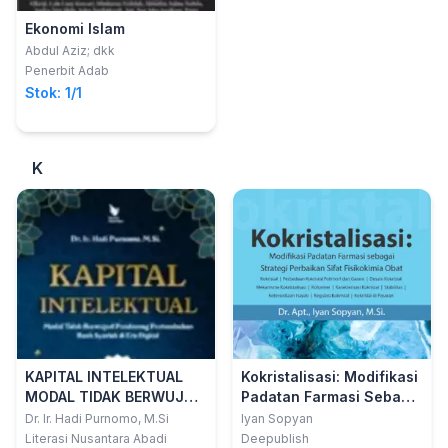
Ekonomi Islam
Abdul Aziz; dkk
Penerbit Adab
Stok: 1/1
K
KAPITAL INTELEKTUAL
Kokristalisasi: Modifikasi
MODAL TIDAK BERWUJUD
Padatan Farmasi Sebagai
PENDORONG
Strategi Perbaikan Sifat
Dr. Ir. Hadi Purnomo, M.Si
Iyan Sopyan
PERTUMBUHAN BANK
Fisikokimia Obat
Literasi Nusantara Abadi
Deepublish