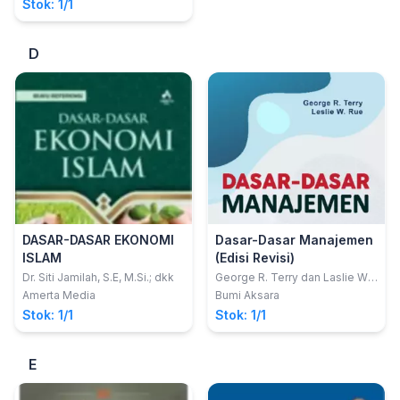
Stok: 1/1
D
DASAR-DASAR EKONOMI
Dasar-Dasar Manajemen
ISLAM
(Edisi Revisi)
Dr. Siti Jamilah, S.E, M.Si.; dkk
George R. Terry dan Laslie W.
Rue
Amerta Media
Bumi Aksara
Stok: 1/1
Stok: 1/1
E