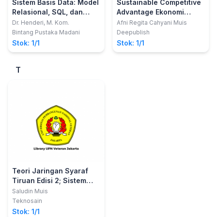
Sistem Basis Data: Model
Sustainable Competitive
Relasional, SQL, dan
Advantage Ekonomi
Object Oriented
Kreatif Indonesia Dalam
Dr. Henderi, M. Kom.
Afni Regita Cahyani Muis
Database
Dinamika Perdagangan
Bintang Pustaka Madani
Deepublish
Internasional
Stok: 1/1
Stok: 1/1
T
Teori Jaringan Syaraf
Tiruan Edisi 2; Sistem
Kecerdasan Tiruan
Saludin Muis
dengan Kemampuan
Teknosain
Belajar dan Adaptasi
Stok: 1/1