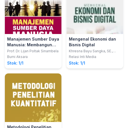
Manajemen Sumber Daya
Mengenal Ekonomi dan
Manusia: Membangun
Bisnis Digital
Tim Kerja yang Solid
Prof. Dr. Lijan Poltak Sinambela
Khresna Bayu Sangka, SE.,
MM., Ph.D., CMILT.
untuk Meningkatkan
Bumi Aksara
Relasi Inti Media
Kinerja
Stok: 1/1
Stok: 1/1
Metodologi Penelitian