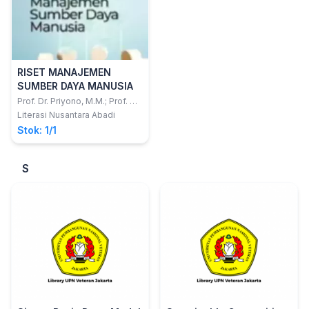
RISET MANAJEMEN
SUMBER DAYA MANUSIA
Prof. Dr. Priyono, M.M.; Prof. Dr.
Abd. Wahab Hasyim, S.E., M.Si.
Literasi Nusantara Abadi
Stok: 1/1
S