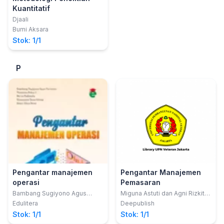
Kuantitatif
Djaali
Bumi Aksara
Stok: 1/1
P
Pengantar manajemen
Pengantar Manajemen
operasi
Pemasaran
Bambang Sugiyono Agus
Miguna Astuti dan Agni Rizkita
Purwono; dkk
Amanda
Edulitera
Deepublish
Stok: 1/1
Stok: 1/1