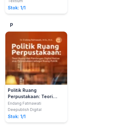
Pengantar Memahami
Textium
Perpustakaan,
Stok: 1/1
Kepustakaan,
Kepustakawanan dan
P
Informasi
Politik Ruang
Perpustakaan: Teori
Ruang dan Pandangan
Endang Fatmawati
Digital Native atas
Deepublish Digital
Perpustakaan Sebagai
Stok: 1/1
Ruang Publik