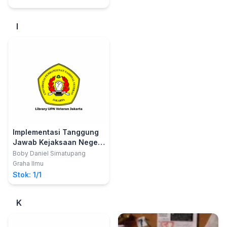
I
Implementasi Tanggung
Jawab Kejaksaan Negeri
dalam Pemberantasan
Boby Daniel Simatupang
Tindak Pidana Korupsi di
Graha Ilmu
Indonesia
Stok: 1/1
K