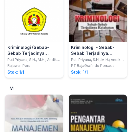
Kriminologi (Sebab-
Kriminologi - Sebab-
Sebab Terjadinya
Sebab Terjadinya
Kejahatan)
Kejahatan
Puti Priyana, S.H., M.H.; Andika
Puti Priyana, S.H., M.H.; Andika
Dwi Yuliardi
Dwi Yuliardi
Rajawali Pers
PT RajaGrafindo Persada
Stok: 1/1
Stok: 1/1
M