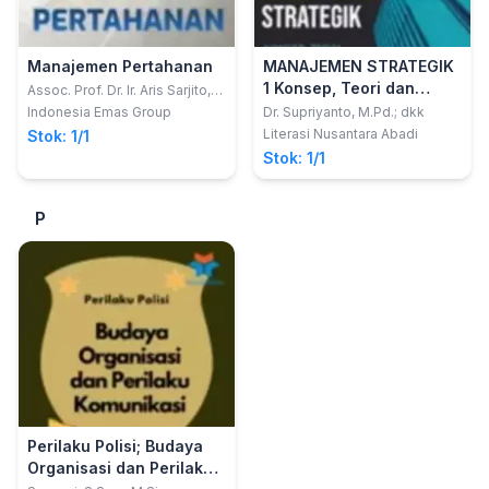
Manajemen Pertahanan
MANAJEMEN STRATEGIK
1 Konsep, Teori dan
Assoc. Prof. Dr. Ir. Aris Sarjito,
S.T., M.AP., IPU., ACPE., ASEAN
Aplikasinya
Indonesia Emas Group
Dr. Supriyanto, M.Pd.; dkk
Eng.; Prof. Dr. S. Pantja Djati,
Literasi Nusantara Abadi
Stok: 1/1
M.Si., M.A, M.Th
Stok: 1/1
P
Perilaku Polisi; Budaya
Organisasi dan Perilaku