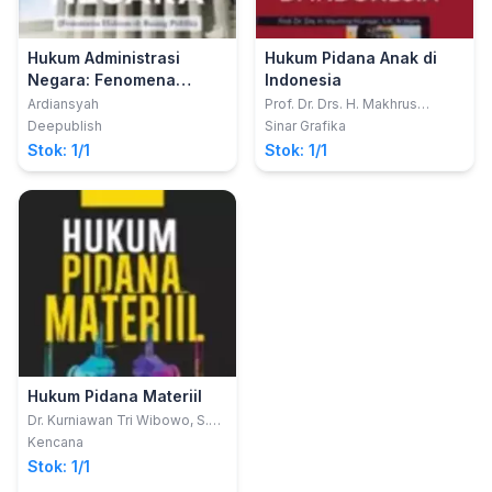
Hukum Administrasi
Hukum Pidana Anak di
Negara: Fenomena
Indonesia
Hukum di Ruang Publik
Ardiansyah
Prof. Dr. Drs. H. Makhrus
Munajat, S.H. M.Hum.
Deepublish
Sinar Grafika
Stok: 1/1
Stok: 1/1
Hukum Pidana Materiil
Dr. Kurniawan Tri Wibowo, S.H.,
M.H., CPL., CCD., CTA.; Warih
Kencana
Anjari, S.H., S.Pd., M.H.
Stok: 1/1