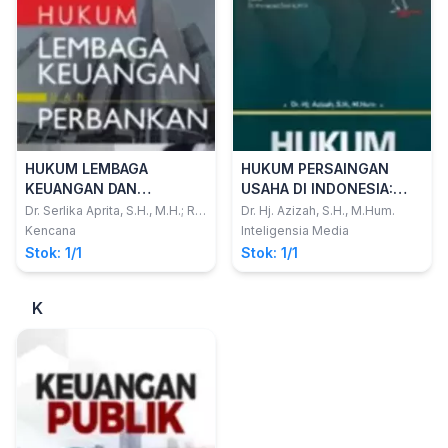
Sumartini Putr
HUKUM LEMBAGA
HUKUM PERSAINGAN
KEUANGAN DAN
USAHA DI INDONESIA:
PERBANKAN
Dalam Pendekatan
Dr. Serlika Aprita, S.H., M.H.; Rio
Dr. Hj. Azizah, S.H., M.Hum.
Adhitya, S.T., S.H., M.Kn.
Normatif dan Empiris
Kencana
Inteligensia Media
Stok: 1/1
Stok: 1/1
K