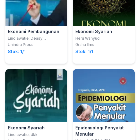
Ekonomi Pembangunan
Ekonomi Syariah
Lindiawatie; Deasy
Heru Wahyudi
Nurmalasari
Unindra Press
Graha Ilmu
Stok: 1/1
Stok: 1/1
Ekonomi Syariah
Epidemiologi Penyakit
Menular
Lindiawatie; dkk