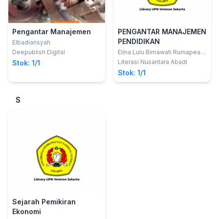
Pengantar Manajemen
PENGANTAR MANAJEMEN
PENDIDIKAN
Elbadiansyah
Deepublish Digital
Elina Lulu Bimawati Rumapea,
S, Pd., M. Pd.; dkk
Literasi Nusantara Abadi
Stok: 1/1
Stok: 1/1
S
Sejarah Pemikiran
Ekonomi