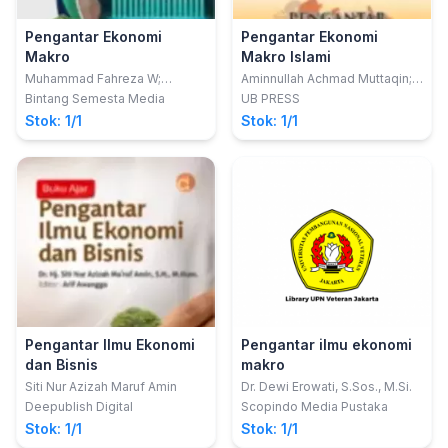
Pengantar Ekonomi
Pengantar Ekonomi
Makro
Makro Islami
Muhammad Fahreza W;
Aminnullah Achmad Muttaqin;
Sulfaidah
dkk
Bintang Semesta Media
UB PRESS
Stok: 1/1
Stok: 1/1
Pengantar Ilmu Ekonomi
Pengantar ilmu ekonomi
dan Bisnis
makro
Siti Nur Azizah Maruf Amin
Dr. Dewi Erowati, S.Sos., M.Si.
Deepublish Digital
Scopindo Media Pustaka
Stok: 1/1
Stok: 1/1