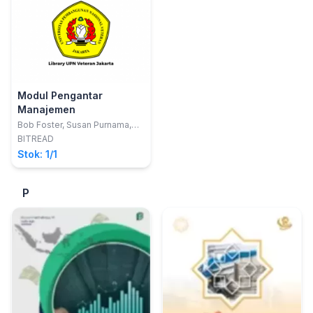
Modul Pengantar
Manajemen
Bob Foster, Susan Purnama,
Fitriani Reyta
BITREAD
Stok: 1/1
P