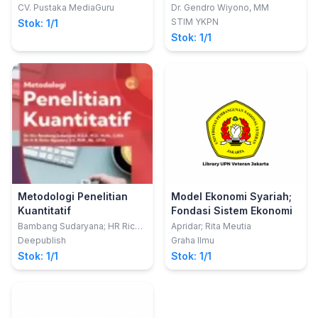
S.P.,MP.; Yenny Laura
CV. Pustaka MediaGuru
Dr. Gendro Wiyono, MM
Butarbutar, S.P.,M.P.
STIM YKPN
Stok: 1/1
Stok: 1/1
Metodologi Penelitian
Model Ekonomi Syariah;
Kuantitatif
Fondasi Sistem Ekonomi
Bambang Sudaryana; HR Ricky
Apridar; Rita Meutia
Agusiady
Deepublish
Graha Ilmu
Stok: 1/1
Stok: 1/1