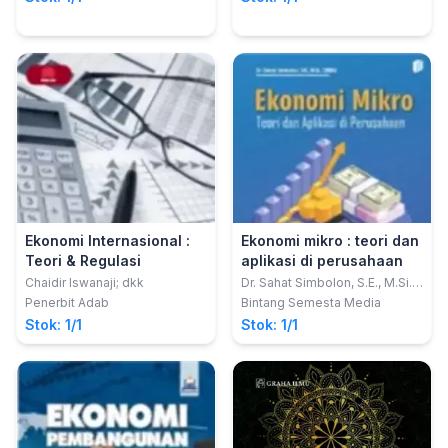
Ekonomi Internasional :
Ekonomi mikro : teori dan
Teori & Regulasi
aplikasi di perusahaan
Chaidir Iswanaji; dkk
Dr. Sahat Simbolon, S.E., M.Si.,
CIMBA.
Penerbit Adab
Bintang Semesta Media
Stok: 1/1
Stok: 1/1