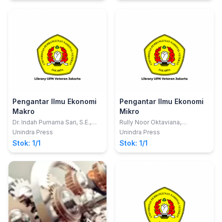
Pengantar Ilmu Ekonomi
Pengantar Ilmu Ekonomi
Makro
Mikro
Dr. Indah Purnama Sari, S.E.,
Rully Noor Oktaviana,
M.Pd; Rully Noor Oktaviana,
S.E.,M.M.; Dr. Indah Purnama
Unindra Press
Unindra Press
S.E., M.M.
Sari, S.E.,M.Pd
Stok: 1/1
Stok: 1/1