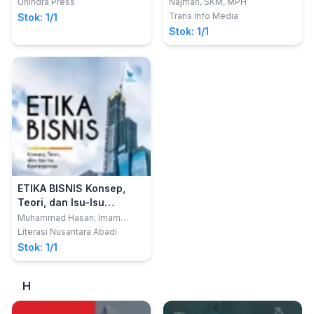
Unindra Press
Najmah, SKM, MPH
Trans Info Media
Stok: 1/1
Stok: 1/1
ETIKA BISNIS Konsep,
Teori, dan Isu-Isu
Kontemporer
Muhammad Hasan; Imam
Asrofi; Rahmad Hakim;
Literasi Nusantara Abadi
Mochamad Doddy Syahirul
Stok: 1/1
Alam, Lita Monalysa, Rino
Febrianno Boer, Nur Hikmah,
Siti Mariam, R Santoso,
H
Wahdan Arum Inawati, Nailin
Nikmatul Maulidiyah, Hanif Rani
Iswari, M. Ihsan Said, Synthia