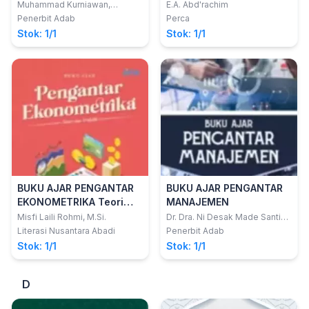
Muhammad Kurniawan,
E.A. Abd'rachim
S.E.,M.E.Sy
Penerbit Adab
Perca
Stok: 1/1
Stok: 1/1
BUKU AJAR PENGANTAR
BUKU AJAR PENGANTAR
EKONOMETRIKA Teori
MANAJEMEN
dan Praktik
Misfi Laili Rohmi, M.Si.
Dr. Dra. Ni Desak Made Santi
Diwyarthi, M.Si; I Wayan Adi
Literasi Nusantara Abadi
Penerbit Adab
Pratama, S.Tr.Par., M.Par; Renny
Stok: 1/1
Stok: 1/1
Lubis, S.T, M.M; Marlina, SE.,
MM Dkk
D