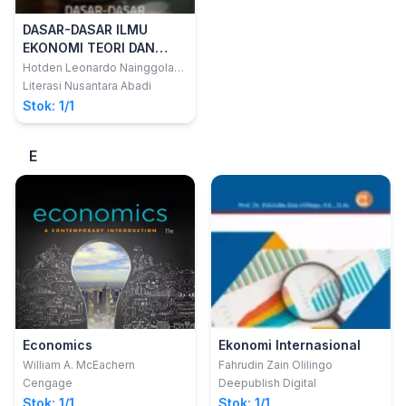
DASAR-DASAR ILMU
EKONOMI TEORI DAN
PRAKTIK DALAM
Hotden Leonardo Nainggolan;
dkk
PENGAMBILAN
Literasi Nusantara Abadi
KEPUTUSAN EKONOMI
Stok: 1/1
E
Economics
Ekonomi Internasional
William A. McEachern
Fahrudin Zain Olilingo
Cengage
Deepublish Digital
Stok: 1/1
Stok: 1/1