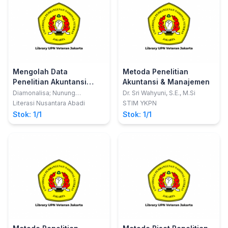
Mengolah Data
Metoda Penelitian
Penelitian Akuntansi
Akuntansi & Manajemen
dengan SPSS
Diamonalisa; Nunung
Dr. Sri Wahyuni, S.E., M.Si
Nurhayati; Dani Rahman
Literasi Nusantara Abadi
STIM YKPN
Stok: 1/1
Stok: 1/1