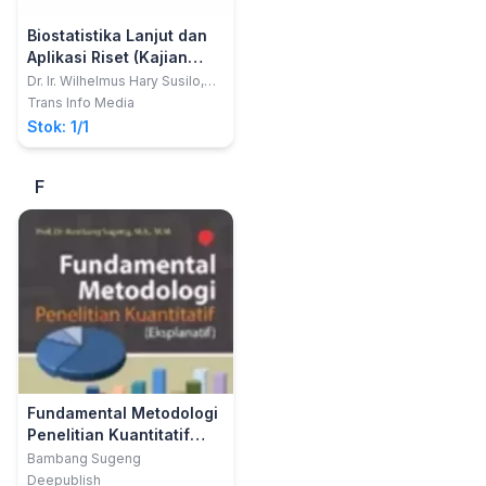
Biostatistika Lanjut dan
Aplikasi Riset (Kajian
Medikal Bedah pada Ilmu
Dr. Ir. Wilhelmus Hary Susilo,
MM, IAI; Prof. Dr. M. Havidz
Keperawatan dengan
Trans Info Media
Aima, MS; Fitriana Suprapti,
Analisis Uji Beda, Regresi
Stok: 1/1
MAN
Linier Berganda dan
Regresi Logistik Aplikasi
F
Program SPSS)
Fundamental Metodologi
Penelitian Kuantitatif
(Eksplanatif)
Bambang Sugeng
Deepublish