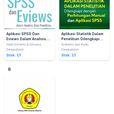
Aplikasi SPSS Dan
Aplikasi Statistik Dalam
Eviews Dalam Analisis
Penelitian Dilengkapi
Data Penelitian
Dengan Perhitungan
Hadi Ismanto & Silviana
Ardianto dan Kadir
Pebruary
Manual Dan Aplikasi
Deepublish
Deepublish
SPSS
Stok: 1/1
Stok: 1/1
B