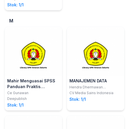
Stok: 1/1
M
Mahir Menguasai SPSS
MANAJEMEN DATA
Panduan Praktis
Hendra Dhermawan
Sitanggang; dkk
Mengolah Data
Ce Gunawan
CV Media Sains Indonesia
Penelitian New Edition
Deepublish
Stok: 1/1
Buku Untuk Orang Yang
Stok: 1/1
(Merasa) Tidak Bisa Dan
Tidak Suka Statistika