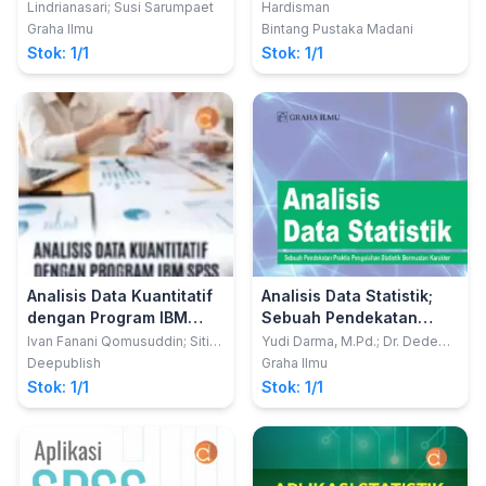
Perusahaan dan
Program GNU-PSPP:
Lindrianasari; Susi Sarumpaet
Hardisman
Pemerintah
Alternatif IBM-SPSS ®
Graha Ilmu
Bintang Pustaka Madani
Gratis, Praktis, dan Legal
Stok: 1/1
Stok: 1/1
dengan Penerapan di
Bidang Kesehatan
Analisis Data Kuantitatif
Analisis Data Statistik;
dengan Program IBM
Sebuah Pendekatan
SPSS Statistic 20.0
Praktis Pengolahan
Ivan Fanani Qomusuddin; Siti
Yudi Darma, M.Pd.; Dr. Dede
Romlah
Suratman, M.Si.; Dr. Ahmad
Statistik Bermuatan
Deepublish
Graha Ilmu
Yani. T, M.Pd.
Karakter
Stok: 1/1
Stok: 1/1