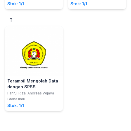
M.Kes; Brajakson Siokal,
Stok: 1/1
Stok: 1/1
S.Kep. Ns.,;Sudarman, S.Kep.
Ns., M.Kes
T
Terampil Mengolah Data
dengan SPSS
Fahrul Riza; Andreas Wijaya
Graha Ilmu
Stok: 1/1