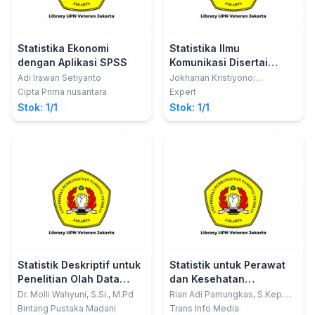
Statistika Ekonomi
Statistika Ilmu
dengan Aplikasi SPSS
Komunikasi Disertai
Petunjuk Penggunaan
Adi Irawan Setiyanto
Jokhanan Kristiyono;
Suprihatin
Aplikasi SPSS Ver.31
Cipta Prima nusantara
Expert
Stok: 1/1
Stok: 1/1
Statistik Deskriptif untuk
Statistik untuk Perawat
Penelitian Olah Data
dan Kesehatan
Manual dan SPSS Versi
(Dilengkapi Tutorial SPSS
Dr. Molli Wahyuni, S.Si., M.Pd
Rian Adi Pamungkas, S.Kep.
Ns., MNS; Nusdin, S.Kep. Ns.,
25
dan Interpretasi Data)
Bintang Pustaka Madani
Trans Info Media