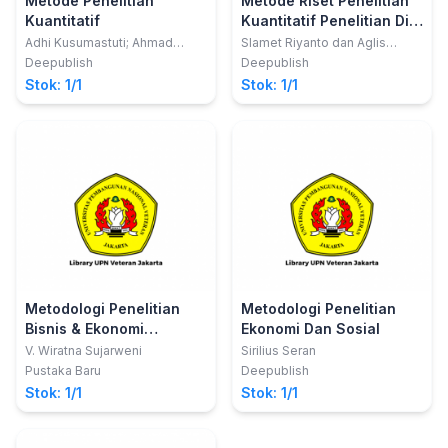
Metode Penelitian
Metode Riset Penelitian
Kuantitatif
Kuantitatif Penelitian Di
Bidang Manajemen,
Adhi Kusumastuti; Ahmad
Slamet Riyanto dan Aglis
Mustamil Khoiron; Taofan Ali
Andhita Hatmawan
Teknik, Pendidikan Dan
Deepublish
Deepublish
Achmadi
Eksperimen
Stok: 1/1
Stok: 1/1
Metodologi Penelitian
Metodologi Penelitian
Bisnis & Ekonomi
Ekonomi Dan Sosial
Pendekatan Kuantitatif
V. Wiratna Sujarweni
Sirilius Seran
Pustaka Baru
Deepublish
Stok: 1/1
Stok: 1/1