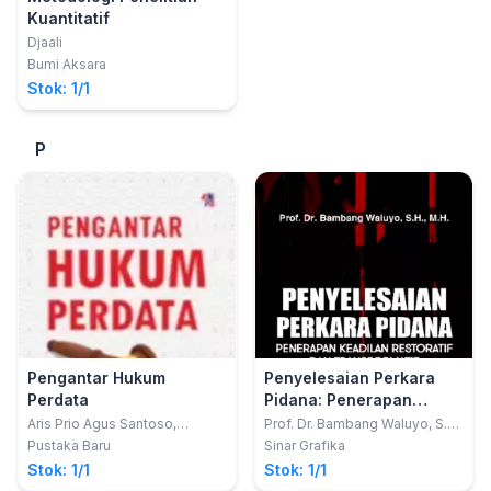
Kuantitatif
Djaali
Bumi Aksara
Stok: 1/1
P
Pengantar Hukum
Penyelesaian Perkara
Perdata
Pidana: Penerapan
Keadilan Restoratif dan
Aris Prio Agus Santoso,
Prof. Dr. Bambang Waluyo, S.H.,
SH.,MH.; Widi Nugrahaningsih,
M.H
Transformatif
Pustaka Baru
Sinar Grafika
SH., MH.; Rezi, SH.,MH.
Stok: 1/1
Stok: 1/1