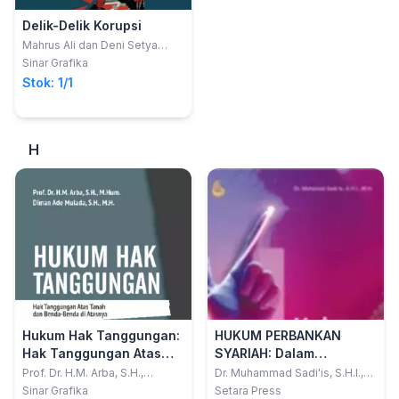
Delik-Delik Korupsi
Mahrus Ali dan Deni Setya
Bagus Yuherawa
Sinar Grafika
Stok: 1/1
H
Hukum Hak Tanggungan:
HUKUM PERBANKAN
Hak Tanggungan Atas
SYARIAH: Dalam
Tanah dan Benda-Benda
Perspektif Dogmatik
Prof. Dr. H.M. Arba, S.H.,
Dr. Muhammad Sadi'is, S.H.I.,
M.Hum. dan Diman Ade
M.H.
di Atasnya
Hukum, Teori Hukum, dan
Sinar Grafika
Setara Press