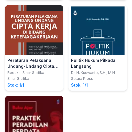
Peraturan Pelaksana
Politik Hukum Pilkada
Undang-Undang Cipta
Langsung
Kerja di Bidang
Redaksi Sinar Grafika
Dr. H. Kuswanto, S.H., M.H
Ketenagakerjaan
Sinar Grafika
Setara Press
Stok: 1/1
Stok: 1/1