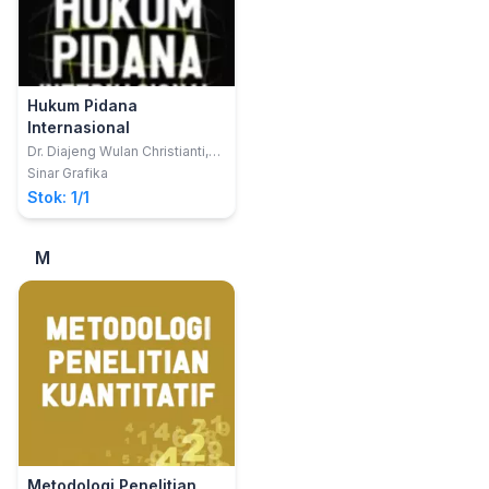
Hukum Pidana
Internasional
Dr. Diajeng Wulan Christianti,
S.H., LL.M.
Sinar Grafika
Stok: 1/1
M
Metodologi Penelitian