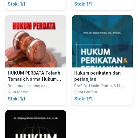
Mulada, S.H. M.H.
Filsafat Hukum
Stok: 1/1
Stok: 1/1
HUKUM PERDATA Telaah
Hukum perikatan dan
Tematik Norma Hukum
perjanjian
Perdata Tertulis
Rachmadi Usman; dkk
Prof. Dr. Hasim Purba, S.H.,
M.Hum.
Nuta Media
Sinar Grafika
Stok: 1/1
Stok: 1/1