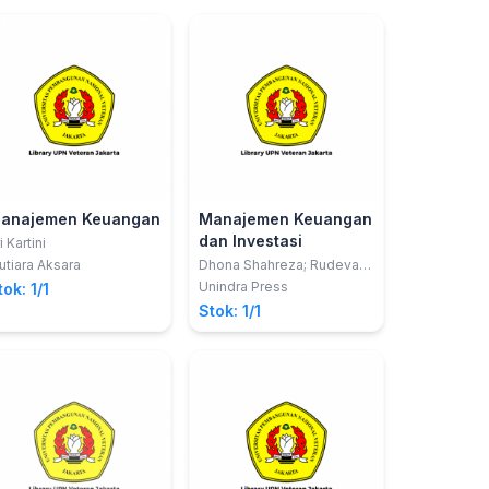
anajemen Keuangan
Manajemen Keuangan
dan Investasi
i Kartini
tiara Aksara
Dhona Shahreza; Rudeva
Juniawaty
Unindra Press
tok: 1/1
Stok: 1/1