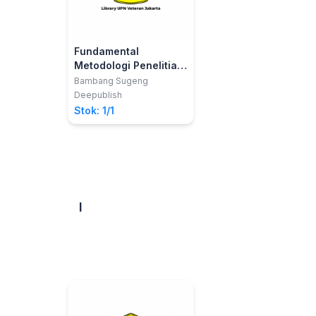
Fundamental
Metodologi Penelitian
Kuantitatif
Bambang Sugeng
(Eksplanatif)
Deepublish
Stok: 1/1
I