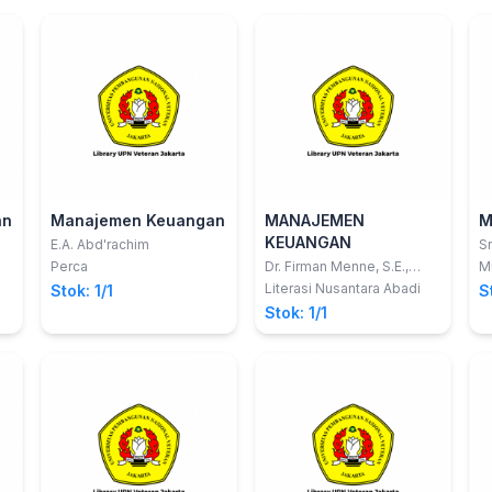
an
Manajemen Keuangan
MANAJEMEN
M
KEUANGAN
E.A. Abd'rachim
Sr
Perca
Dr. Firman Menne, S.E.,
Mu
M.Si., Ak., CA.
Literasi Nusantara Abadi
Stok: 1/1
S
Stok: 1/1