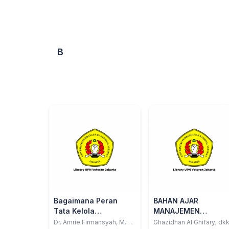
B
Bagaimana Peran
BAHAN AJAR
Tata Kelola
MANAJEMEN
Perusahaan Dalam
KEUANGAN II
Dr. Amrie Firmansyah, M.Ak;
Ghazidhan Al Ghifary; dk