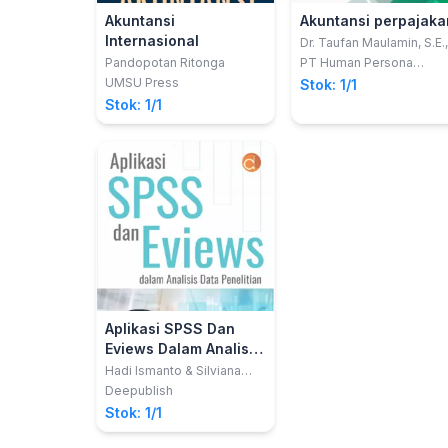
Akuntansi
Akuntansi perpajaka
Internasional
Dr. Taufan Maulamin, S.E.,
Ak., M.M. dan Sartono, S.E
Pandopotan Ritonga
PT Human Persona
Ak., M.A.
Indonesia
UMSU Press
Stok: 1/1
Stok: 1/1
Aplikasi SPSS Dan
Eviews Dalam Analisis
Data Penelitian
Hadi Ismanto & Silviana
Pebruary
Deepublish
Stok: 1/1