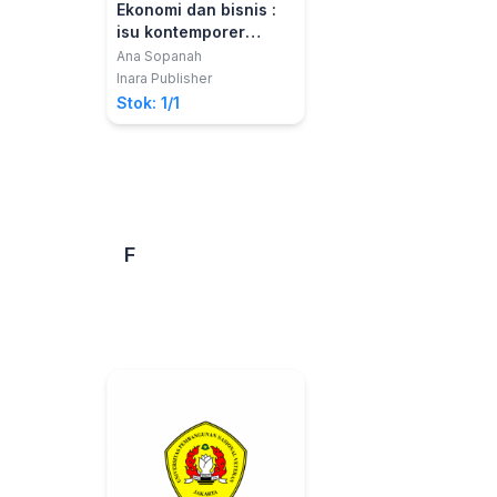
Ekonomi dan bisnis :
isu kontemporer
ekonomi dan bisnis
Ana Sopanah
Inara Publisher
Stok: 1/1
F