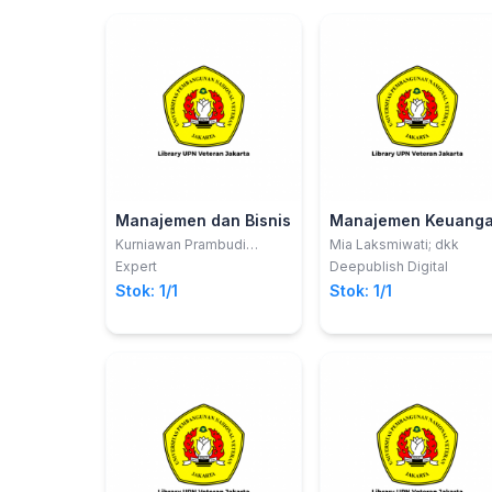
Manajemen dan Bisnis
Manajemen Keuang
Kurniawan Prambudi
Mia Laksmiwati; dkk
Utomo; Sinta Rukiastiandari
Expert
Deepublish Digital
Stok: 1/1
Stok: 1/1