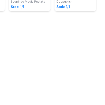
Widyawati; Nur Widyawati
4.0
Scopindo Media Pustaka
Deepublish
Stok: 1/1
Stok: 1/1