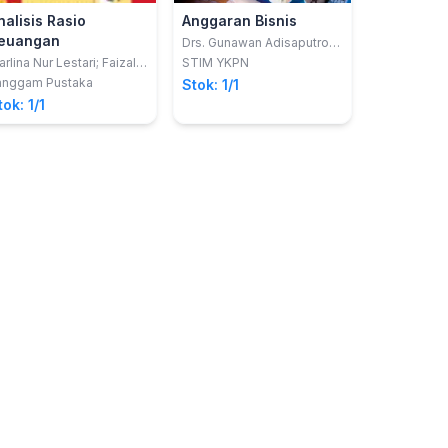
nalisis Rasio
Anggaran Bisnis
euangan
Drs. Gunawan Adisaputro,
M.B.A.
rlina Nur Lestari; Faizal
STIM YKPN
aris Eko Prabowo
anggam Pustaka
Stok: 1/1
tok: 1/1