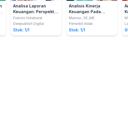
n
Analisa Laporan
Analisis Kinerja
A
Keuangan: Perspektif
Keuangan Pada
K
.,
Warren Buffet
Koperasi Syariah di
Francis Hutabarat
Masnur., SE.,ME
Ma
H
Pekanbaru
Deepublish Digital
Penerbit Adab
L
Stok: 1/1
Stok: 1/1
S