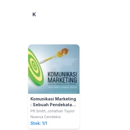
K
Komunikasi Marketing
: Sebuah Pendekatan
Terintegrasi
PR Smith; Jonathan Taylor
Nuansa Cendekia
Stok: 1/1