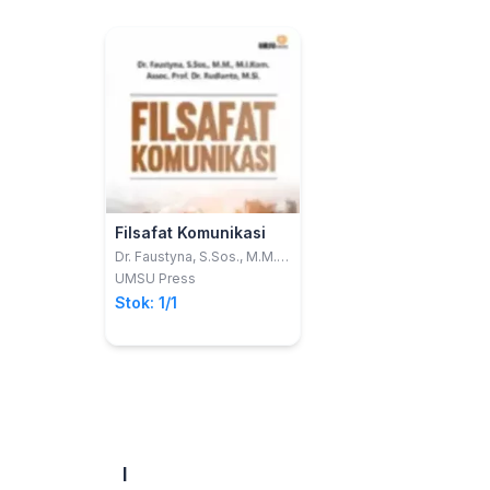
Filsafat Komunikasi
Dr. Faustyna, S.Sos., M.M.,
M.I.Kom.; Assoc. Prof.
UMSU Press
Dr.Rudianto M.Si.
Stok: 1/1
I