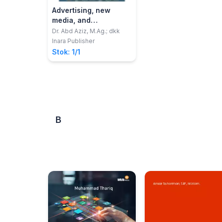
Advertising, new
media, and
intercultural
Dr. Abd Aziz, M.Ag.; dkk
communication
Inara Publisher
Stok: 1/1
B