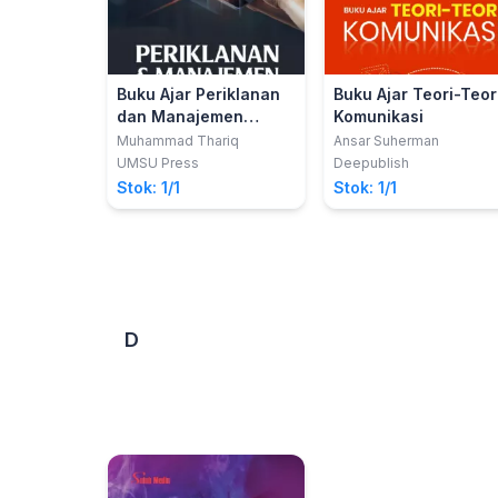
Buku Ajar Periklanan
Buku Ajar Teori-Teor
dan Manajemen
Komunikasi
Media
Muhammad Thariq
Ansar Suherman
UMSU Press
Deepublish
Stok: 1/1
Stok: 1/1
D