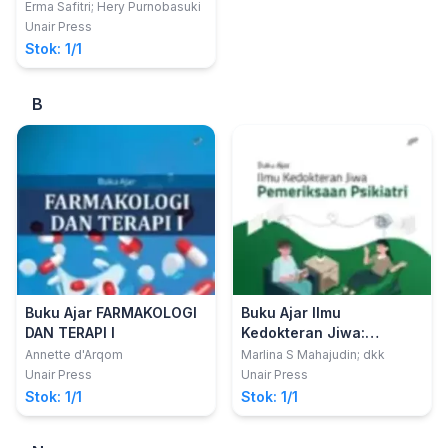
Erma Safitri; Hery Purnobasuki
Unair Press
Stok: 1/1
B
Buku Ajar FARMAKOLOGI
Buku Ajar Ilmu
DAN TERAPI I
Kedokteran Jiwa:
Pemeriksaan Psikiatri
Annette d'Arqom
Marlina S Mahajudin; dkk
Unair Press
Unair Press
Stok: 1/1
Stok: 1/1