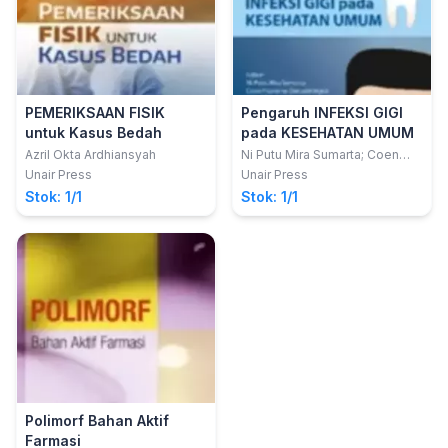
PEMERIKSAAN FISIK
Pengaruh INFEKSI GIGI
untuk Kasus Bedah
pada KESEHATAN UMUM
Azril Okta Ardhiansyah
Ni Putu Mira Sumarta; Coen
Pramono D; David Buntoro
Unair Press
Unair Press
Kamadjaja
Stok: 1/1
Stok: 1/1
Polimorf Bahan Aktif
Farmasi