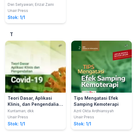
Dwi Setyawan; Erizal Zaini
Unair Press
Stok: 1/1
T
Teori Dasar, Aplikasi
Tips Mengatasi Efek
Klinis, dan Pengendalian
Samping Kemoterapi
Covid-19
Kuntaman; dkk
Azril Okta Ardhiansyah
Unair Press
Unair Press
Stok: 1/1
Stok: 1/1