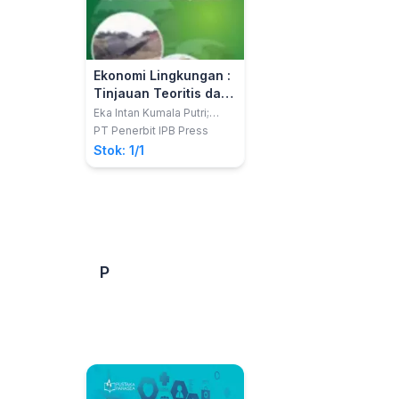
Ekonomi Lingkungan :
Tinjauan Teoritis dan
Kajian Praktis
Eka Intan Kumala Putri;
Nuva Maresfin
PT Penerbit IPB Press
Stok: 1/1
P