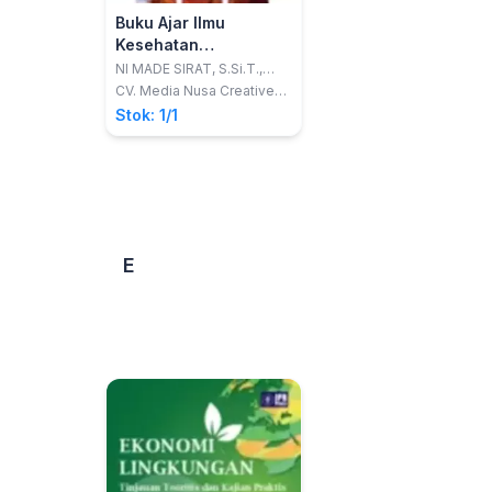
Buku Ajar Ilmu
Kesehatan
Masyarakat
NI MADE SIRAT, S.Si.T.,
M.Kes.; ANAK AGUNG
CV. Media Nusa Creative
GEDE AGUNG, SKM.,
(MNC PUBLISHING)
Stok: 1/1
M.Kes.
E