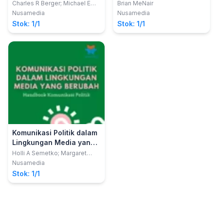
Komunikasi
serta Politik Pertunjukan
Charles R Berger; Michael E
Brian MeNair
Roloff; David R Roskos-
dan Proses Demokrasi
Nusamedia
Nusamedia
Ewoldsen
Stok: 1/1
Stok: 1/1
Komunikasi Politik dalam
Lingkungan Media yang
Berubah: Handbook
Holli A Semetko; Margaret
Scammell
Komunikasi Politik
Nusamedia
Stok: 1/1