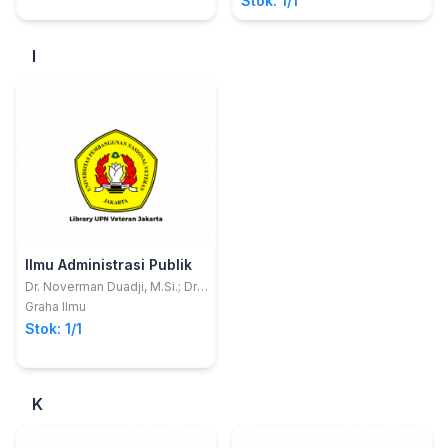
Stok: 1/1
I
Ilmu Administrasi Publik
Dr. Noverman Duadji, M.Si.; Dr.
Novita Tresiana, M.Si.; Dodi
Graha Ilmu
FaedlullohDr. Novita
Stok: 1/1
TresianaDodi Faedlulloh,
S.Sos., M.Si.
K