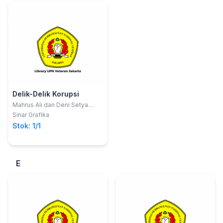
Delik-Delik Korupsi
Mahrus Ali dan Deni Setya
Bagus Yuherawa
Sinar Grafika
Stok: 1/1
E