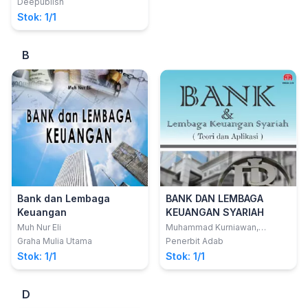
Deepublish
Stok: 1/1
B
Bank dan Lembaga
BANK DAN LEMBAGA
Keuangan
KEUANGAN SYARIAH
Muh Nur Eli
Muhammad Kurniawan,
S.E.,M.E.Sy
Graha Mulia Utama
Penerbit Adab
Stok: 1/1
Stok: 1/1
D