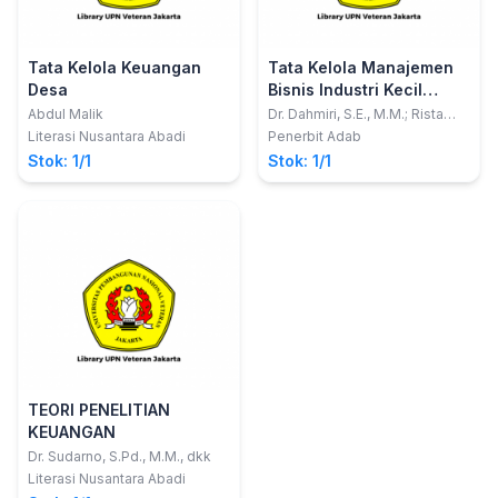
Tata Kelola Keuangan
Tata Kelola Manajemen
Desa
Bisnis Industri Kecil
Menengah
Abdul Malik
Dr. Dahmiri, S.E., M.M.; Rista
Aldilla Syafri, S.E., M.M; dan Dr.
Literasi Nusantara Abadi
Penerbit Adab
Idham Khalik, SE., M.M
Stok: 1/1
Stok: 1/1
TEORI PENELITIAN
KEUANGAN
Dr. Sudarno, S.Pd., M.M., dkk
Literasi Nusantara Abadi