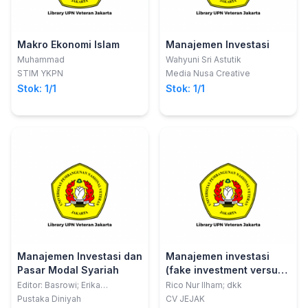
Makro Ekonomi Islam
Manajemen Investasi
Muhammad
Wahyuni Sri Astutik
STIM YKPN
Media Nusa Creative
Stok: 1/1
Stok: 1/1
Manajemen Investasi dan
Manajemen investasi
Pasar Modal Syariah
(fake investment versus
legal investment)
Editor: Basrowi; Erika
Rico Nur Ilham; dkk
Anggraeni
Pustaka Diniyah
CV JEJAK