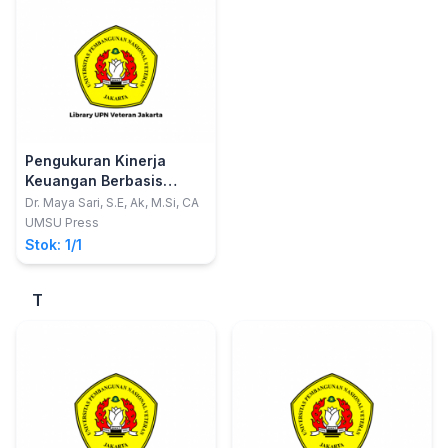
Pengukuran Kinerja
Keuangan Berbasis
GoodCorporate
Dr. Maya Sari, S.E, Ak, M.Si, CA
Governance
UMSU Press
Stok: 1/1
T