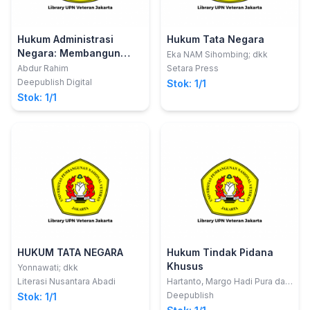
Hukum Administrasi
Hukum Tata Negara
Negara: Membangun
Eka NAM Sihombing; dkk
Kewenangan dan
Abdur Rahim
Setara Press
Keadilan dalam
Deepublish Digital
Stok: 1/1
Pemerintahan
Stok: 1/1
HUKUM TATA NEGARA
Hukum Tindak Pidana
Khusus
Yonnawati; dkk
Literasi Nusantara Abadi
Hartanto, Margo Hadi Pura dan
Oci Senjaya
Deepublish
Stok: 1/1