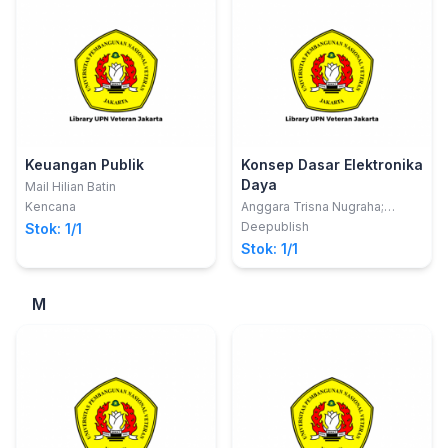
Keuangan Publik
Konsep Dasar Elektronika
Daya
Mail Hilian Batin
Kencana
Anggara Trisna Nugraha;
Rachma Prilian Eviningsih
Deepublish
Stok: 1/1
Stok: 1/1
M