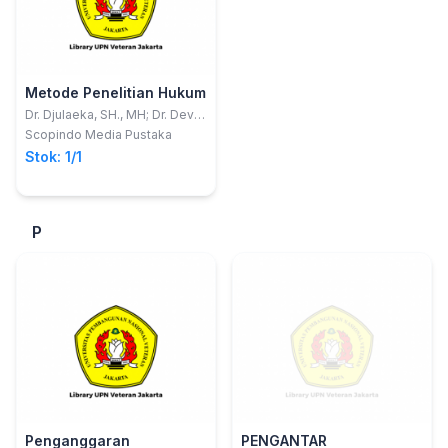
Metode Penelitian Hukum
Dr. Djulaeka, SH., MH; Dr. Devi
Rahayu, SH., M.Hum
Scopindo Media Pustaka
Stok: 1/1
P
Penganggaran
PENGANTAR