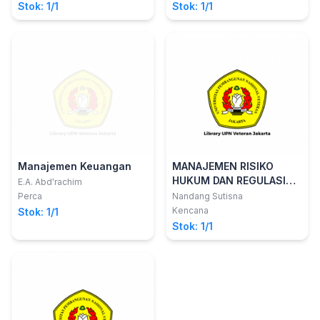
Stok: 1/1
Stok: 1/1
Manajemen Keuangan
MANAJEMEN RISIKO
HUKUM DAN REGULASI
E.A. Abd'rachim
PENGADAAN
Perca
Nandang Sutisna
BARANG/JASA Studi
Kencana
Stok: 1/1
Pemerintah, BUMN, dan
Stok: 1/1
BUMD