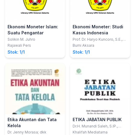
Ekonomi Moneter Islam:
Ekonomi Moneter: Studi
Suatu Pengantar
Kasus Indonesia
Solikin M. Juhro
Prof. Dr. Haryo Kuncoro, S.E.,
M.Si.
Rajawali Pers
Bumi Aksara
Stok: 1/1
Stok: 1/1
Etika Akuntan dan Tata
ETIKA JABATAN PUBLIK
Kelola
Dr.H. Munandi Saleh, S.IP.,
M.Si.; Dr. Drs. H. Erry Sunarya,
Dr. Jenny Morasa; dkk
Khalifah Mediatama