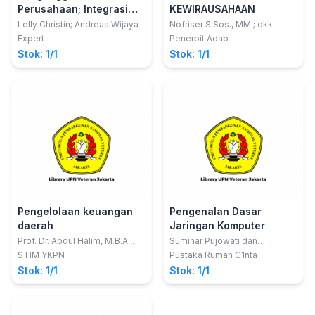
Perusahaan; Integrasi
KEWIRAUSAHAAN
Teori dan Praktek
Lelly Christin; Andreas Wijaya
Nofriser S.Sos., MM.; dkk
Expert
Penerbit Adab
Stok: 1/1
Stok: 1/1
Pengelolaan keuangan
Pengenalan Dasar
daerah
Jaringan Komputer
Prof. Dr. Abdul Halim, M.B.A.,
Suminar Pujowati dan
Akt.Muhammad Iqbal, S.E.,
Bambang Bagus Harianto
STIM YKPN
Pustaka Rumah C1nta
M.Sc.
Stok: 1/1
Stok: 1/1