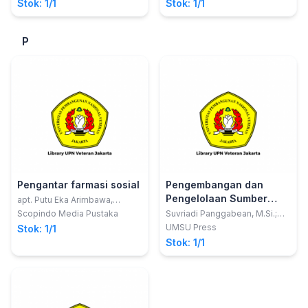
Stok: 1/1
Stok: 1/1
P
Pengantar farmasi sosial
Pengembangan dan
Pengelolaan Sumber
apt. Putu Eka Arimbawa,
S.Farm., M.Kes
Belajar Pendidikan Dasar
Scopindo Media Pustaka
Suvriadi Panggabean, M.Si.;
dkk
di Era Kenormalan Baru
UMSU Press
Stok: 1/1
Stok: 1/1