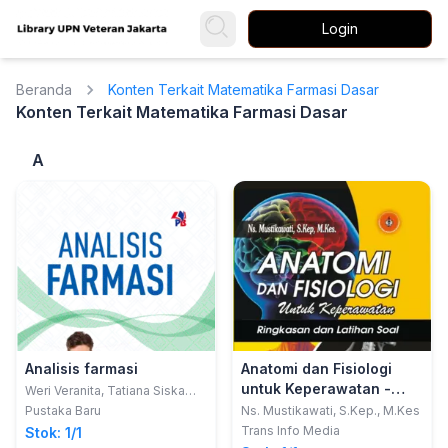
Login
Beranda
Konten Terkait Matematika Farmasi Dasar
Konten Terkait Matematika Farmasi Dasar
A
Analisis farmasi
Anatomi dan Fisiologi
untuk Keperawatan -
Weri Veranita, Tatiana Siska
Wardani
Ringkasan dan Latihan
Pustaka Baru
Ns. Mustikawati, S.Kep., M.Kes
Soal
Trans Info Media
Stok: 1/1