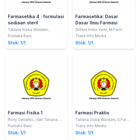
Farmasetika 4 : formulasi
Farmasetika: Dasar
sediaan steril
Dasar Ilmu Farmasi
Tatiana Siska Wardani,
Silfera Indra Yanti, M.Farm.
Kusumaningtyas Siwi Artini
Pustaka Baru
Trans Info Media
Stok: 1/1
Stok: 1/1
Farmasi Fisika 1
Farmasi Praktis
Rony Setianto., dan Tatiana
Tatiana Siska Wardani, S.Farm.,
Siska Wardani
M.Farm.; Apt. Santi Dwi Astuti,
Pustaka Baru
Trans Info Media
S.Farm., M.Sc.
Stok: 1/1
Stok: 1/1