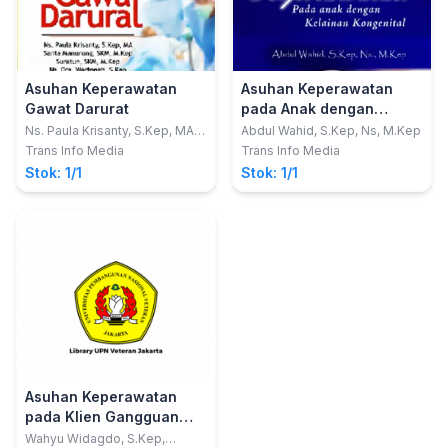
Asuhan Keperawatan
Asuhan Keperawatan
Gawat Darurat
pada Anak dengan
Kelainan Kongenital
Ns. Paula Krisanty, S.Kep, MA;
Abdul Wahid, S.Kep, Ns, M.Kep
dkk
Trans Info Media
Trans Info Media
Stok: 1/1
Stok: 1/1
Asuhan Keperawatan
pada Klien Gangguan
Sistem Persarafan
Wahyu Widagdo, S.Kep,