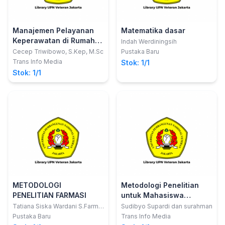
Manajemen Pelayanan
Matematika dasar
Keperawatan di Rumah
Indah Werdiningsih
Sakit
Cecep Triwibowo, S.Kep, M.Sc
Pustaka Baru
Trans Info Media
Stok: 1/1
Stok: 1/1
METODOLOGI
Metodologi Penelitian
PENELITIAN FARMASI
untuk Mahasiswa
Farmasi
Tatiana Siska Wardani S.Farm
Sudibyo Supardi dan surahman
M.Farm
Pustaka Baru
Trans Info Media