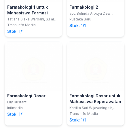
Farmakologi 1 untuk
Farmakologi 2
Mahasiswa Farmasi
apt. Belinda Arbitya Dewi,
M.Farm, Tatiana Siska Wardani,
Tatiana Siska Wardani, S.Farm.,
Pustaka Baru
S.Farm., M.Farm. Dan Apt. Nurul
M.Farm.; apt. Novi Ayuwardani,
Trans Info Media
Stok: 1/1
Nurhayati, S. Farm., M. Farm
S.Farm., MSc; apt. Luky
Stok: 1/1
Dharmayanti, S.Farm., M.Farm.
Farmakologi Dasar
Farmakologi Dasar untuk
Mahasiswa Keperawatan
Elly Rustanti
Intimedia
Kartika Sari Wijayaningsih,
S.Kep.,Ners
Trans Info Media
Stok: 1/1
Stok: 1/1