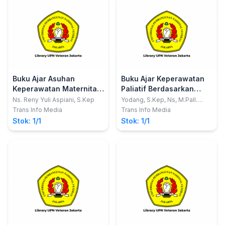
Buku Ajar Asuhan
Buku Ajar Keperawatan
Keperawatan Maternitas
Paliatif Berdasarkan
Aplikasi NANDA, NIC dan
Kurikulum AIPNI 2015
Ns. Reny Yuli Aspiani, S.Kep
Yodang, S.Kep, Ns, M.Pall.
Care
NOC
Trans Info Media
Trans Info Media
Stok: 1/1
Stok: 1/1