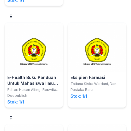
Stok: 1/1
E
E-Health Buku Panduan
Eksipien Farmasi
Untuk Mahasiswa Ilmu
Tatiana Siska Wardani, Dan
Anita Dwi Septiarini
Kesehatan Dan
Editor: Husen Alting; Roswita
Pustaka Baru
M. Aboe
Profesional Kesehatan
Deepublish
Stok: 1/1
Stok: 1/1
F