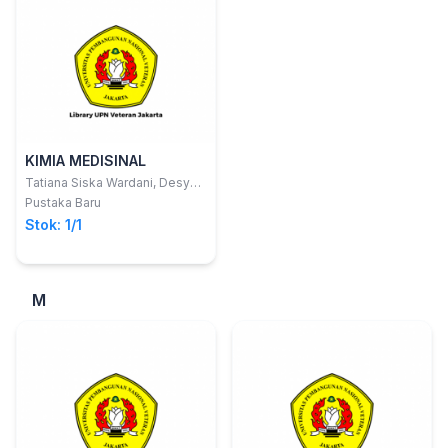
KIMIA MEDISINAL
Tatiana Siska Wardani, Desy
Ayu Irma Permatasari, S.Si.,
Pustaka Baru
M.Pharm.Sci., apt. Rony
Stok: 1/1
Setianto
M