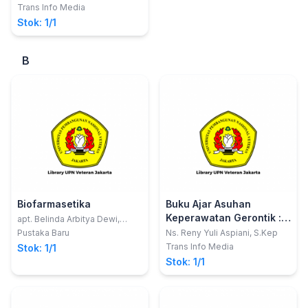
M.Kep, Sp.Kom; Toto
Trans Info Media
Suharyanto, Ns, S.Kep; Ns.
Stok: 1/1
Ratna Aryani, S.Kep
B
Biofarmasetika
Buku Ajar Asuhan
Keperawatan Gerontik :
apt. Belinda Arbitya Dewi,
Tatiana Siska Wardani , Apt.
Jilid 1 (Aplikasi NANDA,
Pustaka Baru
Ns. Reny Yuli Aspiani, S.Kep
Nurul Nurhayati
NIC dan NOC)
Trans Info Media
Stok: 1/1
Stok: 1/1