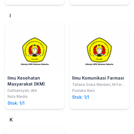
I
Ilmu Kesehatan
Ilmu Komunikasi Farmasi
Masyarakat (IKM)
Tatiana Siska Wardani, M.Farm.
Dan Aris Prio Agus Santoso
Dahliansyah; dkk
Pustaka Baru
Nuta Media
Stok: 1/1
Stok: 1/1
K