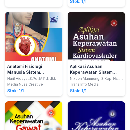
Stok: 1/1
Anatomi Fisiologi
Aplikasi Asuhan
Manusia Sistem
Keperawatan Sistem
Kardiovaskular Berbasis
Kardiovaskuler
Nuril Hidayat,S.Pd.,M.Pd; dkk
Nixson Manurung, S.Kep, Ns.,
M.Kep.
SETS -PBL
Media Nusa Creative
Trans Info Media
Stok: 1/1
Stok: 1/1