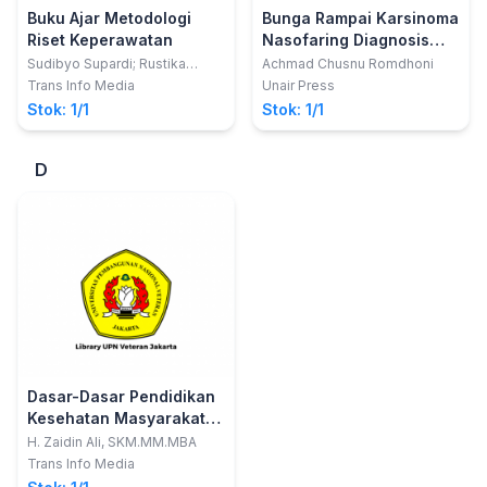
Buku Ajar Metodologi
Bunga Rampai Karsinoma
Riset Keperawatan
Nasofaring Diagnosis
Dan Terapi Terkini
Sudibyo Supardi; Rustika
Achmad Chusnu Romdhoni
Herman
Trans Info Media
Unair Press
Stok: 1/1
Stok: 1/1
D
Dasar-Dasar Pendidikan
Kesehatan Masyarakat
dan Promosi Kesehatan
H. Zaidin Ali, SKM.MM.MBA
Trans Info Media