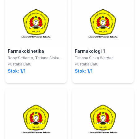
Farmakokinetika
Farmakologi 1
Rony Setianto, Tatiana Siska
Tatiana Siska Wardani
Wardani, Desy Ayu Irma
Pustaka Baru
Pustaka Baru
Permatasari
Stok: 1/1
Stok: 1/1